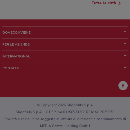
Tutte le città
DOVECONVIENE
Cos'è DoveConviene
PER LE AZIENDE
Chi siamo
Cosa facciamo
INTERNATIONAL
News e media
Richieste commerciali e marketing
Brazil
CONTATTI
Lavora con noi
Mexico
Segnalazione punto vendita
France
Segnalazione Volantino
Australia
Hai un malfunzionamento sul web o sull'app?
New Zealand
© Copyright 2026 Shopfully S.p.A.
Shopfully S.p.A. - C.F / P. Iva 03156531208 REA: MI-2029270
Società a socio unico soggetta all’attività di direzione e coordinamento di
MEDIA Central Holding GmbH