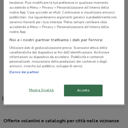
3.2 km
CHIUSO
tendenze. Puoi modificare le tue preferenze in qualsiasi momento
accedendo a Menu > Privacy > Personalizzazione all'interno della
nostra App. Cosa succede se rifiuti: Continuerai a visualizzare annunci
Via Gadames, 25 Roma
pubblicitari, ma riguarderanno argomenti generici e probabilmente non
saranno rilevanti per i tuoi interessi. Potrai sempre cambiare idea
5.3 km
CHIUSO
accedendo a Menu > Privacy > Personalizzazione all'interno della
nostra App.
Via Francesco Grimaldi, 43 Roma
Noi e i nostri partner trattiamo i dati per fornire:
7.7 km
CHIUSO
Utilizzare dati di geolocalizzazione precisi. Scansione attiva delle
caratteristiche del dispositivo ai fini dell’identificazione. Archiviare
informazioni su dispositivo e/o accedervi. Pubblicità e contenuti
Via Tiburtina, 584 Roma
personalizzati, misurazione delle prestazioni dei contenuti e degli
7.8 km
CHIUSO
annunci, ricerche sul pubblico, sviluppo di servizi.
Elenco dei partner
Tutti i negozi PiùMe
Mostra finalità
Accetto
PiùMe, offerte e negozi
Offerte volantini e cataloghi per città nelle vicinanze