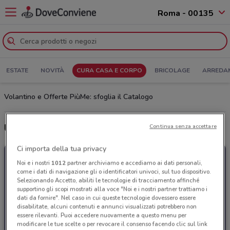
Roma - 00135
ESTATE
NOVITÀ
CURA CASA E CORPO
BRICOLAGE
ARREDA
Volantino e Offerte PiùMe: sfoglia il Catalogo
Ultime offerte del volantino PiùMe
Continua senza accettare
Ci importa della tua privacy
Noi e i nostri
1012
partner archiviamo e accediamo ai dati personali,
come i dati di navigazione gli o identificatori univoci, sul tuo dispositivo.
Selezionando Accetto, abiliti le tecnologie di tracciamento affinché
supportino gli scopi mostrati alla voce "Noi e i nostri partner trattiamo i
dati da fornire". Nel caso in cui queste tecnologie dovessero essere
disabilitate, alcuni contenuti e annunci visualizzati potrebbero non
essere rilevanti. Puoi accedere nuovamente a questo menu per
modificare le tue scelte o per revocare il consenso facendo clic sul link