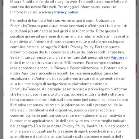
Mostra finalità in fondo alla pagina web. Tali scelte avranno effetto nel
contesto del nostro Sito web. Per maggiori informazioni, consulta
l'Informativa sulla privacy.
Privacy policy
PiùMe
Permettici di fornirti offerte più vicine ai tuoi bisogni: Utilizzando
Scade il 23/08
1.7 km
Shopfully/Tiendeo puoi visualizzare inserzioni e offerte per i tuoi acquisti
quotidiani più attinenti ai tuoi gusti e al tuo mondo. Tutto questo è
possibile grazie ad una serie di strumenti e analisi effettuate in base alle
Porta DoveConviene sempre con te!
tue attività all'interno dell'applicazione e sulle piattaforme collegate,
Puoi trovare le migliori offerte dei negozi vicino a te,
come indicato nel paragrafo 2 della Privacy Policy. Per fare questo,
salvarle e creare la tua lista del risparmio, comodamente
abbiamo bisogno del tuo consenso sull'uso dei dati raccolti a tale fine.
dal tuo cellulare.
Se dai il tuo consenso condivideremo i tuoi dati personali con
Partners
in
tutto il mondo attraverso l’uso di SDK esterne. Puoi sempre cambiare
SCARICA L’APP
idea accedendo a Menu > Privacy > Personalizzazione, all’interno della
nostra App. Cosa succede se accetti: Le inserzioni pubblicitarie che
visualizzerai all'interno dell’app potranno trattare di argomenti relativi
alla tua cronologia di navigazione su piattaforme esterne a
Shopfully/Tiendeo. Ad esempio, se un servizio a noi collegato ci informa
Negozi PiùMe nelle vicinanze
che hai navigato in un sito di viaggi, potremo mostrarti delle offerte a
tema vacanze. Inoltre, i dati sulla posizione (nel caso in cui abbia fornito
il relativo consenso) insieme alle informazioni sulle prestazioni della
rete e agli identificativi del dispositivo, possono essere raccolte e
Via Seneca, 70 Roma
condivisi con terze parti per comprendere e migliorare la connettività e
1.7 km
CHIUSO
le esperienze applicative sulle delle reti wireless, come meglio indicato
nel paragrafo 13.b della nostra Privacy Policy. Inoltre, i tuoi dati possono
anche essere utilizzati per la creazione di report, ricerche di mercato,
Via Degli Ammiragli, 36 Roma
scientifiche e statistiche, analisi basate sulla posizione e analisi delle