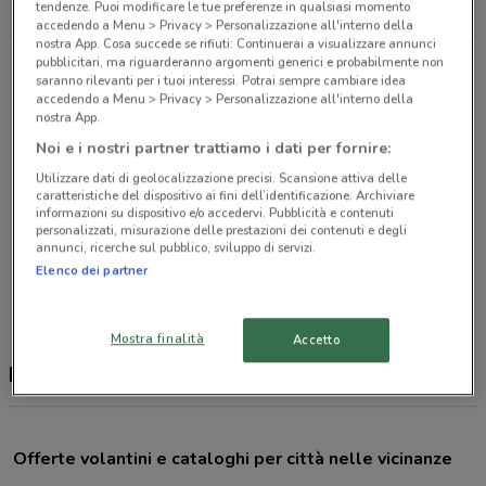
tendenze. Puoi modificare le tue preferenze in qualsiasi momento
2.5 km
CHIUSO
accedendo a Menu > Privacy > Personalizzazione all'interno della
nostra App. Cosa succede se rifiuti: Continuerai a visualizzare annunci
Via Degli Ammiragli, 36 Roma
pubblicitari, ma riguarderanno argomenti generici e probabilmente non
saranno rilevanti per i tuoi interessi. Potrai sempre cambiare idea
5.7 km
CHIUSO
accedendo a Menu > Privacy > Personalizzazione all'interno della
nostra App.
Via Seneca, 70 Roma
Noi e i nostri partner trattiamo i dati per fornire:
6 km
CHIUSO
Utilizzare dati di geolocalizzazione precisi. Scansione attiva delle
caratteristiche del dispositivo ai fini dell’identificazione. Archiviare
informazioni su dispositivo e/o accedervi. Pubblicità e contenuti
Via Francesco Grimaldi, 43 Roma
personalizzati, misurazione delle prestazioni dei contenuti e degli
6.5 km
CHIUSO
annunci, ricerche sul pubblico, sviluppo di servizi.
Elenco dei partner
Tutti i negozi PiùMe
Mostra finalità
Accetto
PiùMe, offerte e negozi
Offerte volantini e cataloghi per città nelle vicinanze