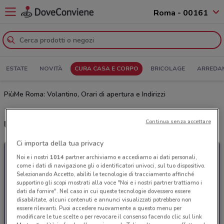
Roma - 00161
ESTATE
NOVITÀ
CURA CASA E CORPO
BRICOLAGE
ARREDA
PiùMe Roma: Volantino, Orari di apertura e Indirizzi
Continua senza accettare
Ultime offerte del volantino PiùMe
Ci importa della tua privacy
Noi e i nostri
1014
partner archiviamo e accediamo ai dati personali,
come i dati di navigazione gli o identificatori univoci, sul tuo dispositivo.
Selezionando Accetto, abiliti le tecnologie di tracciamento affinché
supportino gli scopi mostrati alla voce "Noi e i nostri partner trattiamo i
dati da fornire". Nel caso in cui queste tecnologie dovessero essere
disabilitate, alcuni contenuti e annunci visualizzati potrebbero non
essere rilevanti. Puoi accedere nuovamente a questo menu per
modificare le tue scelte o per revocare il consenso facendo clic sul link