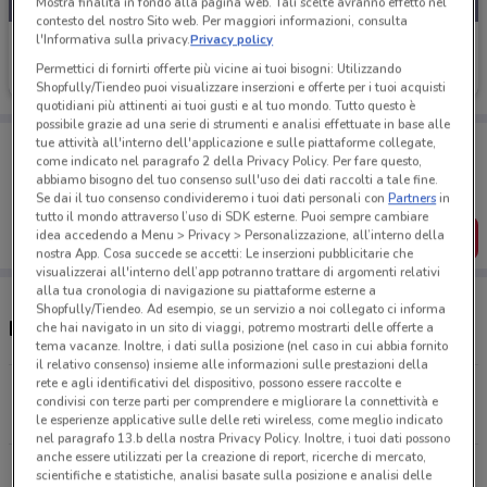
Mostra finalità in fondo alla pagina web. Tali scelte avranno effetto nel
contesto del nostro Sito web. Per maggiori informazioni, consulta
l'Informativa sulla privacy.
Privacy policy
PiùMe
Permettici di fornirti offerte più vicine ai tuoi bisogni: Utilizzando
Scade il 23/08
2.1 km
Shopfully/Tiendeo puoi visualizzare inserzioni e offerte per i tuoi acquisti
quotidiani più attinenti ai tuoi gusti e al tuo mondo. Tutto questo è
possibile grazie ad una serie di strumenti e analisi effettuate in base alle
Porta DoveConviene sempre con te!
tue attività all'interno dell'applicazione e sulle piattaforme collegate,
come indicato nel paragrafo 2 della Privacy Policy. Per fare questo,
Puoi trovare le migliori offerte dei negozi vicino a te,
abbiamo bisogno del tuo consenso sull'uso dei dati raccolti a tale fine.
salvarle e creare la tua lista del risparmio, comodamente
dal tuo cellulare.
Se dai il tuo consenso condivideremo i tuoi dati personali con
Partners
in
tutto il mondo attraverso l’uso di SDK esterne. Puoi sempre cambiare
idea accedendo a Menu > Privacy > Personalizzazione, all’interno della
SCARICA L’APP
nostra App. Cosa succede se accetti: Le inserzioni pubblicitarie che
visualizzerai all'interno dell’app potranno trattare di argomenti relativi
alla tua cronologia di navigazione su piattaforme esterne a
Shopfully/Tiendeo. Ad esempio, se un servizio a noi collegato ci informa
Negozi PiùMe a Roma
che hai navigato in un sito di viaggi, potremo mostrarti delle offerte a
tema vacanze. Inoltre, i dati sulla posizione (nel caso in cui abbia fornito
il relativo consenso) insieme alle informazioni sulle prestazioni della
rete e agli identificativi del dispositivo, possono essere raccolte e
Via Gadames, 25 Roma
condivisi con terze parti per comprendere e migliorare la connettività e
2.1 km
APERTO
le esperienze applicative sulle delle reti wireless, come meglio indicato
nel paragrafo 13.b della nostra Privacy Policy. Inoltre, i tuoi dati possono
anche essere utilizzati per la creazione di report, ricerche di mercato,
Via Tiburtina, 584 Roma
scientifiche e statistiche, analisi basate sulla posizione e analisi delle