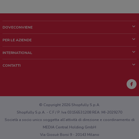
DOVECONVIENE
Cos'è DoveConviene
PER LE AZIENDE
Chi siamo
Cosa facciamo
INTERNATIONAL
News e media
Richieste commerciali e marketing
Brazil
CONTATTI
Lavora con noi
Mexico
Segnalazione punto vendita
France
Segnalazione Volantino
Australia
Hai un malfunzionamento sul web o sull'app?
New Zealand
© Copyright 2026 Shopfully S.p.A.
Shopfully S.p.A. - C.F / P. Iva 03156531208 REA: MI-2029270
Società a socio unico soggetta all’attività di direzione e coordinamento di
MEDIA Central Holding GmbH
Via Giosuè Borsi 9 - 20143 Milano