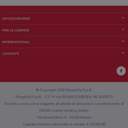
DOVECONVIENE
Cos'è DoveConviene
PER LE AZIENDE
Chi siamo
Cosa facciamo
INTERNATIONAL
News e media
Richieste commerciali e marketing
Brazil
CONTATTI
Lavora con noi
Mexico
Segnalazione punto vendita
France
Segnalazione Volantino
Australia
Hai un malfunzionamento sul web o sull'app?
New Zealand
© Copyright 2026 Shopfully S.p.A.
Shopfully S.p.A. - C.F / P. Iva 03156531208 REA: MI-2029270
Società a socio unico soggetta all’attività di direzione e coordinamento di
MEDIA Central Holding GmbH
Via Giosuè Borsi 9 - 20143 Milano
Capitale Sociale sottoscritto e versato: € 50.000,00