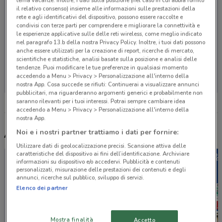
tema vacanze. Inoltre, i dati sulla posizione (nel caso in cui abbia fornito
il relativo consenso) insieme alle informazioni sulle prestazioni della
rete e agli identificativi del dispositivo, possono essere raccolte e
condivisi con terze parti per comprendere e migliorare la connettività e
le esperienze applicative sulle delle reti wireless, come meglio indicato
nel paragrafo 13.b della nostra Privacy Policy. Inoltre, i tuoi dati possono
anche essere utilizzati per la creazione di report, ricerche di mercato,
scientifiche e statistiche, analisi basate sulla posizione e analisi delle
Non ci sono negozi nelle vicinanze
tendenze. Puoi modificare le tue preferenze in qualsiasi momento
accedendo a Menu > Privacy > Personalizzazione all'interno della
nostra App. Cosa succede se rifiuti: Continuerai a visualizzare annunci
pubblicitari, ma riguarderanno argomenti generici e probabilmente non
saranno rilevanti per i tuoi interessi. Potrai sempre cambiare idea
accedendo a Menu > Privacy > Personalizzazione all'interno della
nostra App.
Noi e i nostri partner trattiamo i dati per fornire:
Altri volantini nelle vicinanze
Utilizzare dati di geolocalizzazione precisi. Scansione attiva delle
caratteristiche del dispositivo ai fini dell’identificazione. Archiviare
informazioni su dispositivo e/o accedervi. Pubblicità e contenuti
personalizzati, misurazione delle prestazioni dei contenuti e degli
annunci, ricerche sul pubblico, sviluppo di servizi.
Elenco dei partner
Mostra finalità
Accetto