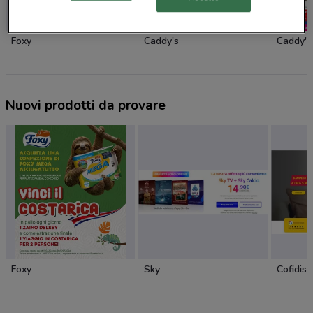
Foxy
Caddy's
Caddy's
Nuovi prodotti da provare
Foxy
Sky
Cofidis