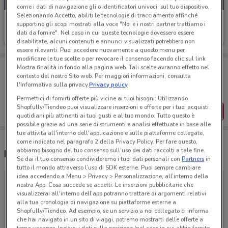
come i dati di navigazione gli o identificatori univoci, sul tuo dispositivo.
Selezionando Accetto, abiliti le tecnologie di tracciamento affinché
Notino
supportino gli scopi mostrati alla voce "Noi e i nostri partner trattiamo i
dati da fornire". Nel caso in cui queste tecnologie dovessero essere
Scade oggi
disabilitate, alcuni contenuti e annunci visualizzati potrebbero non
essere rilevanti. Puoi accedere nuovamente a questo menu per
modificare le tue scelte o per revocare il consenso facendo clic sul link
Porta DoveConviene sempre con te!
Mostra finalità in fondo alla pagina web. Tali scelte avranno effetto nel
Puoi trovare le migliori offerte dei negozi vicino a te,
contesto del nostro Sito web. Per maggiori informazioni, consulta
salvarle e creare la tua lista del risparmio, comodamente
l'Informativa sulla privacy.
Privacy policy
dal tuo cellulare.
Permettici di fornirti offerte più vicine ai tuoi bisogni: Utilizzando
Shopfully/Tiendeo puoi visualizzare inserzioni e offerte per i tuoi acquisti
SCARICA L’APP
quotidiani più attinenti ai tuoi gusti e al tuo mondo. Tutto questo è
possibile grazie ad una serie di strumenti e analisi effettuate in base alle
tue attività all'interno dell'applicazione e sulle piattaforme collegate,
come indicato nel paragrafo 2 della Privacy Policy. Per fare questo,
abbiamo bisogno del tuo consenso sull'uso dei dati raccolti a tale fine.
Negozi Notino nelle vicinanze
Se dai il tuo consenso condivideremo i tuoi dati personali con
Partners
in
tutto il mondo attraverso l’uso di SDK esterne. Puoi sempre cambiare
idea accedendo a Menu > Privacy > Personalizzazione, all’interno della
nostra App. Cosa succede se accetti: Le inserzioni pubblicitarie che
visualizzerai all'interno dell’app potranno trattare di argomenti relativi
alla tua cronologia di navigazione su piattaforme esterne a
Shopfully/Tiendeo. Ad esempio, se un servizio a noi collegato ci informa
che hai navigato in un sito di viaggi, potremo mostrarti delle offerte a