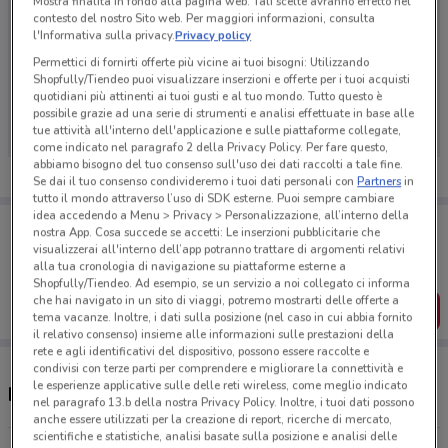
Mostra finalità in fondo alla pagina web. Tali scelte avranno effetto nel
contesto del nostro Sito web. Per maggiori informazioni, consulta
l'Informativa sulla privacy.
Privacy policy
Permettici di fornirti offerte più vicine ai tuoi bisogni: Utilizzando
Ci dispiace, al momento non abbiamo pubblicato
Shopfully/Tiendeo puoi visualizzare inserzioni e offerte per i tuoi acquisti
quotidiani più attinenti ai tuoi gusti e al tuo mondo. Tutto questo è
volantini nella tua zona. Riprova più tardi.
possibile grazie ad una serie di strumenti e analisi effettuate in base alle
tue attività all'interno dell'applicazione e sulle piattaforme collegate,
come indicato nel paragrafo 2 della Privacy Policy. Per fare questo,
abbiamo bisogno del tuo consenso sull'uso dei dati raccolti a tale fine.
Se dai il tuo consenso condivideremo i tuoi dati personali con
Partners
in
tutto il mondo attraverso l’uso di SDK esterne. Puoi sempre cambiare
idea accedendo a Menu > Privacy > Personalizzazione, all’interno della
Porta DoveConviene sempre con te!
nostra App. Cosa succede se accetti: Le inserzioni pubblicitarie che
Puoi trovare le migliori offerte dei negozi vicino a te,
visualizzerai all'interno dell’app potranno trattare di argomenti relativi
salvarle e creare la tua lista del risparmio, comodamente
alla tua cronologia di navigazione su piattaforme esterne a
dal tuo cellulare.
Shopfully/Tiendeo. Ad esempio, se un servizio a noi collegato ci informa
che hai navigato in un sito di viaggi, potremo mostrarti delle offerte a
SCARICA L’APP
tema vacanze. Inoltre, i dati sulla posizione (nel caso in cui abbia fornito
il relativo consenso) insieme alle informazioni sulle prestazioni della
rete e agli identificativi del dispositivo, possono essere raccolte e
condivisi con terze parti per comprendere e migliorare la connettività e
le esperienze applicative sulle delle reti wireless, come meglio indicato
Negozi Necchi nelle vicinanze
nel paragrafo 13.b della nostra Privacy Policy. Inoltre, i tuoi dati possono
anche essere utilizzati per la creazione di report, ricerche di mercato,
scientifiche e statistiche, analisi basate sulla posizione e analisi delle