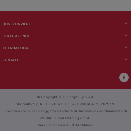
DOVECONVIENE
Cos'è DoveConviene
PER LE AZIENDE
Chi siamo
Cosa facciamo
INTERNATIONAL
News e media
Richieste commerciali e marketing
Brazil
CONTATTI
Lavora con noi
Mexico
Segnalazione punto vendita
France
Segnalazione Volantino
Australia
Hai un malfunzionamento sul web o sull'app?
New Zealand
© Copyright 2026 Shopfully S.p.A.
Shopfully S.p.A. - C.F / P. Iva 03156531208 REA: MI-2029270
Società a socio unico soggetta all’attività di direzione e coordinamento di
MEDIA Central Holding GmbH
Via Giosuè Borsi 9 - 20143 Milano