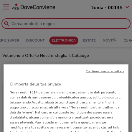
Roma - 00135
ER E SUPER
DISCOUNT
ELETTRONICA
ESTATE
NOVITÀ
CUR
Volantino e Offerte Necchi: sfoglia il Catalogo
Continua senza accettare
Ultime offerte del volantino Necchi
Ci importa della tua privacy
Noi e i nostri
1014
partner archiviamo e accediamo ai dati personali,
come i dati di navigazione gli o identificatori univoci, sul tuo dispositivo.
Selezionando Accetto, abiliti le tecnologie di tracciamento affinché
supportino gli scopi mostrati alla voce "Noi e i nostri partner trattiamo i
dati da fornire". Nel caso in cui queste tecnologie dovessero essere
disabilitate, alcuni contenuti e annunci visualizzati potrebbero non
essere rilevanti. Puoi accedere nuovamente a questo menu per
modificare le tue scelte o per revocare il consenso facendo clic sul link