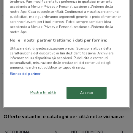
Largo Boccea, 18 Roma
tendenze. Puoi modificare le tue preferenze in qualsiasi momento
accedendo a Menu > Privacy > Personalizzazione all'interno della
4.2 km
nostra App. Cosa succede se rifiuti: Continuerai a visualizzare annunci
pubblicitari, ma riguarderanno argomenti generici e probabilmente non
saranno rilevanti per i tuoi interessi. Potrai sempre cambiare idea
Piazza Jonio, 15 Roma
accedendo a Menu > Privacy > Personalizzazione all'interno della
6 km
nostra App.
Noi e i nostri partner trattiamo i dati per fornire:
Via Del Mare, 84 Albano Laziale
Utilizzare dati di geolocalizzazione precisi. Scansione attiva delle
26.6 km
caratteristiche del dispositivo ai fini dell’identificazione. Archiviare
informazioni su dispositivo e/o accedervi. Pubblicità e contenuti
personalizzati, misurazione delle prestazioni dei contenuti e degli
Tutti i negozi Necchi
annunci, ricerche sul pubblico, sviluppo di servizi.
Elenco dei partner
Necchi, offerte e negozi
Mostra finalità
Accetto
-
Offerte volantini e cataloghi per città nelle vicinanze
NECCHI ROMA
NECCHI FIUMICINO