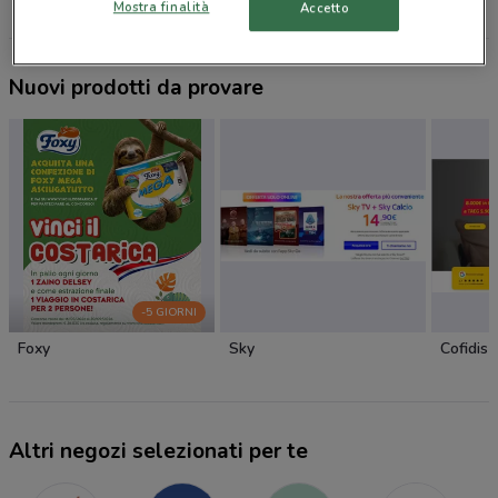
Mostra finalità
Accetto
Nuovi prodotti da provare
-5 GIORNI
Foxy
Sky
Cofidis
Altri negozi selezionati per te