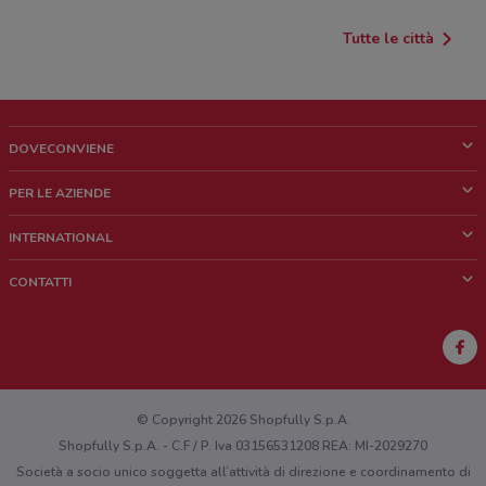
Tutte le città
DOVECONVIENE
Cos'è DoveConviene
PER LE AZIENDE
Chi siamo
Cosa facciamo
INTERNATIONAL
News e media
Richieste commerciali e marketing
Brazil
CONTATTI
Lavora con noi
Mexico
Segnalazione punto vendita
France
Segnalazione Volantino
Australia
Hai un malfunzionamento sul web o sull'app?
New Zealand
© Copyright 2026 Shopfully S.p.A.
Shopfully S.p.A. - C.F / P. Iva 03156531208 REA: MI-2029270
Società a socio unico soggetta all’attività di direzione e coordinamento di