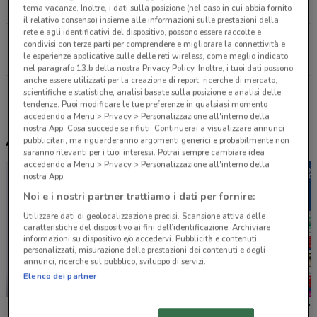
11 km
tema vacanze. Inoltre, i dati sulla posizione (nel caso in cui abbia fornito
il relativo consenso) insieme alle informazioni sulle prestazioni della
rete e agli identificativi del dispositivo, possono essere raccolte e
Via Messala Corvino, 50/58 Roma
condivisi con terze parti per comprendere e migliorare la connettività e
le esperienze applicative sulle delle reti wireless, come meglio indicato
11.8 km
nel paragrafo 13.b della nostra Privacy Policy. Inoltre, i tuoi dati possono
anche essere utilizzati per la creazione di report, ricerche di mercato,
Tutti i negozi Mister Risparmio
scientifiche e statistiche, analisi basate sulla posizione e analisi delle
tendenze. Puoi modificare le tue preferenze in qualsiasi momento
accedendo a Menu > Privacy > Personalizzazione all'interno della
nostra App. Cosa succede se rifiuti: Continuerai a visualizzare annunci
Altri volantini nelle vicinanze
pubblicitari, ma riguarderanno argomenti generici e probabilmente non
saranno rilevanti per i tuoi interessi. Potrai sempre cambiare idea
accedendo a Menu > Privacy > Personalizzazione all'interno della
nostra App.
Noi e i nostri partner trattiamo i dati per fornire:
Utilizzare dati di geolocalizzazione precisi. Scansione attiva delle
caratteristiche del dispositivo ai fini dell’identificazione. Archiviare
informazioni su dispositivo e/o accedervi. Pubblicità e contenuti
personalizzati, misurazione delle prestazioni dei contenuti e degli
annunci, ricerche sul pubblico, sviluppo di servizi.
Elenco dei partner
-5 GIORNI
Foxy
Caddy's
Caddy's