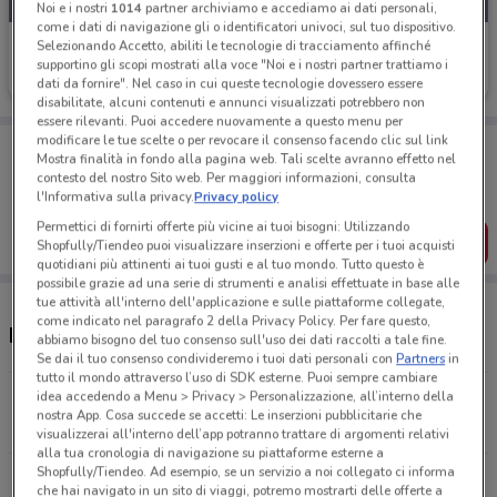
Noi e i nostri
1014
partner archiviamo e accediamo ai dati personali,
come i dati di navigazione gli o identificatori univoci, sul tuo dispositivo.
Mister Risparmio
Selezionando Accetto, abiliti le tecnologie di tracciamento affinché
supportino gli scopi mostrati alla voce "Noi e i nostri partner trattiamo i
Scade il 16/08
9.9 km
dati da fornire". Nel caso in cui queste tecnologie dovessero essere
disabilitate, alcuni contenuti e annunci visualizzati potrebbero non
essere rilevanti. Puoi accedere nuovamente a questo menu per
modificare le tue scelte o per revocare il consenso facendo clic sul link
Porta DoveConviene sempre con te!
Mostra finalità in fondo alla pagina web. Tali scelte avranno effetto nel
Puoi trovare le migliori offerte dei negozi vicino a te,
contesto del nostro Sito web. Per maggiori informazioni, consulta
salvarle e creare la tua lista del risparmio, comodamente
l'Informativa sulla privacy.
Privacy policy
dal tuo cellulare.
Permettici di fornirti offerte più vicine ai tuoi bisogni: Utilizzando
SCARICA L’APP
Shopfully/Tiendeo puoi visualizzare inserzioni e offerte per i tuoi acquisti
quotidiani più attinenti ai tuoi gusti e al tuo mondo. Tutto questo è
possibile grazie ad una serie di strumenti e analisi effettuate in base alle
tue attività all'interno dell'applicazione e sulle piattaforme collegate,
come indicato nel paragrafo 2 della Privacy Policy. Per fare questo,
Negozi Mister Risparmio nelle vicinanze
abbiamo bisogno del tuo consenso sull'uso dei dati raccolti a tale fine.
Se dai il tuo consenso condivideremo i tuoi dati personali con
Partners
in
tutto il mondo attraverso l’uso di SDK esterne. Puoi sempre cambiare
idea accedendo a Menu > Privacy > Personalizzazione, all’interno della
Viale Giovanni Battista Valente, 171/173/175 Roma
nostra App. Cosa succede se accetti: Le inserzioni pubblicitarie che
9.9 km
visualizzerai all'interno dell’app potranno trattare di argomenti relativi
alla tua cronologia di navigazione su piattaforme esterne a
Shopfully/Tiendeo. Ad esempio, se un servizio a noi collegato ci informa
Via dei Glicini 84 Roma
che hai navigato in un sito di viaggi, potremo mostrarti delle offerte a