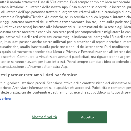
tutto il mondo attraverso l’uso di SDK esterne. Puoi sempre cambiare idea accedend
rsonalizzazione, all’interno della nostra App. Cosa succede se accetti: Le inserzioni pu
i all'interno dell’app potranno trattare di argomenti relativi alla tua cronologia di na
esterne a Shopfully/Tiendeo. Ad esempio, se un servizio a noi collegato ci informa ch
i viaggi, potremo mostrarti delle offerte a tema vacanze. Inoltre, i dati sulla posizione 
o il relativo consenso) insieme alle informazioni sulle prestazioni della rete e agli ident
ato volantini nella tua zona. Riprova più tardi.
 possono essere raccolte e condivisi con terze parti per comprendere e migliorare la conn
pplicative sulle delle reti wireless, come meglio indicato nel paragrafo 13.b della no
re, i tuoi dati possono anche essere utilizzati per la creazione di report, ricerche di mer
 e statistiche, analisi basate sulla posizione e analisi delle tendenze. Puoi modificare l
in qualsiasi momento accedendo a Menu > Privacy > Personalizzazione all'interno del
 se rifiuti: Continuerai a visualizzare annunci pubblicitari, ma riguarderanno argome
te non saranno rilevanti per i tuoi interessi. Potrai sempre cambiare idea accedendo
rsonalizzazione all'interno della nostra App.
cinanze
stri partner trattiamo i dati per fornire:
ti di geolocalizzazione precisi. Scansione attiva delle caratteristiche del dispositivo ai 
LENOVO
LENOVO CIAMPINO
icazione. Archiviare informazioni su dispositivo e/o accedervi. Pubblicità e contenuti per
delle prestazioni dei contenuti e degli annunci, ricerche sul pubblico, sviluppo di servi
MONTEROTONDO
Len
partner
LENOVO TIVOLI
LENOVO OSTIA
Mostra finalità
Accetto
LENOVO ARICCIA
LENOVO BRACCIANO