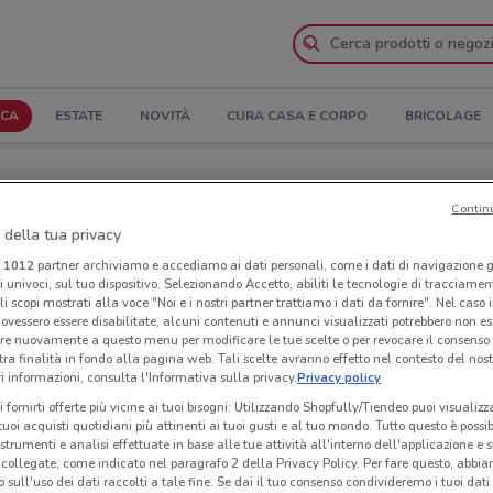
ICA
ESTATE
NOVITÀ
CURA CASA E CORPO
BRICOLAGE
atalogo
Contin
 della tua privacy
egozi Lenovo nelle vicinanze
i
1012
partner archiviamo e accediamo ai dati personali, come i dati di navigazione g
ri univoci, sul tuo dispositivo. Selezionando Accetto, abiliti le tecnologie di tracciame
Neg
li scopi mostrati alla voce "Noi e i nostri partner trattiamo i dati da fornire". Nel caso 
ovessero essere disabilitate, alcuni contenuti e annunci visualizzati potrebbero non ess
re nuovamente a questo menu per modificare le tue scelte o per revocare il consenso
tra finalità in fondo alla pagina web. Tali scelte avranno effetto nel contesto del nost
 informazioni, consulta l'Informativa sulla privacy.
Privacy policy
i fornirti offerte più vicine ai tuoi bisogni: Utilizzando Shopfully/Tiendeo puoi visualizz
i tuoi acquisti quotidiani più attinenti ai tuoi gusti e al tuo mondo. Tutto questo è possi
 strumenti e analisi effettuate in base alle tue attività all'interno dell'applicazione e 
collegate, come indicato nel paragrafo 2 della Privacy Policy. Per fare questo, abbi
 sull'uso dei dati raccolti a tale fine. Se dai il tuo consenso condivideremo i tuoi dati