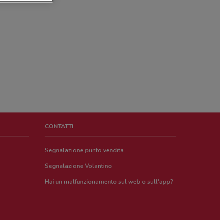
CONTATTI
Segnalazione punto vendita
Segnalazione Volantino
Hai un malfunzionamento sul web o sull'app?