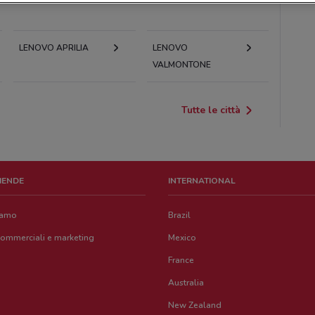
LENOVO APRILIA
LENOVO
VALMONTONE
Tutte le città
ZIENDE
INTERNATIONAL
iamo
Brazil
commerciali e marketing
Mexico
France
Australia
New Zealand