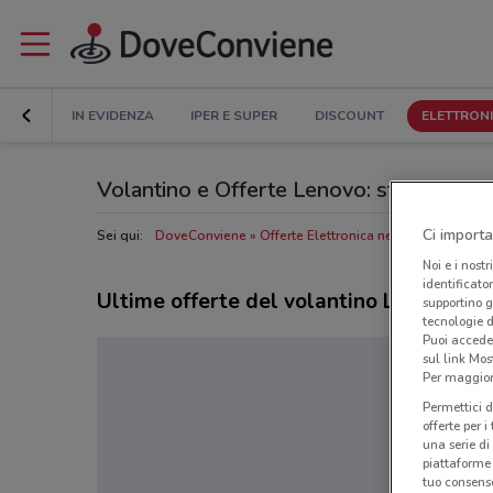
IN EVIDENZA
IPER E SUPER
DISCOUNT
ELETTRON
Volantino e Offerte Lenovo: sfoglia il C
Ci importa
Sei qui:
DoveConviene
Offerte Elettronica nelle vicinanze
N
Noi e i nostr
identificato
Ultime offerte del volantino Lenovo
supportino g
tecnologie d
Puoi accede
sul link Mos
Per maggiori
Permettici d
offerte per 
una serie di
piattaforme 
tuo consenso