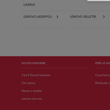
LAZIALE
LENOVO LADISPOLI
LENOVO VELLETRI
DOVECONVIENE
PER LE A
Cos'è DoveConviene
Cosa facc
Chi siamo
Richieste 
News e media
Lavora con noi