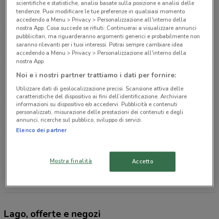
Via Tagliamento, 22 Roma
scientifiche e statistiche, analisi basate sulla posizione e analisi delle
tendenze. Puoi modificare le tue preferenze in qualsiasi momento
4.2 km
APERTO
accedendo a Menu > Privacy > Personalizzazione all'interno della
nostra App. Cosa succede se rifiuti: Continuerai a visualizzare annunci
pubblicitari, ma riguarderanno argomenti generici e probabilmente non
Via Gregorio VII, 264 Roma
saranno rilevanti per i tuoi interessi. Potrai sempre cambiare idea
4.2 km
APERTO
accedendo a Menu > Privacy > Personalizzazione all'interno della
nostra App.
Via Arenula,55 Roma
Noi e i nostri partner trattiamo i dati per fornire:
4.8 km
APERTO
Utilizzare dati di geolocalizzazione precisi. Scansione attiva delle
caratteristiche del dispositivo ai fini dell’identificazione. Archiviare
informazioni su dispositivo e/o accedervi. Pubblicità e contenuti
Via Aurelia, 676 Roma
personalizzati, misurazione delle prestazioni dei contenuti e degli
annunci, ricerche sul pubblico, sviluppo di servizi.
5.6 km
APERTO
Elenco dei partner
Viale Jonio, 249 Roma
6.6 km
APERTO
Mostra finalità
Accetto
Tutti i negozi Lago
Lago, offerte e negozi