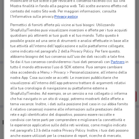
modificare le tue scelte o per revocare il consenso facendo clic sul link
Mostra finalità in fondo alla pagina web. Tali scelte avranno effetto nel
contesto del nostro Sito web. Per maggiori informazioni, consulta
l'Informativa sulla privacy.
Privacy policy
Ci dispiace, al momento non abbiamo pubblicato
Permettici di fornirti offerte più vicine ai tuoi bisogni: Utilizzando
Shopfully/Tiendeo puoi visualizzare inserzioni e offerte per i tuoi acquisti
volantini nella tua zona. Riprova più tardi.
quotidiani più attinenti ai tuoi gusti e al tuo mondo. Tutto questo è
possibile grazie ad una serie di strumenti e analisi effettuate in base alle
tue attività all'interno dell'applicazione e sulle piattaforme collegate,
come indicato nel paragrafo 2 della Privacy Policy. Per fare questo,
abbiamo bisogno del tuo consenso sull'uso dei dati raccolti a tale fine.
Se dai il tuo consenso condivideremo i tuoi dati personali con
Partners
in
tutto il mondo attraverso l’uso di SDK esterne. Puoi sempre cambiare
Porta DoveConviene sempre con te!
idea accedendo a Menu > Privacy > Personalizzazione, all’interno della
Puoi trovare le migliori offerte dei negozi vicino a te,
nostra App. Cosa succede se accetti: Le inserzioni pubblicitarie che
salvarle e creare la tua lista del risparmio, comodamente
visualizzerai all'interno dell’app potranno trattare di argomenti relativi
dal tuo cellulare.
alla tua cronologia di navigazione su piattaforme esterne a
Shopfully/Tiendeo. Ad esempio, se un servizio a noi collegato ci informa
SCARICA L’APP
che hai navigato in un sito di viaggi, potremo mostrarti delle offerte a
tema vacanze. Inoltre, i dati sulla posizione (nel caso in cui abbia fornito
il relativo consenso) insieme alle informazioni sulle prestazioni della
rete e agli identificativi del dispositivo, possono essere raccolte e
condivisi con terze parti per comprendere e migliorare la connettività e
Negozi Lago nelle vicinanze
le esperienze applicative sulle delle reti wireless, come meglio indicato
nel paragrafo 13.b della nostra Privacy Policy. Inoltre, i tuoi dati possono
anche essere utilizzati per la creazione di report, ricerche di mercato,