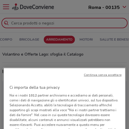
Roma - 00135
 CORPO
BRICOLAGE
ARREDAMENTO
MOTORI
SALUTE E BENES
Volantino e Offerte Lago: sfoglia il Catalogo
Ultime offerte del volantino Lago
Continua senza accettare
Ci importa della tua privacy
Noi e i nostri
1012
partner archiviamo e accediamo ai dati personali,
come i dati di navigazione gli o identificatori univoci, sul tuo dispositivo.
Selezionando Accetto, abiliti le tecnologie di tracciamento affinché
supportino gli scopi mostrati alla voce "Noi e i nostri partner trattiamo i
dati da fornire". Nel caso in cui queste tecnologie dovessero essere
disabilitate, alcuni contenuti e annunci visualizzati potrebbero non
essere rilevanti. Puoi accedere nuovamente a questo menu per