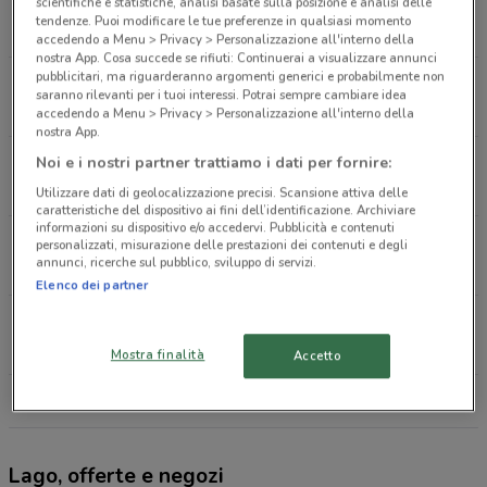
Via Tagliamento, 22 Roma
scientifiche e statistiche, analisi basate sulla posizione e analisi delle
tendenze. Puoi modificare le tue preferenze in qualsiasi momento
1.3 km
CHIUSO
accedendo a Menu > Privacy > Personalizzazione all'interno della
nostra App. Cosa succede se rifiuti: Continuerai a visualizzare annunci
pubblicitari, ma riguarderanno argomenti generici e probabilmente non
Via Tiburtina, 446/466 Roma
saranno rilevanti per i tuoi interessi. Potrai sempre cambiare idea
1.9 km
CHIUSO
accedendo a Menu > Privacy > Personalizzazione all'interno della
nostra App.
Via Arenula,55 Roma
Noi e i nostri partner trattiamo i dati per fornire:
4 km
CHIUSO
Utilizzare dati di geolocalizzazione precisi. Scansione attiva delle
caratteristiche del dispositivo ai fini dell’identificazione. Archiviare
informazioni su dispositivo e/o accedervi. Pubblicità e contenuti
Viale Jonio, 249 Roma
personalizzati, misurazione delle prestazioni dei contenuti e degli
annunci, ricerche sul pubblico, sviluppo di servizi.
4 km
CHIUSO
Elenco dei partner
Via Gregorio VII, 264 Roma
6.3 km
CHIUSO
Mostra finalità
Accetto
Tutti i negozi Lago
Lago, offerte e negozi