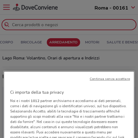
Roma - 00161
 CORPO
BRICOLAGE
ARREDAMENTO
MOTORI
SALUTE E BENES
Lago Roma: Volantino, Orari di apertura e Indirizzi
Ultime offerte del volantino Lago
Continua senza accettare
Ci importa della tua privacy
Noi e i nostri
1012
partner archiviamo e accediamo ai dati personali,
come i dati di navigazione gli o identificatori univoci, sul tuo dispositivo.
Selezionando Accetto, abiliti le tecnologie di tracciamento affinché
supportino gli scopi mostrati alla voce "Noi e i nostri partner trattiamo i
dati da fornire". Nel caso in cui queste tecnologie dovessero essere
disabilitate, alcuni contenuti e annunci visualizzati potrebbero non
essere rilevanti. Puoi accedere nuovamente a questo menu per
modificare le tue scelte o per revocare il consenso facendo clic sul link