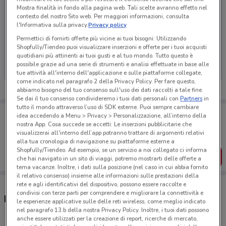
Mostra finalità in fondo alla pagina web. Tali scelte avranno effetto nel
contesto del nostro Sito web. Per maggiori informazioni, consulta
l'Informativa sulla privacy.
Privacy policy
Permettici di fornirti offerte più vicine ai tuoi bisogni: Utilizzando
Ci dispiace, al momento non abbiamo pubblicato
Shopfully/Tiendeo puoi visualizzare inserzioni e offerte per i tuoi acquisti
volantini nella tua zona. Riprova più tardi.
quotidiani più attinenti ai tuoi gusti e al tuo mondo. Tutto questo è
possibile grazie ad una serie di strumenti e analisi effettuate in base alle
tue attività all'interno dell'applicazione e sulle piattaforme collegate,
come indicato nel paragrafo 2 della Privacy Policy. Per fare questo,
abbiamo bisogno del tuo consenso sull'uso dei dati raccolti a tale fine.
Se dai il tuo consenso condivideremo i tuoi dati personali con
Partners
in
tutto il mondo attraverso l’uso di SDK esterne. Puoi sempre cambiare
Porta DoveConviene sempre con te!
idea accedendo a Menu > Privacy > Personalizzazione, all’interno della
Puoi trovare le migliori offerte dei negozi vicino a te,
nostra App. Cosa succede se accetti: Le inserzioni pubblicitarie che
salvarle e creare la tua lista del risparmio, comodamente
visualizzerai all'interno dell’app potranno trattare di argomenti relativi
dal tuo cellulare.
alla tua cronologia di navigazione su piattaforme esterne a
Shopfully/Tiendeo. Ad esempio, se un servizio a noi collegato ci informa
SCARICA L’APP
che hai navigato in un sito di viaggi, potremo mostrarti delle offerte a
tema vacanze. Inoltre, i dati sulla posizione (nel caso in cui abbia fornito
il relativo consenso) insieme alle informazioni sulle prestazioni della
rete e agli identificativi del dispositivo, possono essere raccolte e
condivisi con terze parti per comprendere e migliorare la connettività e
Negozi Lago a Roma
le esperienze applicative sulle delle reti wireless, come meglio indicato
nel paragrafo 13.b della nostra Privacy Policy. Inoltre, i tuoi dati possono
anche essere utilizzati per la creazione di report, ricerche di mercato,