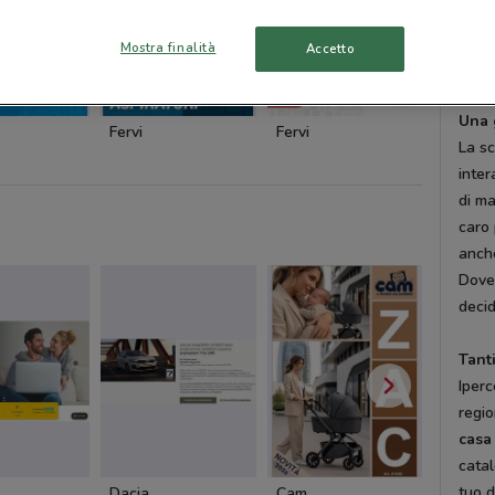
conco
mosai
Mostra finalità
Accetto
mobil
Una 
Fervi
Fervi
Einhell
La sc
inter
di ma
caro 
anche
DoveC
decid
Tanti
Iperc
regio
casa
catal
tuo d
Dacia
Cam
Cam