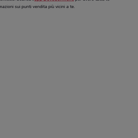
mazioni sui punti vendita più vicini a te.
r
Edil Kamin
Orsolini
Brico ok
Hikoki