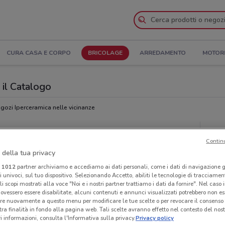
CURA CASA E CORPO
BRICOLAGE
ARREDAMENTO
MOTOR
 il Catalogo
gozi Iperceramica nelle vicinanze
Neg
Contin
 della tua privacy
i
1012
partner archiviamo e accediamo ai dati personali, come i dati di navigazione g
ri univoci, sul tuo dispositivo. Selezionando Accetto, abiliti le tecnologie di tracciame
li scopi mostrati alla voce "Noi e i nostri partner trattiamo i dati da fornire". Nel caso 
ovessero essere disabilitate, alcuni contenuti e annunci visualizzati potrebbero non ess
re nuovamente a questo menu per modificare le tue scelte o per revocare il consenso
tra finalità in fondo alla pagina web. Tali scelte avranno effetto nel contesto del nost
 informazioni, consulta l'Informativa sulla privacy.
Privacy policy