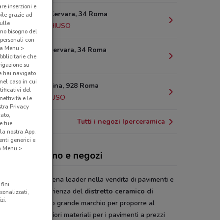
are inserzioni e
Via Di Tor Cervara, 34 Roma
bile grazie ad
sulle
10.8 km
CHIUSO
amo bisogno del
 personali con
o a Menu >
Via di Tor Cervara, 34 Roma
bblicitarie che
10.8 km
vigazione su
e hai navigato
(nel caso in cui
Via Laurentina, 928 Roma
ificativi del
15 km
CHIUSO
ettività e le
stra Privacy
cato,
Tutti i negozi Iperceramica
e tue
la nostra App.
nti generici e
 a Menu >
erte, volantino e negozi
ceramica
è la catena leader nella vendita di pavimenti e
fini
timenti. Dall’esperienza del
distretto ceramico di
sonalizzati,
zi.
ena
nasce questo grande marchio per proporre al
e pubblico i migliori materiali per i pavimenti a prezzi