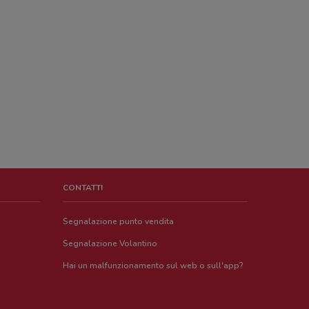
CONTATTI
Segnalazione punto vendita
Segnalazione Volantino
Hai un malfunzionamento sul web o sull'app?