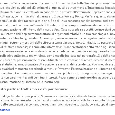
i fornirti offerte più vicine ai tuoi bisogni: Utilizzando Shopfully/Tiendeo puoi visualizz
i tuoi acquisti quotidiani più attinenti ai tuoi gusti e al tuo mondo. Tutto questo è possi
 strumenti e analisi effettuate in base alle tue attività all'interno dell'applicazione e 
collegate, come indicato nel paragrafo 2 della Privacy Policy. Per fare questo, abbi
 sull'uso dei dati raccolti a tale fine. Se dai il tuo consenso condivideremo i tuoi dati
tutto il mondo attraverso l’uso di SDK esterne. Puoi sempre cambiare idea accedend
rsonalizzazione, all’interno della nostra App. Cosa succede se accetti: Le inserzioni pu
i all'interno dell’app potranno trattare di argomenti relativi alla tua cronologia di na
esterne a Shopfully/Tiendeo. Ad esempio, se un servizio a noi collegato ci informa ch
i viaggi, potremo mostrarti delle offerte a tema vacanze. Inoltre, i dati sulla posizione 
o il relativo consenso) insieme alle informazioni sulle prestazioni della rete e agli ident
 possono essere raccolte e condivisi con terze parti per comprendere e migliorare la conn
pplicative sulle delle reti wireless, come meglio indicato nel paragrafo 13.b della no
re, i tuoi dati possono anche essere utilizzati per la creazione di report, ricerche di mer
 e statistiche, analisi basate sulla posizione e analisi delle tendenze. Puoi modificare l
2.4 km
in qualsiasi momento accedendo a Menu > Privacy > Personalizzazione all'interno del
 se rifiuti: Continuerai a visualizzare annunci pubblicitari, ma riguarderanno argome
te non saranno rilevanti per i tuoi interessi. Potrai sempre cambiare idea accedendo
Off
rsonalizzazione all'interno della nostra App.
stri partner trattiamo i dati per fornire:
Iper
ti di geolocalizzazione precisi. Scansione attiva delle caratteristiche del dispositivo ai 
rives
icazione. Archiviare informazioni su dispositivo e/o accedervi. Pubblicità e contenuti per
delle prestazioni dei contenuti e degli annunci, ricerche sul pubblico, sviluppo di servi
Mod
partner
grand