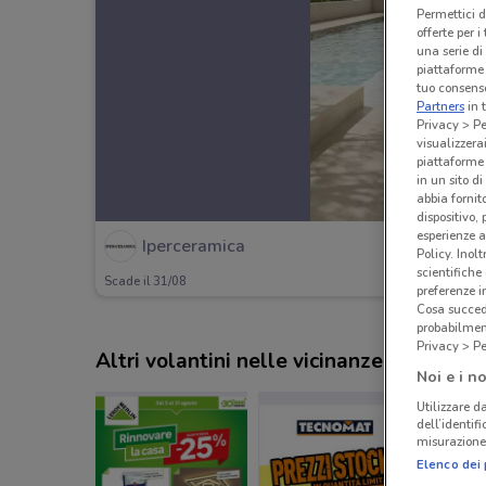
Permettici d
offerte per 
una serie di
piattaforme 
tuo consenso
Partners
in 
Privacy > Pe
visualizzera
piattaforme 
in un sito d
abbia fornit
dispositivo,
esperienze a
Iperceramica
Policy. Inolt
scientifiche
Scade il 31/08
preferenze 
Cosa succede
probabilmen
Privacy > Pe
Altri volantini nelle vicinanze
Noi e i no
Utilizzare da
dell’identif
misurazione 
Elenco dei 