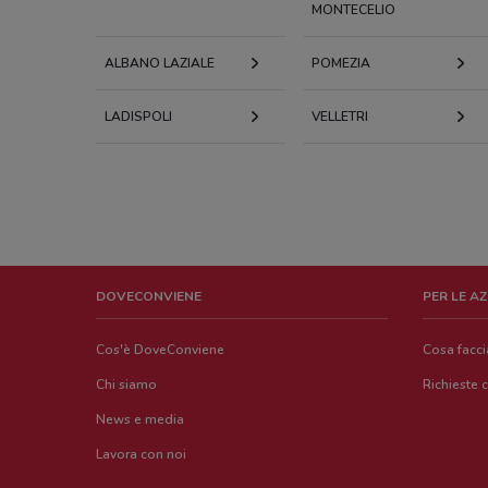
MONTECELIO
ALBANO LAZIALE
POMEZIA
LADISPOLI
VELLETRI
DOVECONVIENE
PER LE A
Cos'è DoveConviene
Cosa facc
Chi siamo
Richieste 
News e media
Lavora con noi