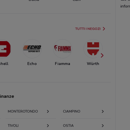
infor
TUTTI I NEGOZI
nhell
Echo
Fiamma
Würth
Bricofe
cinanze
MONTEROTONDO
CIAMPINO
TIVOLI
OSTIA