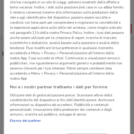
Porta DoveConviene sempre con te!
che hai navigato in un sito di viaggi, potremo mostrarti delle offerte a
tema vacanze. Inoltre, i dati sulla posizione (nel caso in cui abbia fornito
Puoi trovare le migliori offerte dei negozi vicino a te,
il relativo consenso) insieme alle informazioni sulle prestazioni della
salvarle e creare la tua lista del risparmio, comodamente
dal tuo cellulare.
rete e agli identificativi del dispositivo, possono essere raccolte e
condivisi con terze parti per comprendere e migliorare la connettività e
le esperienze applicative sulle delle reti wireless, come meglio indicato
SCARICA L’APP
nel paragrafo 13.b della nostra Privacy Policy. Inoltre, i tuoi dati possono
anche essere utilizzati per la creazione di report, ricerche di mercato,
scientifiche e statistiche, analisi basate sulla posizione e analisi delle
tendenze. Puoi modificare le tue preferenze in qualsiasi momento
Negozi Hornig nelle vicinanze
accedendo a Menu > Privacy > Personalizzazione all'interno della
nostra App. Cosa succede se rifiuti: Continuerai a visualizzare annunci
pubblicitari, ma riguarderanno argomenti generici e probabilmente non
saranno rilevanti per i tuoi interessi. Potrai sempre cambiare idea
Viale Angelico, 7 Roma
accedendo a Menu > Privacy > Personalizzazione all'interno della
2.4 km
nostra App.
Noi e i nostri partner trattiamo i dati per fornire:
Via Marmorata, 151 Roma
Utilizzare dati di geolocalizzazione precisi. Scansione attiva delle
6 km
caratteristiche del dispositivo ai fini dell’identificazione. Archiviare
informazioni su dispositivo e/o accedervi. Pubblicità e contenuti
personalizzati, misurazione delle prestazioni dei contenuti e degli
Tutti i negozi Hornig
annunci, ricerche sul pubblico, sviluppo di servizi.
Elenco dei partner