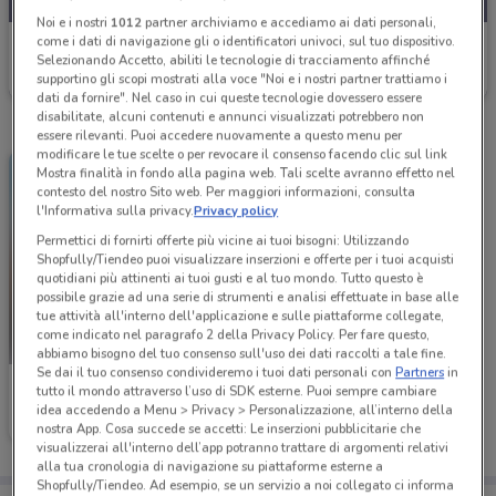
Noi e i nostri
1012
partner archiviamo e accediamo ai dati personali,
come i dati di navigazione gli o identificatori univoci, sul tuo dispositivo.
Hornig
Selezionando Accetto, abiliti le tecnologie di tracciamento affinché
supportino gli scopi mostrati alla voce "Noi e i nostri partner trattiamo i
Scade mercoledì
2.4 km
dati da fornire". Nel caso in cui queste tecnologie dovessero essere
disabilitate, alcuni contenuti e annunci visualizzati potrebbero non
essere rilevanti. Puoi accedere nuovamente a questo menu per
modificare le tue scelte o per revocare il consenso facendo clic sul link
Mostra finalità in fondo alla pagina web. Tali scelte avranno effetto nel
contesto del nostro Sito web. Per maggiori informazioni, consulta
l'Informativa sulla privacy.
Privacy policy
Permettici di fornirti offerte più vicine ai tuoi bisogni: Utilizzando
Shopfully/Tiendeo puoi visualizzare inserzioni e offerte per i tuoi acquisti
quotidiani più attinenti ai tuoi gusti e al tuo mondo. Tutto questo è
possibile grazie ad una serie di strumenti e analisi effettuate in base alle
tue attività all'interno dell'applicazione e sulle piattaforme collegate,
come indicato nel paragrafo 2 della Privacy Policy. Per fare questo,
abbiamo bisogno del tuo consenso sull'uso dei dati raccolti a tale fine.
Se dai il tuo consenso condivideremo i tuoi dati personali con
Partners
in
Hornig
tutto il mondo attraverso l’uso di SDK esterne. Puoi sempre cambiare
idea accedendo a Menu > Privacy > Personalizzazione, all’interno della
2.4 km
nostra App. Cosa succede se accetti: Le inserzioni pubblicitarie che
visualizzerai all'interno dell’app potranno trattare di argomenti relativi
alla tua cronologia di navigazione su piattaforme esterne a
Shopfully/Tiendeo. Ad esempio, se un servizio a noi collegato ci informa