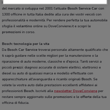
In Italia la rete di
officine
prende vita nel 1986 e con l'evoluzione
del mercato si sviluppa nel 2001 l'attuale
Bosch Service Car
con
1300 officine in tutta Italia dedite alla cura dei vostri veicoli con
professionalità e modernità. Per rendere perfetta la tua automobile
sfoglia il
volantino
online su DoveConviene.it e scopri le
promozioni
in corso.
Bosch: tecnologia per la vita
Da
Bosch Car Service
troverai personale altamente qualificato che
ti saprà guidare nelle scelte migliori per la manutenzione o la
riparazione di auto moderne, classiche e d'epoca. Tanti servizi a
piccoli
prezzi
: diagnosi accurate di sistemi elettrici, elettronici e
diesel su auto di qualsiasi marca e modello effettuate con
apparecchiature all'avanguardia e ricambi originali
Bosch
. Se
volete la vostra auto dalle prestazioni eccellenti affidatevi ai
professionisti
Bosch
. Iscriviti alla
newsletter DoveConviene
per
restare sempre aggiornato sulle
promozioni
e le
offerte
della tua
officina di fiducia.