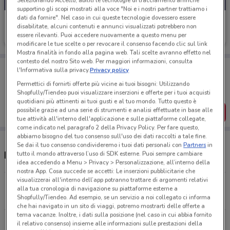
Selezionando Accetto, abiliti le tecnologie di tracciamento affinché
supportino gli scopi mostrati alla voce "Noi e i nostri partner trattiamo i
dati da fornire". Nel caso in cui queste tecnologie dovessero essere
Bosch Car Service
disabilitate, alcuni contenuti e annunci visualizzati potrebbero non
essere rilevanti. Puoi accedere nuovamente a questo menu per
771 m
modificare le tue scelte o per revocare il consenso facendo clic sul link
Mostra finalità in fondo alla pagina web. Tali scelte avranno effetto nel
contesto del nostro Sito web. Per maggiori informazioni, consulta
Porta DoveConviene sempre con te!
l'Informativa sulla privacy.
Privacy policy
Puoi trovare le migliori offerte dei negozi vicino a te,
Permettici di fornirti offerte più vicine ai tuoi bisogni: Utilizzando
salvarle e creare la tua lista del risparmio, comodamente
Shopfully/Tiendeo puoi visualizzare inserzioni e offerte per i tuoi acquisti
dal tuo cellulare.
quotidiani più attinenti ai tuoi gusti e al tuo mondo. Tutto questo è
possibile grazie ad una serie di strumenti e analisi effettuate in base alle
SCARICA L’APP
tue attività all'interno dell'applicazione e sulle piattaforme collegate,
come indicato nel paragrafo 2 della Privacy Policy. Per fare questo,
abbiamo bisogno del tuo consenso sull'uso dei dati raccolti a tale fine.
Se dai il tuo consenso condivideremo i tuoi dati personali con
Partners
in
Negozi Bosch Car Service nelle vicinanze
tutto il mondo attraverso l’uso di SDK esterne. Puoi sempre cambiare
idea accedendo a Menu > Privacy > Personalizzazione, all’interno della
nostra App. Cosa succede se accetti: Le inserzioni pubblicitarie che
visualizzerai all'interno dell’app potranno trattare di argomenti relativi
Via Dei Tadolini, 16/24 Roma
alla tua cronologia di navigazione su piattaforme esterne a
770 m
APERTO
Shopfully/Tiendeo. Ad esempio, se un servizio a noi collegato ci informa
che hai navigato in un sito di viaggi, potremo mostrarti delle offerte a
tema vacanze. Inoltre, i dati sulla posizione (nel caso in cui abbia fornito
Via Degli Orti Della Farnesina Roma
il relativo consenso) insieme alle informazioni sulle prestazioni della