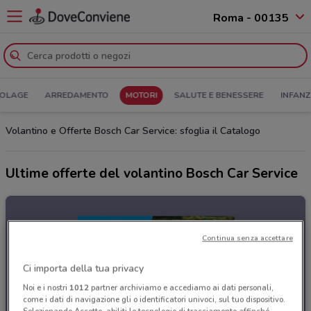
Roma - 00135
COLAGE
ARREDAMENTO
MOTORI
SALUTE E BENESSERE
INFANZ
Volantino e Offerte Bosch Car Service: sfoglia il Catalogo
Ultime offerte del volantino Bosch Car Service
Continua senza accettare
Ci importa della tua privacy
Noi e i nostri
1012
partner archiviamo e accediamo ai dati personali,
come i dati di navigazione gli o identificatori univoci, sul tuo dispositivo.