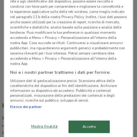
rete e agli identificativi del dispositivo, possono essere raccolte e
1.1 km
APERTO
condivisi con terze parti per comprendere e migliorare la connettività e
le esperienze applicative sulle delle reti wireless, come meglio indicato
nel paragrafo 13.b della nostra Privacy Policy. Inoltre, i tuoi dati possono
Corso Francia, 180-192 Roma
anche essere utilizzati per la creazione di report, ricerche di mercato,
1.8 km
APERTO
scientifiche e statistiche, analisi basate sulla posizione e analisi delle
tendenze. Puoi modificare le tue preferenze in qualsiasi momento
accedendo a Menu > Privacy > Personalizzazione all'interno della
Via Della Balduina, 202 C Roma
nostra App. Cosa succede se rifiuti: Continuerai a visualizzare annunci
1.8 km
APERTO
pubblicitari, ma riguarderanno argomenti generici e probabilmente non
saranno rilevanti per i tuoi interessi. Potrai sempre cambiare idea
accedendo a Menu > Privacy > Personalizzazione all'interno della
Via Ciro Menotti, 20 Roma
nostra App.
2.2 km
APERTO
Noi e i nostri partner trattiamo i dati per fornire:
Utilizzare dati di geolocalizzazione precisi. Scansione attiva delle
Tutti i negozi Bosch Car Service
caratteristiche del dispositivo ai fini dell’identificazione. Archiviare
informazioni su dispositivo e/o accedervi. Pubblicità e contenuti
personalizzati, misurazione delle prestazioni dei contenuti e degli
annunci, ricerche sul pubblico, sviluppo di servizi.
Bosch Car Service, offerte e negozi
Elenco dei partner
Bosch Car Service
è una catena di
officine
specializzate
nell'
assistenza
, nella
riparazione
e
manutenzione
di ogni veicolo.
Mostra finalità
Accetto
Il primo
Bosch service
nasce nel 1921 ed è presente in 150 paesi.