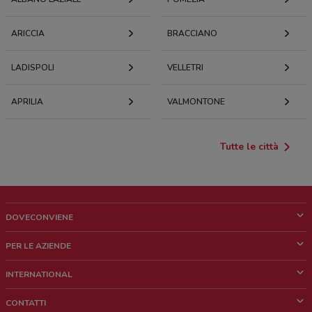
ARICCIA
BRACCIANO
LADISPOLI
VELLETRI
APRILIA
VALMONTONE
Tutte le città
DOVECONVIENE
Cos'è DoveConviene
PER LE AZIENDE
Chi siamo
Cosa facciamo
INTERNATIONAL
News e media
Richieste commerciali e marketing
Brazil
CONTATTI
Lavora con noi