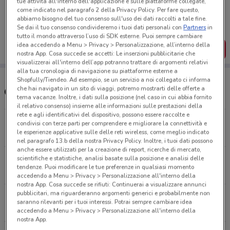
tue attività all'interno dell'applicazione e sulle piattaforme collegate,
Porta DoveConviene sempre con te!
come indicato nel paragrafo 2 della Privacy Policy. Per fare questo,
Puoi trovare le migliori offerte dei negozi vicino a te,
abbiamo bisogno del tuo consenso sull'uso dei dati raccolti a tale fine.
salvarle e creare la tua lista del risparmio, comodamente
Se dai il tuo consenso condivideremo i tuoi dati personali con
Partners
in
dal tuo cellulare.
tutto il mondo attraverso l’uso di SDK esterne. Puoi sempre cambiare
idea accedendo a Menu > Privacy > Personalizzazione, all’interno della
SCARICA L’APP
nostra App. Cosa succede se accetti: Le inserzioni pubblicitarie che
visualizzerai all'interno dell’app potranno trattare di argomenti relativi
alla tua cronologia di navigazione su piattaforme esterne a
Shopfully/Tiendeo. Ad esempio, se un servizio a noi collegato ci informa
che hai navigato in un sito di viaggi, potremo mostrarti delle offerte a
Orari e Negozi Elite
tema vacanze. Inoltre, i dati sulla posizione (nel caso in cui abbia fornito
il relativo consenso) insieme alle informazioni sulle prestazioni della
rete e agli identificativi del dispositivo, possono essere raccolte e
Via della Farnesina, 251/259 Roma
condivisi con terze parti per comprendere e migliorare la connettività e
le esperienze applicative sulle delle reti wireless, come meglio indicato
1.2 km
APERTO
nel paragrafo 13.b della nostra Privacy Policy. Inoltre, i tuoi dati possono
anche essere utilizzati per la creazione di report, ricerche di mercato,
Viale Liegi ,31 Roma
scientifiche e statistiche, analisi basate sulla posizione e analisi delle
tendenze. Puoi modificare le tue preferenze in qualsiasi momento
3.5 km
accedendo a Menu > Privacy > Personalizzazione all'interno della
nostra App. Cosa succede se rifiuti: Continuerai a visualizzare annunci
pubblicitari, ma riguarderanno argomenti generici e probabilmente non
Largo Oreste Giorgi, 5/6/7/8 Roma
saranno rilevanti per i tuoi interessi. Potrai sempre cambiare idea
4.1 km
APERTO
accedendo a Menu > Privacy > Personalizzazione all'interno della
nostra App.