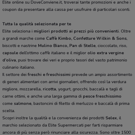
Elite online su DoveConviene.it, troverai tante promozioni e anche i
coupon da presentare alla cassa per usufruire di particolari sconti.
Tutta la qualità selezionata per te
Elite seleziona i
migliori prodotti ai prezzi più convenienti
. Oltre
a grandi marche come
Caffè Kimbo, Confetture Wilkin & Sons
,
biscotti e nastrine
Mulino Bianco, Pan di Stelle
, cioccolato, riso,
capsule
dell’ottimo caffè italiano e il miglior
olio extra vergine
d’oliva
, puoi trovare dei veri e proprio tesori del vasto patrimonio
culinario italiano.
Il settore dei
freschi e freschissimi
prevede un ampio assortimento
di generi alimentari con arrivi giornalieri, offrendo così la verdura
migliore, mozzarella,
ricotta
, yogurt, gnocchi, baccalà e tagli di
carne ottimi, e anche una larga gamma di
pesce freschissimo
come
salmone
, bastoncini di filetto di merluzzo e baccalà di prima
scelta.
Scopri inoltre la qualità e la convenienza dei prodotti
Selex
, il
marchio selezionato da Elite Supermercati per farti risparmiare
ancora di più senza però rinunciare alla sicurezza. Sono oltre 1500