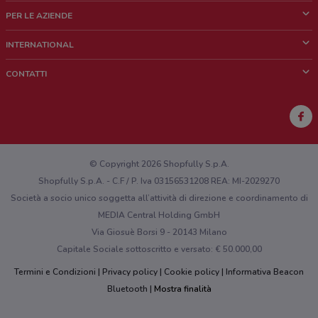
Cos'è DoveConviene
PER LE AZIENDE
Chi siamo
Cosa facciamo
INTERNATIONAL
News e media
Richieste commerciali e marketing
Brazil
CONTATTI
Lavora con noi
Mexico
Segnalazione punto vendita
France
Segnalazione Volantino
Australia
Hai un malfunzionamento sul web o sull'app?
New Zealand
© Copyright 2026 Shopfully S.p.A.
Shopfully S.p.A. - C.F / P. Iva 03156531208 REA: MI-2029270
Società a socio unico soggetta all’attività di direzione e coordinamento di
MEDIA Central Holding GmbH
Via Giosuè Borsi 9 - 20143 Milano
Capitale Sociale sottoscritto e versato: € 50.000,00
Termini e Condizioni
Privacy policy
Cookie policy
Informativa Beacon
Bluetooth
Mostra finalità