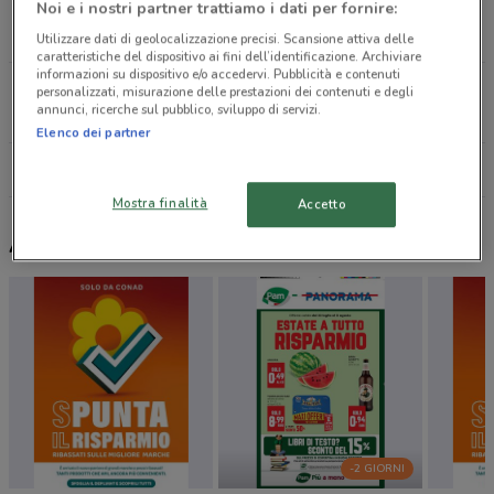
Via Tagliamento, 47 Roma
Noi e i nostri partner trattiamo i dati per fornire:
4.2 km
APERTO
Utilizzare dati di geolocalizzazione precisi. Scansione attiva delle
caratteristiche del dispositivo ai fini dell’identificazione. Archiviare
informazioni su dispositivo e/o accedervi. Pubblicità e contenuti
Via Arno, 1 Roma
personalizzati, misurazione delle prestazioni dei contenuti e degli
annunci, ricerche sul pubblico, sviluppo di servizi.
4.6 km
APERTO
Elenco dei partner
Tutti i negozi Elite
Mostra finalità
Accetto
Altri volantini nelle vicinanze
-2 GIORNI