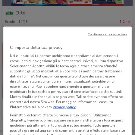
Elite
Scade il 19/08
1.2 km
Continua senza accettare
Ci importa della tua privacy
Noi e i nostri
1014
partner archiviamo e accediamo ai dati personali,
come i dati di navigazione gli o identificatori univoci, sul tuo dispositivo.
Selezionando Accetto, abiliti le tecnologie di tracciamento affinché
supportino gli scopi mostrati alla voce "Noi e i nostri partner trattiamo i
dati da fornire". Nel caso in cui queste tecnologie dovessero essere
disabilitate, alcuni contenuti e annunci visualizzati potrebbero non
essere rilevanti. Puoi accedere nuovamente a questo menu per
modificare le tue scelte o per revocare il consenso facendo clic sul link
Mostra finalità in fondo alla pagina web. Tali scelte avranno effetto nel
contesto del nostro Sito web. Per maggiori informazioni, consulta
Elite
l'Informativa sulla privacy.
Privacy policy
Permettici di fornirti offerte più vicine ai tuoi bisogni: Utilizzando
Scade il 31/08
1.2 km
Shopfully/Tiendeo puoi visualizzare inserzioni e offerte per i tuoi acquisti
quotidiani più attinenti ai tuoi gusti e al tuo mondo. Tutto questo è
possibile grazie ad una serie di strumenti e analisi effettuate in base alle