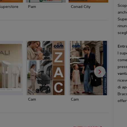
Scopr
uperstore
Pam
Conad City
Crai
anche
Super
rinun
scegl
Entr
I sup
come
press
vant
ricev
di ap
Bracc
Cam
Cam
Cofidis
offer