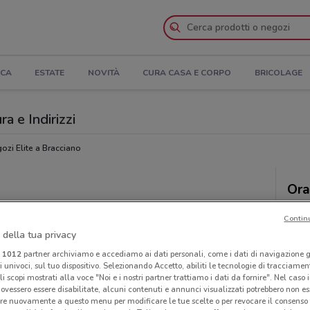
ICA
ESTATE
NOVITÀ
CURA CASA E CORPO
BRICOLAGE
ra e Indirizzi
ozi Elite a Bracciano
Ora
Contin
 della tua privacy
i
1012
partner archiviamo e accediamo ai dati personali, come i dati di navigazione g
ri univoci, sul tuo dispositivo. Selezionando Accetto, abiliti le tecnologie di tracciame
li scopi mostrati alla voce "Noi e i nostri partner trattiamo i dati da fornire". Nel caso 
ovessero essere disabilitate, alcuni contenuti e annunci visualizzati potrebbero non ess
re nuovamente a questo menu per modificare le tue scelte o per revocare il consenso