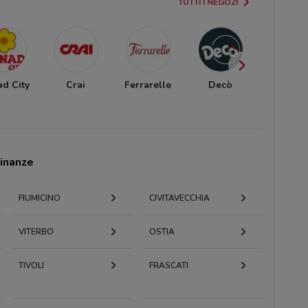
TUTTI I NEGOZI
d City
Crai
Ferrarelle
Decò
Carrefo
Expres
cinanze
FIUMICINO
CIVITAVECCHIA
VITERBO
OSTIA
TIVOLI
FRASCATI