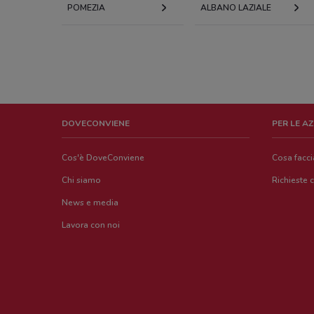
POMEZIA
ALBANO LAZIALE
DOVECONVIENE
PER LE A
Cos'è DoveConviene
Cosa facc
Chi siamo
Richieste 
News e media
Lavora con noi