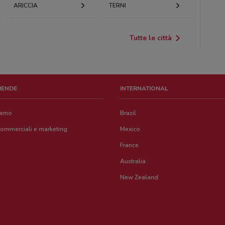
ARICCIA
TERNI
Tutte le città
ZIENDE
INTERNATIONAL
iamo
Brazil
commerciali e marketing
Mexico
France
Australia
New Zealand