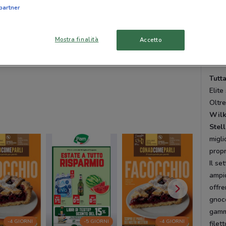
sempr
partner
Vuoi 
acqui
Mostra finalità
Accetto
DoveC
da pr
Tutt
Elite
Oltr
Wilk
Stel
migl
propr
Il se
ampio
offre
gnocc
gamm
-4 GIORNI
-5 GIORNI
-4 GIORNI
filet