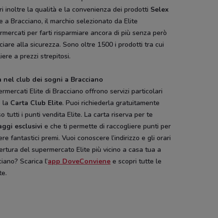
i inoltre la qualità e la convenienza dei prodotti
Selex
Conad
Ferrarelle
Decò
 a Bracciano, il marchio selezionato da Elite
mercati per farti risparmiare ancora di più senza però
ciare alla sicurezza. Sono oltre 1500 i prodotti tra cui
iere a prezzi strepitosi.
a nel club dei sogni a Bracciano
ermercati Elite di Bracciano offrono servizi particolari
 la
Carta Club Elite
. Puoi richiederla gratuitamente
o tutti i punti vendita Elite. La carta riserva per te
aggi esclusivi
e che ti permette di raccogliere punti per
ere fantastici premi. Vuoi conoscere l’indirizzo e gli orari
ertura del supermercato Elite più vicino a casa tua a
iano? Scarica l’
app DoveConviene
e scopri tutte le
Dacia
Hype
te.