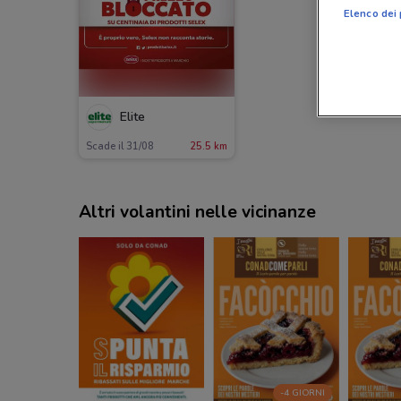
Elenco dei 
Elite
Scade il 31/08
25.5 km
Altri volantini nelle vicinanze
-4 GIORNI