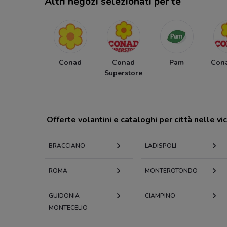
Altri negozi selezionati per te
Conad
Conad
Pam
Cona
Superstore
Offerte volantini e cataloghi per città nelle vi
BRACCIANO
LADISPOLI
ROMA
MONTEROTONDO
GUIDONIA
CIAMPINO
MONTECELIO