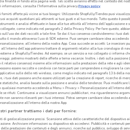
tra finalità in fondo alla pagina web. Tali scelte avranno effetto nel contesto del nost
 informazioni, consulta l'Informativa sulla privacy.
Privacy policy
i fornirti offerte più vicine ai tuoi bisogni: Utilizzando Shopfully/Tiendeo puoi visualizz
i tuoi acquisti quotidiani più attinenti ai tuoi gusti e al tuo mondo. Tutto questo è possi
 strumenti e analisi effettuate in base alle tue attività all'interno dell'applicazione e 
collegate, come indicato nel paragrafo 2 della Privacy Policy. Per fare questo, abbi
 sull'uso dei dati raccolti a tale fine. Se dai il tuo consenso condivideremo i tuoi dati
tutto il mondo attraverso l’uso di SDK esterne. Puoi sempre cambiare idea accedend
rsonalizzazione, all’interno della nostra App. Cosa succede se accetti: Le inserzioni pu
Gli
i all'interno dell’app potranno trattare di argomenti relativi alla tua cronologia di na
esterne a Shopfully/Tiendeo. Ad esempio, se un servizio a noi collegato ci informa ch
neg
i viaggi, potremo mostrarti delle offerte a tema vacanze. Inoltre, i dati sulla posizione 
o il relativo consenso) insieme alle informazioni sulle prestazioni della rete e agli ident
 possono essere raccolte e condivisi con terze parti per comprendere e migliorare la conn
Elite
pplicative sulle delle reti wireless, come meglio indicato nel paragrafo 13.b della no
25.5 km
trovi
re, i tuoi dati possono anche essere utilizzati per la creazione di report, ricerche di mer
 e statistiche, analisi basate sulla posizione e analisi delle tendenze. Puoi modificare l
Selce
in qualsiasi momento accedendo a Menu > Privacy > Personalizzazione all'interno del
negoz
 se rifiuti: Continuerai a visualizzare annunci pubblicitari, ma riguarderanno argome
te non saranno rilevanti per i tuoi interessi. Potrai sempre cambiare idea accedendo
offro
rsonalizzazione all'interno della nostra App.
Elite
stri partner trattiamo i dati per fornire:
vend
ti di geolocalizzazione precisi. Scansione attiva delle caratteristiche del dispositivo ai 
prod
icazione. Archiviare informazioni su dispositivo e/o accedervi. Pubblicità e contenuti per
imbat
delle prestazioni dei contenuti e degli annunci, ricerche sul pubblico, sviluppo di servi