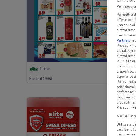
sul link Mos
Per maggiori
Permettici d
offerte per 
una serie di
piattaforme 
tuo consenso
Partners
in 
Privacy > Pe
visualizzera
piattaforme 
in un sito d
abbia fornit
Elite
dispositivo,
esperienze a
Scade il 19/08
Policy. Inolt
scientifiche
preferenze 
Cosa succede
probabilmen
Privacy > Pe
Noi e i no
Utilizzare da
dell’identif
misurazione 