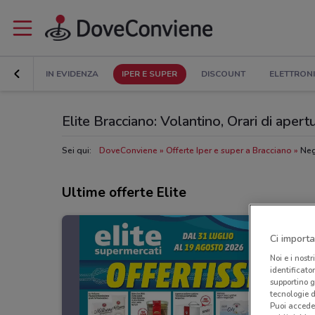
IN EVIDENZA
IPER E SUPER
DISCOUNT
ELETTRON
Elite Bracciano: Volantino, Orari di apertu
Sei qui:
DoveConviene
Offerte Iper e super a Bracciano
Neg
Ultime offerte Elite
Ci importa
Noi e i nostr
identificato
supportino g
tecnologie d
Puoi accede