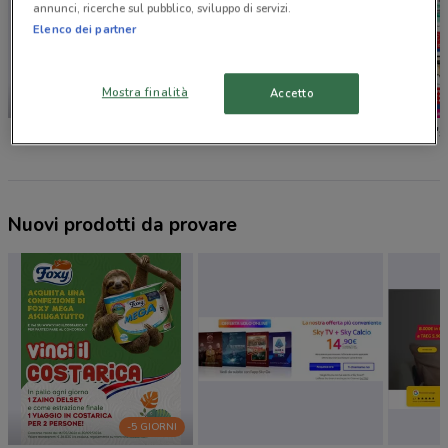
annunci, ricerche sul pubblico, sviluppo di servizi.
Elenco dei partner
Mostra finalità
Accetto
-5 GIORNI
Foxy
Caddy's
Caddy's
Nuovi prodotti da provare
-5 GIORNI