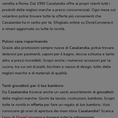
vendita a Roma. Dal 1993 Casalandia offre ai propri clienti tutti i
prodotti delle migliori marche a prezzi concorrenziali. Ogni mese sul
volantino potrai trovare tutte le offerte più convenienti che
Casalandia ha in serbo per te. Sfoglialo online su DoveConviene.it
e rimani aggiornato su tutte le novità.
Pulisci casa risparmiando
Grazie alle promozioni sempre nuove di
Casalandia
, potrai trovare
detersivi per pavimenti, saponi per il bagno, doccia schiuma e tanto
altro a prezzi incredibili. Scopri anche i numerosi accessori per la
cucina, tra cui set di piatti, bicchieri e vassoi di design, tutto delle
migliori marche e di materiali di qualità.
Tanti giocattoli per il tuo bambino
Da
Casalandia
troverai anche un vasto assortimento di
giocattoli
delle migliori marche. Giochi da tavolo, costruzioni, bambole. Scopri
tutte le novità in
offerta
per fare un regalo al tuo bambino. Vuoi
conoscere gli orari di apertura dei maxi store
Casalandia
? Scarica
l’
app di DoveConviene
e troverai tutte le informazioni.