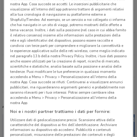
8.5 km
CHIUSO
nostra App. Cosa succede se accetti: Le inserzioni pubblicitarie che
visualizzerai all'interno dell’app potranno trattare di argomenti relativi
alla tua cronologia di navigazione su piattaforme esterne a
Piazza Balsamo Crivelli Roma
Shopfully/Tiendeo. Ad esempio, se un servizio a noi collegato ci informa
8.6 km
CHIUSO
che hai navigato in un sito di viaggi, potremo mostrarti delle offerte a
tema vacanze. Inoltre, i dati sulla posizione (nel caso in cui abbia fornito
il relativo consenso) insieme alle informazioni sulle prestazioni della
Via Appia km 19,400 Marino
rete e agli identificativi del dispositivo, possono essere raccolte e
condivisi con terze parti per comprendere e migliorare la connettività e
17.5 km
le esperienze applicative sulle delle reti wireless, come meglio indicato
nel paragrafo 13.b della nostra Privacy Policy. Inoltre, i tuoi dati possono
anche essere utilizzati per la creazione di report, ricerche di mercato,
Via Appia KM 19,400 Roma
scientifiche e statistiche, analisi basate sulla posizione e analisi delle
24 km
tendenze. Puoi modificare le tue preferenze in qualsiasi momento
accedendo a Menu > Privacy > Personalizzazione all'interno della
nostra App. Cosa succede se rifiuti: Continuerai a visualizzare annunci
Tutti i negozi Casalandia
pubblicitari, ma riguarderanno argomenti generici e probabilmente non
saranno rilevanti per i tuoi interessi. Potrai sempre cambiare idea
accedendo a Menu > Privacy > Personalizzazione all'interno della
nostra App.
Altri volantini nelle vicinanze
Noi e i nostri partner trattiamo i dati per fornire:
Utilizzare dati di geolocalizzazione precisi. Scansione attiva delle
caratteristiche del dispositivo ai fini dell’identificazione. Archiviare
informazioni su dispositivo e/o accedervi. Pubblicità e contenuti
personalizzati, misurazione delle prestazioni dei contenuti e degli