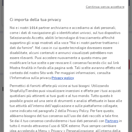
Continua senza accettare
Casalandia
Ci importa della tua privacy
Scade il 16/08
8.6 km
Noi e i nostri
1014
partner archiviamo e accediamo ai dati personali,
come i dati di navigazione gli o identificatori univoci, sul tuo dispositivo.
Selezionando Accetto, abiliti le tecnologie di tracciamento affinché
Porta DoveConviene sempre con te!
supportino gli scopi mostrati alla voce "Noi e i nostri partner trattiamo i
Puoi trovare le migliori offerte dei negozi vicino a te,
dati da fornire". Nel caso in cui queste tecnologie dovessero essere
salvarle e creare la tua lista del risparmio, comodamente
disabilitate, alcuni contenuti e annunci visualizzati potrebbero non
dal tuo cellulare.
essere rilevanti. Puoi accedere nuovamente a questo menu per
modificare le tue scelte o per revocare il consenso facendo clic sul link
SCARICA L’APP
Mostra finalità in fondo alla pagina web. Tali scelte avranno effetto nel
contesto del nostro Sito web. Per maggiori informazioni, consulta
l'Informativa sulla privacy.
Privacy policy
Permettici di fornirti offerte più vicine ai tuoi bisogni: Utilizzando
Negozi Casalandia nelle vicinanze
Shopfully/Tiendeo puoi visualizzare inserzioni e offerte per i tuoi acquisti
quotidiani più attinenti ai tuoi gusti e al tuo mondo. Tutto questo è
possibile grazie ad una serie di strumenti e analisi effettuate in base alle
Via Vincenzo Morello Roma
tue attività all'interno dell'applicazione e sulle piattaforme collegate,
come indicato nel paragrafo 2 della Privacy Policy. Per fare questo,
7.5 km
CHIUSO
abbiamo bisogno del tuo consenso sull'uso dei dati raccolti a tale fine.
Se dai il tuo consenso condivideremo i tuoi dati personali con
Partners
in
tutto il mondo attraverso l’uso di SDK esterne. Puoi sempre cambiare
Piazza Balsamo Crivelli Roma
idea accedendo a Menu > Privacy > Personalizzazione, all’interno della