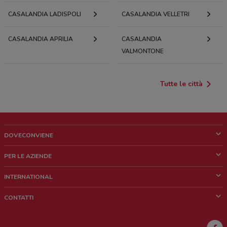
CASALANDIA LADISPOLI
CASALANDIA VELLETRI
CASALANDIA APRILIA
CASALANDIA
VALMONTONE
Tutte le città
DOVECONVIENE
Cos'è DoveConviene
PER LE AZIENDE
Chi siamo
Cosa facciamo
INTERNATIONAL
News e media
Richieste commerciali e marketing
Brazil
CONTATTI
Lavora con noi
Mexico
Segnalazione punto vendita
France