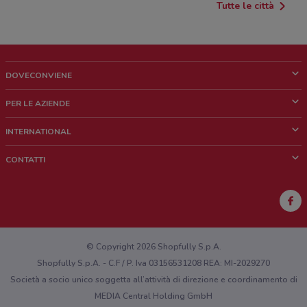
Tutte le città
DOVECONVIENE
Cos'è DoveConviene
PER LE AZIENDE
Chi siamo
Cosa facciamo
INTERNATIONAL
News e media
Richieste commerciali e marketing
Brazil
CONTATTI
Lavora con noi
Mexico
Segnalazione punto vendita
France
Segnalazione Volantino
Australia
Hai un malfunzionamento sul web o sull'app?
New Zealand
© Copyright 2026 Shopfully S.p.A.
Shopfully S.p.A. - C.F / P. Iva 03156531208 REA: MI-2029270
Società a socio unico soggetta all’attività di direzione e coordinamento di
MEDIA Central Holding GmbH