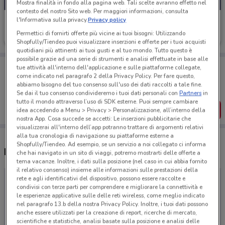
Mostra finalità in fondo alla pagina web. Tali scelte avranno effetto nel
contesto del nostro Sito web. Per maggiori informazioni, consulta
l'Informativa sulla privacy.
Privacy policy
Best Friend
Permettici di fornirti offerte più vicine ai tuoi bisogni: Utilizzando
Scade il 31/08
Shopfully/Tiendeo puoi visualizzare inserzioni e offerte per i tuoi acquisti
quotidiani più attinenti ai tuoi gusti e al tuo mondo. Tutto questo è
possibile grazie ad una serie di strumenti e analisi effettuate in base alle
Porta DoveConviene sempre con te!
tue attività all'interno dell'applicazione e sulle piattaforme collegate,
Puoi trovare le migliori offerte dei negozi vicino a te,
come indicato nel paragrafo 2 della Privacy Policy. Per fare questo,
salvarle e creare la tua lista del risparmio, comodamente
abbiamo bisogno del tuo consenso sull'uso dei dati raccolti a tale fine.
dal tuo cellulare.
Se dai il tuo consenso condivideremo i tuoi dati personali con
Partners
in
tutto il mondo attraverso l’uso di SDK esterne. Puoi sempre cambiare
SCARICA L’APP
idea accedendo a Menu > Privacy > Personalizzazione, all’interno della
nostra App. Cosa succede se accetti: Le inserzioni pubblicitarie che
visualizzerai all'interno dell’app potranno trattare di argomenti relativi
alla tua cronologia di navigazione su piattaforme esterne a
Shopfully/Tiendeo. Ad esempio, se un servizio a noi collegato ci informa
Negozi Best Friend nelle vicinanze
che hai navigato in un sito di viaggi, potremo mostrarti delle offerte a
tema vacanze. Inoltre, i dati sulla posizione (nel caso in cui abbia fornito
il relativo consenso) insieme alle informazioni sulle prestazioni della
rete e agli identificativi del dispositivo, possono essere raccolte e
condivisi con terze parti per comprendere e migliorare la connettività e
le esperienze applicative sulle delle reti wireless, come meglio indicato
nel paragrafo 13.b della nostra Privacy Policy. Inoltre, i tuoi dati possono
anche essere utilizzati per la creazione di report, ricerche di mercato,
scientifiche e statistiche, analisi basate sulla posizione e analisi delle