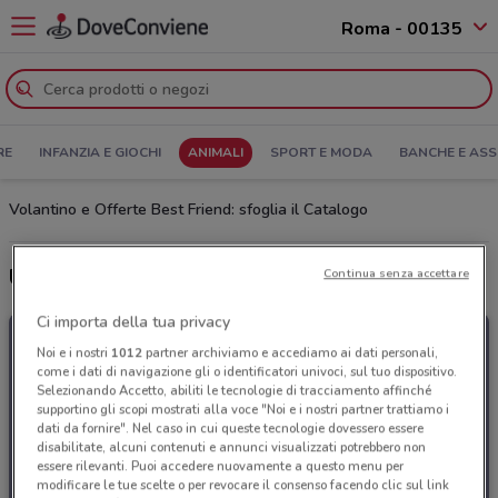
Roma - 00135
RE
INFANZIA E GIOCHI
ANIMALI
SPORT E MODA
BANCHE E ASS
Volantino e Offerte Best Friend: sfoglia il Catalogo
Ultime offerte del volantino Best Friend
Continua senza accettare
Ci importa della tua privacy
Noi e i nostri
1012
partner archiviamo e accediamo ai dati personali,
come i dati di navigazione gli o identificatori univoci, sul tuo dispositivo.
Selezionando Accetto, abiliti le tecnologie di tracciamento affinché
supportino gli scopi mostrati alla voce "Noi e i nostri partner trattiamo i
dati da fornire". Nel caso in cui queste tecnologie dovessero essere
disabilitate, alcuni contenuti e annunci visualizzati potrebbero non
essere rilevanti. Puoi accedere nuovamente a questo menu per
modificare le tue scelte o per revocare il consenso facendo clic sul link