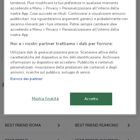
tendenze. Puoi modificare le tue preferenze in qualsiasi momento
accedendo a Menu > Privacy > Personalizzazione all'interno della
nostra App. Cosa succede se rifiuti: Continuerai a visualizzare annunci
pubblicitari, ma riguarderanno argomenti generici e probabilmente non
saranno rilevanti per i tuoi interessi. Potrai sempre cambiare idea
accedendo a Menu > Privacy > Personalizzazione all'interno della
nostra App.
Non ci sono negozi nelle vicinanze
Noi e i nostri partner trattiamo i dati per fornire:
Utilizzare dati di geolocalizzazione precisi. Scansione attiva delle
caratteristiche del dispositivo ai fini dell’identificazione. Archiviare
informazioni su dispositivo e/o accedervi. Pubblicità e contenuti
personalizzati, misurazione delle prestazioni dei contenuti e degli
annunci, ricerche sul pubblico, sviluppo di servizi.
Elenco dei partner
Best Friend, offerte e negozi
Mostra finalità
Accetto
Offerte volantini e cataloghi per città nelle vicinanze
BEST FRIEND ROMA
BEST FRIEND FIUMICINO