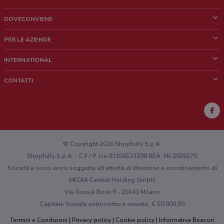
DOVECONVIENE
Cos'è DoveConviene
PER LE AZIENDE
Chi siamo
Cosa facciamo
INTERNATIONAL
News e media
Richieste commerciali e marketing
Brazil
CONTATTI
Lavora con noi
Mexico
Segnalazione punto vendita
France
Segnalazione Volantino
Australia
Hai un malfunzionamento sul web o sull'app?
New Zealand
© Copyright 2026 Shopfully S.p.A.
Shopfully S.p.A. - C.F / P. Iva 03156531208 REA: MI-2029270
Società a socio unico soggetta all’attività di direzione e coordinamento di
MEDIA Central Holding GmbH
Via Giosuè Borsi 9 - 20143 Milano
Capitale Sociale sottoscritto e versato: € 50.000,00
Termini e Condizioni
Privacy policy
Cookie policy
Informativa Beacon