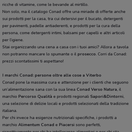
ricche di vitamine, come le bevande al mirtillo.
Non solo, ma il catalogo Conad offre una miriade di offerte anche
sui prodotti per la casa, tra cui detersivi per il bucato, detergenti
per pavimenti, padelle antiaderenti, e prodotti per la cura della
persona, come detergenti intimi, balsami per capelli e altri articoli
per l’igiene.
Stai organizzando una cena a casa con i tuoi amici? Allora a tavola
non potranno mancare lo spumante o il
prosecco
. Corri da Conad:
prezzi scontatissimi ti aspettano!
I marchi Conad: persone oltre alle cose a Viterbo
Conad pone la massima cura e attenzione per i clienti che seguono
un’alimentazione sana con la sua linea
Conad Verso Natura
, il
marchio
Percorso Qualità
e prodotti regionali
Sapori&Dintorni
,
una selezione di delizie locali e prodotti selezionati della tradizione
italiana.
Per chi invece ha esigenze nutrizionali specifiche, i prodotti a
marchio
Alimentum Conad
e
Piacersi
sono perfetti,
rispettivamente per chi ha intolleranze alimentari o per chi sta