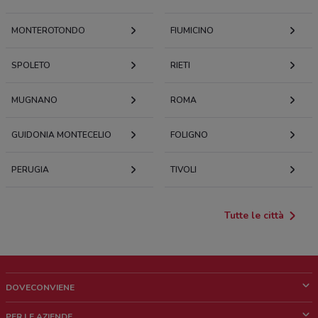
MONTEROTONDO
FIUMICINO
SPOLETO
RIETI
MUGNANO
ROMA
GUIDONIA MONTECELIO
FOLIGNO
PERUGIA
TIVOLI
Tutte le città
DOVECONVIENE
Cos'è DoveConviene
PER LE AZIENDE