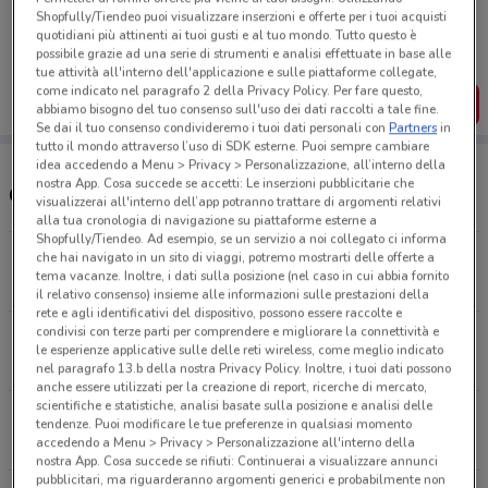
Porta DoveConviene sempre con te!
Shopfully/Tiendeo puoi visualizzare inserzioni e offerte per i tuoi acquisti
Puoi trovare le migliori offerte dei negozi vicino a te,
quotidiani più attinenti ai tuoi gusti e al tuo mondo. Tutto questo è
salvarle e creare la tua lista del risparmio, comodamente
possibile grazie ad una serie di strumenti e analisi effettuate in base alle
dal tuo cellulare.
tue attività all'interno dell'applicazione e sulle piattaforme collegate,
come indicato nel paragrafo 2 della Privacy Policy. Per fare questo,
SCARICA L’APP
abbiamo bisogno del tuo consenso sull'uso dei dati raccolti a tale fine.
Se dai il tuo consenso condivideremo i tuoi dati personali con
Partners
in
tutto il mondo attraverso l’uso di SDK esterne. Puoi sempre cambiare
idea accedendo a Menu > Privacy > Personalizzazione, all’interno della
nostra App. Cosa succede se accetti: Le inserzioni pubblicitarie che
Orari e Negozi Conad
visualizzerai all'interno dell’app potranno trattare di argomenti relativi
alla tua cronologia di navigazione su piattaforme esterne a
Shopfully/Tiendeo. Ad esempio, se un servizio a noi collegato ci informa
Via I. Garbini 23/F Viterbo
che hai navigato in un sito di viaggi, potremo mostrarti delle offerte a
tema vacanze. Inoltre, i dati sulla posizione (nel caso in cui abbia fornito
5.2 km
CHIUSO
il relativo consenso) insieme alle informazioni sulle prestazioni della
rete e agli identificativi del dispositivo, possono essere raccolte e
condivisi con terze parti per comprendere e migliorare la connettività e
Via Cassia, 65 Montefiascone
le esperienze applicative sulle delle reti wireless, come meglio indicato
10.5 km
CHIUSO
nel paragrafo 13.b della nostra Privacy Policy. Inoltre, i tuoi dati possono
anche essere utilizzati per la creazione di report, ricerche di mercato,
scientifiche e statistiche, analisi basate sulla posizione e analisi delle
Via Eugenio Iv Vetralla
tendenze. Puoi modificare le tue preferenze in qualsiasi momento
13.7 km
CHIUSO
accedendo a Menu > Privacy > Personalizzazione all'interno della
nostra App. Cosa succede se rifiuti: Continuerai a visualizzare annunci
pubblicitari, ma riguarderanno argomenti generici e probabilmente non