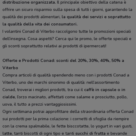
distribuzione organizzata.
Il principale obiettivo della catena è
offrire un sicuro risparmio sulla spesa di tutti i giorni, garantendo la
qualità dei prodotti alimentari,
la qualità dei servizi e soprattutto
la qualità della vita dei consumatori.
I volantini Conad di Viterbo raccolgono tutte le promozioni speciali
dell’insegna. Cosa aspetti? Cerca qui le promo, le offerte speciali e
gli sconti soprattutto relativi ai prodotti di ipermercati!
Offerte e Prodotti Conad: sconti del 20%, 30%, 40%, 50% a
Viterbo
Compra articoli di qualità spendendo meno con i prodotti Conad a
Viterbo, uno dei marchi sinonimo di qualità: nell’assortimento
Conad, troverai i migliori prodotti, tra cui il
caffè in capsule o in
cialde
, l’orzo macinato, affettati come salame e prosciutto, pollo,
uova, il tutto a prezzi vantaggiosissimi.
Ogni settimana potrai approfittare della straordinaria offerta Conad
sui prodotti per la prima colazione: i cornetti di sfoglia da riempire
con la crema spalmabile, le fette bisccotatte, lo yogurt in vari gusti,
latte
, tanti biscotti di ogni tipo e tanti
succhi di frutta
e bevande