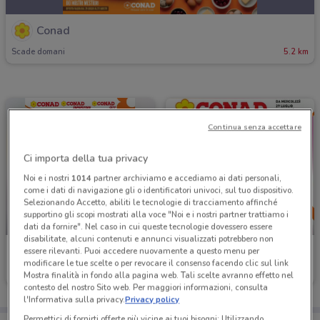
Conad
Scade domani
5.2 km
Continua senza accettare
Ci importa della tua privacy
Noi e i nostri
1014
partner archiviamo e accediamo ai dati personali,
come i dati di navigazione gli o identificatori univoci, sul tuo dispositivo.
Selezionando Accetto, abiliti le tecnologie di tracciamento affinché
supportino gli scopi mostrati alla voce "Noi e i nostri partner trattiamo i
-1 GIORNO
-1 GIORNO
dati da fornire". Nel caso in cui queste tecnologie dovessero essere
disabilitate, alcuni contenuti e annunci visualizzati potrebbero non
Conad
Conad
essere rilevanti. Puoi accedere nuovamente a questo menu per
modificare le tue scelte o per revocare il consenso facendo clic sul link
Scade domani
5.2 km
Scade domani
5.2 km
Mostra finalità in fondo alla pagina web. Tali scelte avranno effetto nel
contesto del nostro Sito web. Per maggiori informazioni, consulta
l'Informativa sulla privacy.
Privacy policy
Permettici di fornirti offerte più vicine ai tuoi bisogni: Utilizzando