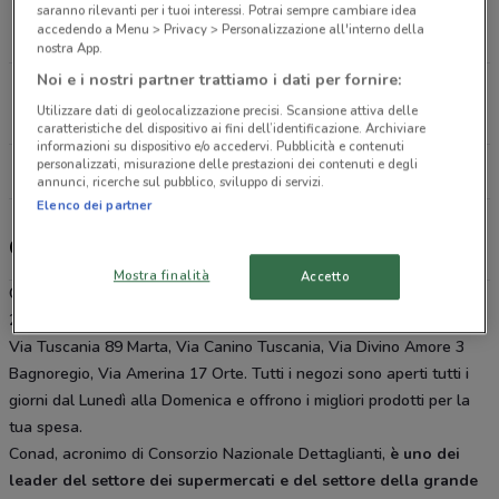
Via Tuscania, 89 Marta
saranno rilevanti per i tuoi interessi. Potrai sempre cambiare idea
accedendo a Menu > Privacy > Personalizzazione all'interno della
13.9 km
CHIUSO
nostra App.
Noi e i nostri partner trattiamo i dati per fornire:
Via Canino Tuscania
Utilizzare dati di geolocalizzazione precisi. Scansione attiva delle
15.1 km
CHIUSO
caratteristiche del dispositivo ai fini dell’identificazione. Archiviare
informazioni su dispositivo e/o accedervi. Pubblicità e contenuti
personalizzati, misurazione delle prestazioni dei contenuti e degli
Tutti i negozi Conad
annunci, ricerche sul pubblico, sviluppo di servizi.
Elenco dei partner
Gli sconti del nuovo volantino Conad e i negozi
Mostra finalità
Accetto
Conad è presente in vari punti della città: lo trovi in Via I. Garbini
23/F Viterbo, Via Cassia 65 Montefiascone, Via Eugenio Iv Vetralla,
Via Tuscania 89 Marta, Via Canino Tuscania, Via Divino Amore 3
Bagnoregio, Via Amerina 17 Orte. Tutti i negozi sono aperti tutti i
giorni dal Lunedì alla Domenica e offrono i migliori prodotti per la
tua spesa.
Conad, acronimo di Consorzio Nazionale Dettaglianti,
è uno dei
leader del settore dei supermercati e del settore della grande