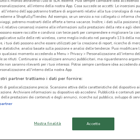
tutto il mondo attraverso l’uso di SDK esterne. Puoi sempre cambiare idea accedend
rsonalizzazione, all’interno della nostra App. Cosa succede se accetti: Le inserzioni pu
i all'interno dell’app potranno trattare di argomenti relativi alla tua cronologia di na
esterne a Shopfully/Tiendeo. Ad esempio, se un servizio a noi collegato ci informa ch
i viaggi, potremo mostrarti delle offerte a tema vacanze. Inoltre, i dati sulla posizione 
o il relativo consenso) insieme alle informazioni sulle prestazioni della rete e agli ident
ato volantini nella tua zona. Riprova più tardi.
 possono essere raccolte e condivisi con terze parti per comprendere e migliorare la conn
pplicative sulle delle reti wireless, come meglio indicato nel paragrafo 13.b della no
re, i tuoi dati possono anche essere utilizzati per la creazione di report, ricerche di mer
 e statistiche, analisi basate sulla posizione e analisi delle tendenze. Puoi modificare l
in qualsiasi momento accedendo a Menu > Privacy > Personalizzazione all'interno del
 se rifiuti: Continuerai a visualizzare annunci pubblicitari, ma riguarderanno argome
te non saranno rilevanti per i tuoi interessi. Potrai sempre cambiare idea accedendo
rsonalizzazione all'interno della nostra App.
Lin
cinanze
stri partner trattiamo i dati per fornire:
ti di geolocalizzazione precisi. Scansione attiva delle caratteristiche del dispositivo ai 
icazione. Archiviare informazioni su dispositivo e/o accedervi. Pubblicità e contenuti per
SAN MARTINO BUON
BUSSOLENGO
delle prestazioni dei contenuti e degli annunci, ricerche sul pubblico, sviluppo di servi
ALBERGO
partner
MANTOVA
ARZIGNANO
Mostra finalità
Accetto
MONTECCHIO
CASTIGLIONE DELLE
MAGGIORE
STIVIERE