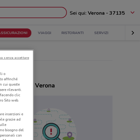
Sei qui:
Verona - 37135
ASSICURAZIONI
VIAGGI
RISTORANTI
SERVIZI
ua senza accettare
li o
nto affinché
ozi Linear a Verona
in cui queste
ere rilevanti.
 facendo clic
ro Sito web.
are inserzioni e
bile grazie ad
sulle
amo bisogno del
 personali con