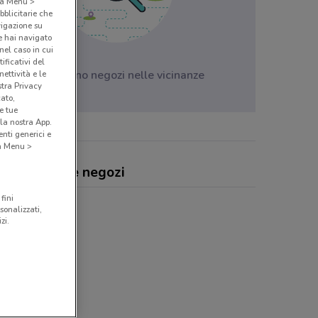
o a Menu >
bblicitarie che
vigazione su
e hai navigato
(nel caso in cui
ificativi del
Non ci sono negozi nelle vicinanze
ettività e le
stra Privacy
cato,
e tue
la nostra App.
nti generici e
 a Menu >
ear, offerte e negozi
fini
sonalizzati,
zi.