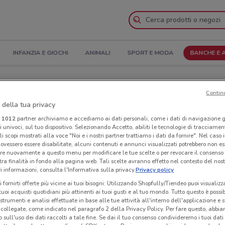
INFANZIA E GIOCHI
ANIMALI
SPORT E MODA
BANCHE E 
a e Indirizzi
Contin
 della tua privacy
ona
Negozi Linear a Verona
i
1012
partner archiviamo e accediamo ai dati personali, come i dati di navigazione g
ri univoci, sul tuo dispositivo. Selezionando Accetto, abiliti le tecnologie di tracciame
Neg
li scopi mostrati alla voce "Noi e i nostri partner trattiamo i dati da fornire". Nel caso 
ovessero essere disabilitate, alcuni contenuti e annunci visualizzati potrebbero non ess
re nuovamente a questo menu per modificare le tue scelte o per revocare il consenso
tra finalità in fondo alla pagina web. Tali scelte avranno effetto nel contesto del nost
 informazioni, consulta l'Informativa sulla privacy.
Privacy policy
i fornirti offerte più vicine ai tuoi bisogni: Utilizzando Shopfully/Tiendeo puoi visualizz
i tuoi acquisti quotidiani più attinenti ai tuoi gusti e al tuo mondo. Tutto questo è possi
 strumenti e analisi effettuate in base alle tue attività all'interno dell'applicazione e 
collegate, come indicato nel paragrafo 2 della Privacy Policy. Per fare questo, abbi
 sull'uso dei dati raccolti a tale fine. Se dai il tuo consenso condivideremo i tuoi dati