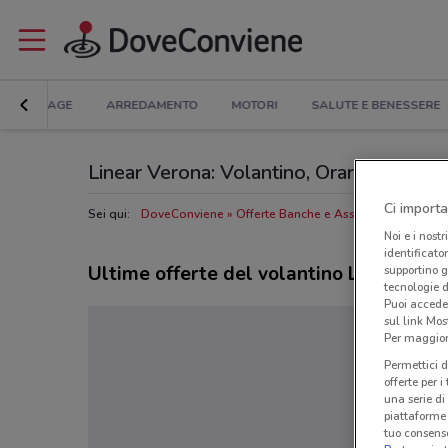
BRICOLAGE
ARREDAMENTO
MOTORI
SALUTE E BENESSERE
Linear Verona: Volantino, Orari di apertur
Ci importa
Sei qui:
DoveConviene
Offerte Banche e Assicurazioni a Ver
Noi e i nostr
identificato
Ultime offerte del volantino Linear
supportino g
tecnologie d
Puoi accede
sul link Mos
Per maggiori
Permettici d
offerte per 
una serie di
piattaforme 
tuo consenso