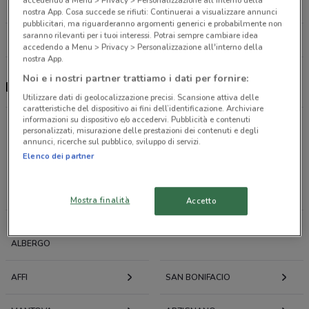
accedendo a Menu > Privacy > Personalizzazione all'interno della
5.3 km
CHIUSO
nostra App. Cosa succede se rifiuti: Continuerai a visualizzare annunci
pubblicitari, ma riguarderanno argomenti generici e probabilmente non
saranno rilevanti per i tuoi interessi. Potrai sempre cambiare idea
Tutti i negozi Findomestic
accedendo a Menu > Privacy > Personalizzazione all'interno della
nostra App.
Noi e i nostri partner trattiamo i dati per fornire:
Findomestic, offerte e negozi
Utilizzare dati di geolocalizzazione precisi. Scansione attiva delle
caratteristiche del dispositivo ai fini dell’identificazione. Archiviare
informazioni su dispositivo e/o accedervi. Pubblicità e contenuti
personalizzati, misurazione delle prestazioni dei contenuti e degli
annunci, ricerche sul pubblico, sviluppo di servizi.
Offerte volantini e cataloghi per città nelle vicinanze
Elenco dei partner
VERONA
SAN GIOVANNI LUPATOTO
Mostra finalità
Accetto
SAN MARTINO BUON
BUSSOLENGO
ALBERGO
AFFI
SAN BONIFACIO