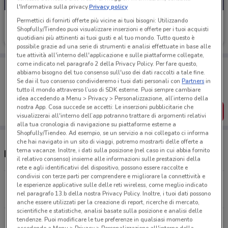
l'Informativa sulla privacy.
Privacy policy
Findomestic
Permettici di fornirti offerte più vicine ai tuoi bisogni: Utilizzando
Shopfully/Tiendeo puoi visualizzare inserzioni e offerte per i tuoi acquisti
Scade il 03/09
3.8 km
quotidiani più attinenti ai tuoi gusti e al tuo mondo. Tutto questo è
possibile grazie ad una serie di strumenti e analisi effettuate in base alle
tue attività all'interno dell'applicazione e sulle piattaforme collegate,
come indicato nel paragrafo 2 della Privacy Policy. Per fare questo,
Porta DoveConviene sempre con te!
abbiamo bisogno del tuo consenso sull'uso dei dati raccolti a tale fine.
Puoi trovare le migliori offerte dei negozi vicino a te,
Se dai il tuo consenso condivideremo i tuoi dati personali con
Partners
in
salvarle e creare la tua lista del risparmio, comodamente
tutto il mondo attraverso l’uso di SDK esterne. Puoi sempre cambiare
dal tuo cellulare.
idea accedendo a Menu > Privacy > Personalizzazione, all’interno della
nostra App. Cosa succede se accetti: Le inserzioni pubblicitarie che
SCARICA L’APP
visualizzerai all'interno dell’app potranno trattare di argomenti relativi
alla tua cronologia di navigazione su piattaforme esterne a
Shopfully/Tiendeo. Ad esempio, se un servizio a noi collegato ci informa
che hai navigato in un sito di viaggi, potremo mostrarti delle offerte a
tema vacanze. Inoltre, i dati sulla posizione (nel caso in cui abbia fornito
Negozi Findomestic a Verona
il relativo consenso) insieme alle informazioni sulle prestazioni della
rete e agli identificativi del dispositivo, possono essere raccolte e
condivisi con terze parti per comprendere e migliorare la connettività e
Circonvallazione Raggio Di Sole, 7 Verona
le esperienze applicative sulle delle reti wireless, come meglio indicato
nel paragrafo 13.b della nostra Privacy Policy. Inoltre, i tuoi dati possono
3.8 km
CHIUSO
anche essere utilizzati per la creazione di report, ricerche di mercato,
scientifiche e statistiche, analisi basate sulla posizione e analisi delle
Corso Milano, 112/A Verona
tendenze. Puoi modificare le tue preferenze in qualsiasi momento