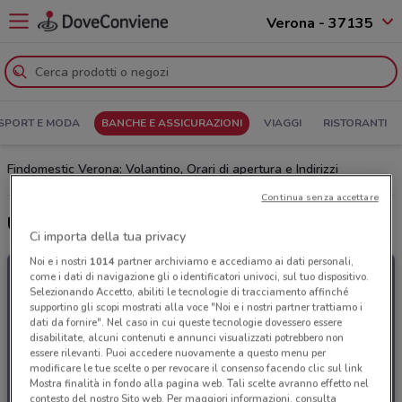
Verona - 37135
SPORT E MODA
BANCHE E ASSICURAZIONI
VIAGGI
RISTORANTI
Findomestic Verona: Volantino, Orari di apertura e Indirizzi
Continua senza accettare
Ultime offerte del volantino Findomestic
Ci importa della tua privacy
Noi e i nostri
1014
partner archiviamo e accediamo ai dati personali,
come i dati di navigazione gli o identificatori univoci, sul tuo dispositivo.
Selezionando Accetto, abiliti le tecnologie di tracciamento affinché
supportino gli scopi mostrati alla voce "Noi e i nostri partner trattiamo i
dati da fornire". Nel caso in cui queste tecnologie dovessero essere
disabilitate, alcuni contenuti e annunci visualizzati potrebbero non
essere rilevanti. Puoi accedere nuovamente a questo menu per
modificare le tue scelte o per revocare il consenso facendo clic sul link
Mostra finalità in fondo alla pagina web. Tali scelte avranno effetto nel
contesto del nostro Sito web. Per maggiori informazioni, consulta