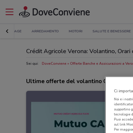
BRICOLAGE
ARREDAMENTO
MOTORI
SALUTE E BENESSERE
Crédit Agricole Verona: Volantino, Orari d
Sei qui:
DoveConviene
Offerte Banche e Assicurazioni a Ver
Ultime offerte del volantino Crédit Agr
Ci importa
Noi e i nostr
identificato
supportino g
tecnologie d
Puoi accede
sul link Mos
Per maggiori