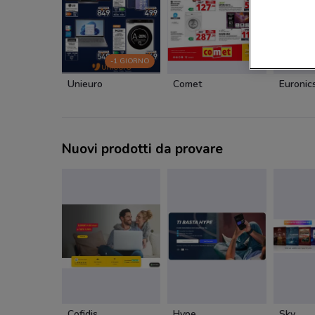
-1 GIORNO
Unieuro
Comet
Euronic
Nuovi prodotti da provare
Cofidis
Hype
Sky