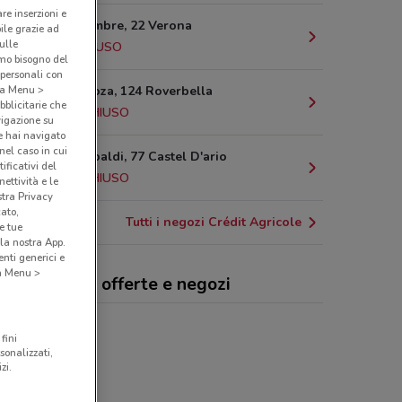
are inserzioni e
Via Iv Novembre, 22 Verona
bile grazie ad
sulle
5.3 km
CHIUSO
amo bisogno del
 personali con
Via M. Custoza, 124 Roverbella
o a Menu >
bblicitarie che
21.7 km
CHIUSO
vigazione su
e hai navigato
(nel caso in cui
Piazza Garibaldi, 77 Castel D'ario
ificativi del
23.5 km
CHIUSO
ettività e le
stra Privacy
cato,
Tutti i negozi Crédit Agricole
e tue
la nostra App.
nti generici e
 a Menu >
dit Agricole, offerte e negozi
fini
sonalizzati,
zi.