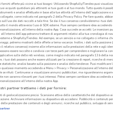
i fornirti offerte più vicine ai tuoi bisogni: Utilizzando Shopfully/Tiendeo puoi visualizz
i tuoi acquisti quotidiani più attinenti ai tuoi gusti e al tuo mondo. Tutto questo è possi
 strumenti e analisi effettuate in base alle tue attività all'interno dell'applicazione e 
collegate, come indicato nel paragrafo 2 della Privacy Policy. Per fare questo, abbi
 sull'uso dei dati raccolti a tale fine. Se dai il tuo consenso condivideremo i tuoi dati
tutto il mondo attraverso l’uso di SDK esterne. Puoi sempre cambiare idea accedend
rsonalizzazione, all’interno della nostra App. Cosa succede se accetti: Le inserzioni pu
i all'interno dell’app potranno trattare di argomenti relativi alla tua cronologia di na
esterne a Shopfully/Tiendeo. Ad esempio, se un servizio a noi collegato ci informa ch
i viaggi, potremo mostrarti delle offerte a tema vacanze. Inoltre, i dati sulla posizione 
o il relativo consenso) insieme alle informazioni sulle prestazioni della rete e agli ident
 possono essere raccolte e condivisi con terze parti per comprendere e migliorare la conn
pplicative sulle delle reti wireless, come meglio indicato nel paragrafo 13.b della no
re, i tuoi dati possono anche essere utilizzati per la creazione di report, ricerche di mer
 e statistiche, analisi basate sulla posizione e analisi delle tendenze. Puoi modificare l
855 m
in qualsiasi momento accedendo a Menu > Privacy > Personalizzazione all'interno del
 se rifiuti: Continuerai a visualizzare annunci pubblicitari, ma riguarderanno argome
te non saranno rilevanti per i tuoi interessi. Potrai sempre cambiare idea accedendo
Cré
rsonalizzazione all'interno della nostra App.
stri partner trattiamo i dati per fornire:
ti di geolocalizzazione precisi. Scansione attiva delle caratteristiche del dispositivo ai 
icazione. Archiviare informazioni su dispositivo e/o accedervi. Pubblicità e contenuti per
delle prestazioni dei contenuti e degli annunci, ricerche sul pubblico, sviluppo di servi
partner