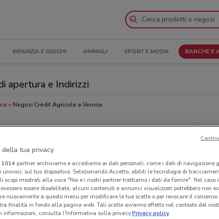
INFANZIA E GIOCHI
ANIMALI
SPORT E MODA
BANCHE E 
i apertura e Indirizzi
ona
Negozi Crédit Agricole a Verona
icole
Neg
Contin
 della tua privacy
i
1014
partner archiviamo e accediamo ai dati personali, come i dati di navigazione g
ri univoci, sul tuo dispositivo. Selezionando Accetto, abiliti le tecnologie di tracciame
li scopi mostrati alla voce "Noi e i nostri partner trattiamo i dati da fornire". Nel caso 
ovessero essere disabilitate, alcuni contenuti e annunci visualizzati potrebbero non ess
re nuovamente a questo menu per modificare le tue scelte o per revocare il consenso
tra finalità in fondo alla pagina web. Tali scelte avranno effetto nel contesto del nost
 informazioni, consulta l'Informativa sulla privacy.
Privacy policy