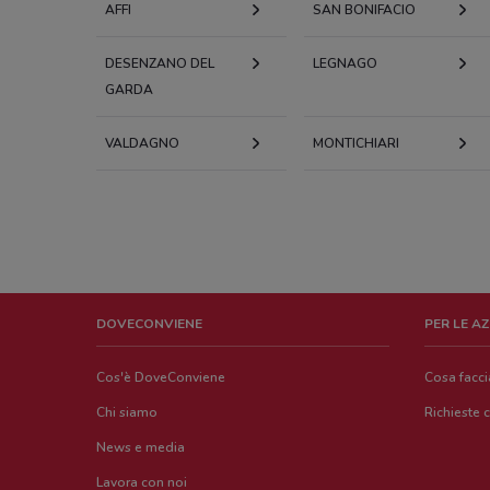
AFFI
SAN BONIFACIO
DESENZANO DEL
LEGNAGO
GARDA
VALDAGNO
MONTICHIARI
DOVECONVIENE
PER LE A
Cos'è DoveConviene
Cosa facc
Chi siamo
Richieste 
News e media
Lavora con noi