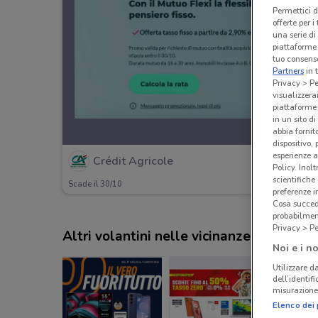
Permettici d
offerte per 
una serie di
piattaforme 
tuo consenso
Partners
in 
Privacy > Pe
visualizzera
piattaforme 
in un sito d
abbia fornit
dispositivo,
esperienze a
Crédit Agricole
Policy. Inolt
scientifiche
Scade il 30/10
preferenze 
Cosa succede
probabilmen
Privacy > Pe
Altri volantini nelle vicinanze
Noi e i no
Utilizzare da
dell’identif
misurazione 
Elenco dei 