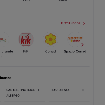
TUTTI I NEGOZI
a grande
KiK
Conad
Spazio Conad
Alì e Alì
i
cinanze
SAN MARTINO BUON
BUSSOLENGO
ALBERGO