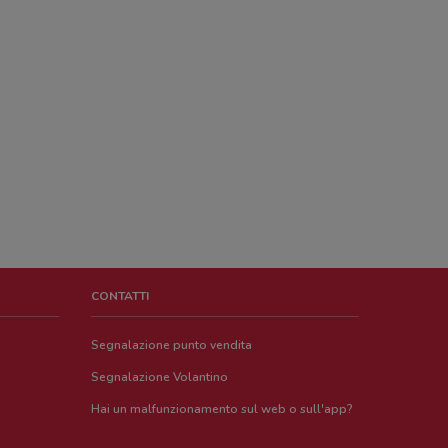
CONTATTI
Segnalazione punto vendita
Segnalazione Volantino
Hai un malfunzionamento sul web o sull'app?