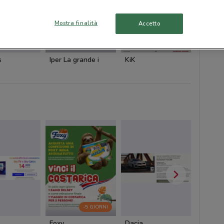
Mostra finalità
Accetto
-1 GIORNO
NUOVO
s
Iper La grande i
KiK
Conad
-5 GIORNI
Foxy
Dacia
Cam