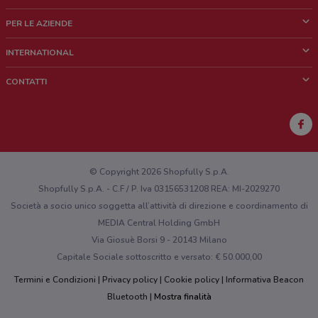
Cos'è DoveConviene
PER LE AZIENDE
Chi siamo
Cosa facciamo
INTERNATIONAL
News e media
Richieste commerciali e marketing
Brazil
CONTATTI
Lavora con noi
Mexico
Segnalazione punto vendita
France
Segnalazione Volantino
Australia
Hai un malfunzionamento sul web o sull'app?
New Zealand
© Copyright 2026 Shopfully S.p.A.
Shopfully S.p.A. - C.F / P. Iva 03156531208 REA: MI-2029270
Società a socio unico soggetta all’attività di direzione e coordinamento di
MEDIA Central Holding GmbH
Via Giosuè Borsi 9 - 20143 Milano
Capitale Sociale sottoscritto e versato: € 50.000,00
Termini e Condizioni
Privacy policy
Cookie policy
Informativa Beacon
Bluetooth
Mostra finalità