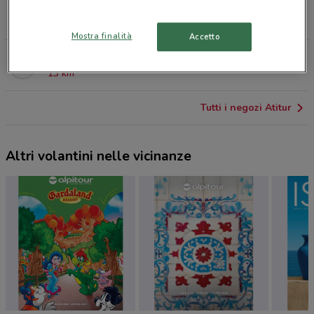
Via Cardinal Scipione Borgese 11 Artena
12.5 km
Mostra finalità
Accetto
Via Valmontone 35 Artena
13 km
Tutti i negozi Atitur
Altri volantini nelle vicinanze