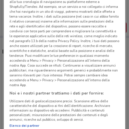
Porta DoveConviene sempre con te!
alla tua cronologia di navigazione su piattaforme esterne a
Shopfully/Tiendeo. Ad esempio, se un servizio a noi collegato ci informa
Puoi trovare le migliori offerte dei negozi vicino a te,
che hai navigato in un sito di viaggi, potremo mostrarti delle offerte a
salvarle e creare la tua lista del risparmio, comodamente
tema vacanze. Inoltre, i dati sulla posizione (nel caso in cui abbia fornito
dal tuo cellulare.
il relativo consenso) insieme alle informazioni sulle prestazioni della
rete e agli identificativi del dispositivo, possono essere raccolte e
SCARICA L’APP
condivisi con terze parti per comprendere e migliorare la connettività e
le esperienze applicative sulle delle reti wireless, come meglio indicato
nel paragrafo 13.b della nostra Privacy Policy. Inoltre, i tuoi dati possono
anche essere utilizzati per la creazione di report, ricerche di mercato,
Negozi Atitur a Velletri
scientifiche e statistiche, analisi basate sulla posizione e analisi delle
tendenze. Puoi modificare le tue preferenze in qualsiasi momento
accedendo a Menu > Privacy > Personalizzazione all'interno della
nostra App. Cosa succede se rifiuti: Continuerai a visualizzare annunci
Piazza Santa Eurosia 61 Lariano
pubblicitari, ma riguarderanno argomenti generici e probabilmente non
6.1 km
saranno rilevanti per i tuoi interessi. Potrai sempre cambiare idea
accedendo a Menu > Privacy > Personalizzazione all'interno della
nostra App.
Via Matteotti 37 Genzano Di Roma
Noi e i nostri partner trattiamo i dati per fornire:
7.3 km
Utilizzare dati di geolocalizzazione precisi. Scansione attiva delle
caratteristiche del dispositivo ai fini dell’identificazione. Archiviare
Piazza Caduti in Guerra 1 Cisterna Di Latina
informazioni su dispositivo e/o accedervi. Pubblicità e contenuti
personalizzati, misurazione delle prestazioni dei contenuti e degli
12.1 km
annunci, ricerche sul pubblico, sviluppo di servizi.
Elenco dei partner