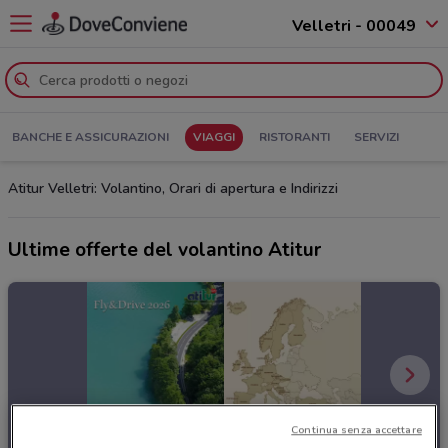
Velletri - 00049
BANCHE E ASSICURAZIONI
VIAGGI
RISTORANTI
SERVIZI
Atitur Velletri: Volantino, Orari di apertura e Indirizzi
Ultime offerte del volantino Atitur
Continua senza accettare