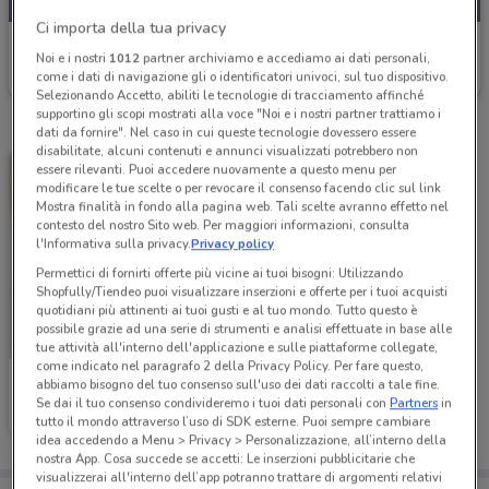
Ci importa della tua privacy
Atitur
Noi e i nostri
1012
partner archiviamo e accediamo ai dati personali,
come i dati di navigazione gli o identificatori univoci, sul tuo dispositivo.
Scade il 21/12
6.1 km
Selezionando Accetto, abiliti le tecnologie di tracciamento affinché
supportino gli scopi mostrati alla voce "Noi e i nostri partner trattiamo i
dati da fornire". Nel caso in cui queste tecnologie dovessero essere
disabilitate, alcuni contenuti e annunci visualizzati potrebbero non
essere rilevanti. Puoi accedere nuovamente a questo menu per
modificare le tue scelte o per revocare il consenso facendo clic sul link
Mostra finalità in fondo alla pagina web. Tali scelte avranno effetto nel
contesto del nostro Sito web. Per maggiori informazioni, consulta
l'Informativa sulla privacy.
Privacy policy
Permettici di fornirti offerte più vicine ai tuoi bisogni: Utilizzando
Shopfully/Tiendeo puoi visualizzare inserzioni e offerte per i tuoi acquisti
quotidiani più attinenti ai tuoi gusti e al tuo mondo. Tutto questo è
possibile grazie ad una serie di strumenti e analisi effettuate in base alle
tue attività all'interno dell'applicazione e sulle piattaforme collegate,
come indicato nel paragrafo 2 della Privacy Policy. Per fare questo,
Atitur
abbiamo bisogno del tuo consenso sull'uso dei dati raccolti a tale fine.
Se dai il tuo consenso condivideremo i tuoi dati personali con
Partners
in
Scade il 31/12
6.1 km
tutto il mondo attraverso l’uso di SDK esterne. Puoi sempre cambiare
idea accedendo a Menu > Privacy > Personalizzazione, all’interno della
nostra App. Cosa succede se accetti: Le inserzioni pubblicitarie che
visualizzerai all'interno dell’app potranno trattare di argomenti relativi