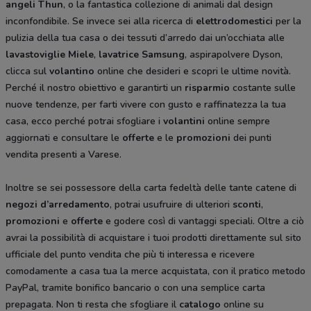
angeli Thun
, o la fantastica collezione di animali dal design
inconfondibile. Se invece sei alla ricerca di
elettrodomestici
per la
pulizia della tua casa o dei tessuti d’arredo dai un’occhiata alle
lavastoviglie Miele
,
lavatrice Samsung
, aspirapolvere Dyson,
clicca sul
volantino
online che desideri e scopri le ultime novità.
Perché il nostro obiettivo e garantirti un
risparmio
costante sulle
nuove tendenze, per farti vivere con gusto e raffinatezza la tua
casa, ecco perché potrai sfogliare i
volantini
online sempre
aggiornati e consultare le
offerte
e le
promozioni
dei punti
vendita presenti a Varese.
Inoltre se sei possessore della carta fedeltà delle tante catene di
negozi d’arredamento
, potrai usufruire di ulteriori
sconti
,
promozioni
e
offerte
e godere così di vantaggi speciali. Oltre a ciò
avrai la possibilità di acquistare i tuoi prodotti direttamente sul sito
ufficiale del punto vendita che più ti interessa e ricevere
comodamente a casa tua la merce acquistata, con il pratico metodo
PayPal, tramite bonifico bancario o con una semplice carta
prepagata. Non ti resta che sfogliare il
catalogo
online su