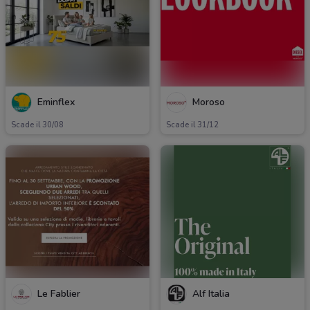
Eminflex
Moroso
Scade il 30/08
Scade il 31/12
Le Fablier
Alf Italia