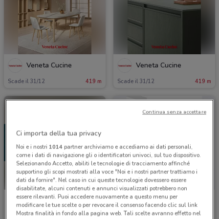
Veneta Cucine
Veneta Cucine
Scade il 31/12
419 m
Scade il 31/12
419 m
Continua senza accettare
Ci importa della tua privacy
Noi e i nostri
1014
partner archiviamo e accediamo ai dati personali,
come i dati di navigazione gli o identificatori univoci, sul tuo dispositivo.
Selezionando Accetto, abiliti le tecnologie di tracciamento affinché
supportino gli scopi mostrati alla voce "Noi e i nostri partner trattiamo i
dati da fornire". Nel caso in cui queste tecnologie dovessero essere
disabilitate, alcuni contenuti e annunci visualizzati potrebbero non
essere rilevanti. Puoi accedere nuovamente a questo menu per
Divani & Divani
Manuello Design
modificare le tue scelte o per revocare il consenso facendo clic sul link
Mostra finalità in fondo alla pagina web. Tali scelte avranno effetto nel
Scade il 31/01
1 km
Scade il 31/12
1.9 km