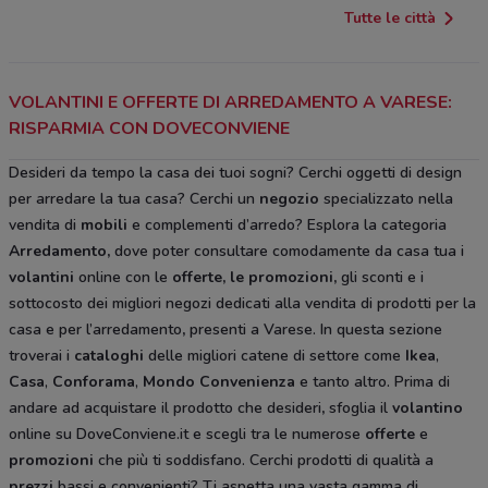
Tutte le città
VOLANTINI E OFFERTE DI ARREDAMENTO A VARESE:
RISPARMIA CON DOVECONVIENE
Desideri da tempo la casa dei tuoi sogni? Cerchi oggetti di design
per arredare la tua casa? Cerchi un
negozio
specializzato nella
vendita di
mobili
e complementi d’arredo? Esplora la categoria
Arredamento
,
dove poter consultare comodamente da casa tua i
volantini
online con le
offerte, le promozioni,
gli sconti e i
sottocosto
dei migliori negozi dedicati alla vendita di prodotti per la
casa e per l’arredamento
,
presenti a Varese. In questa sezione
troverai i
cataloghi
delle migliori catene di settore come
Ikea
,
Casa
,
Conforama
,
Mondo Convenienza
e tanto altro. Prima di
andare ad acquistare il prodotto che desideri
,
sfoglia il
volantino
online su DoveConviene.it e scegli tra le numerose
offerte
e
promozioni
che più ti soddisfano. Cerchi prodotti di qualità a
prezzi
bassi e convenienti? Ti aspetta una vasta gamma di