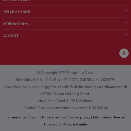
Cos'è DoveConviene
PER LE AZIENDE
Chi siamo
Cosa facciamo
INTERNATIONAL
News e media
Richieste commerciali e marketing
Brazil
CONTATTI
Lavora con noi
Mexico
Segnalazione punto vendita
France
Segnalazione Volantino
Australia
Hai un malfunzionamento sul web o sull'app?
New Zealand
© Copyright 2026 Shopfully S.p.A.
Shopfully S.p.A. - C.F / P. Iva 03156531208 REA: MI-2029270
Società a socio unico soggetta all’attività di direzione e coordinamento di
MEDIA Central Holding GmbH
Via Giosuè Borsi 9 - 20143 Milano
Capitale Sociale sottoscritto e versato: € 50.000,00
Termini e Condizioni
Privacy policy
Cookie policy
Informativa Beacon
Bluetooth
Mostra finalità