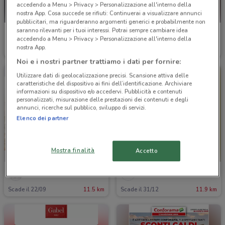
accedendo a Menu > Privacy > Personalizzazione all'interno della
nostra App. Cosa succede se rifiuti: Continuerai a visualizzare annunci
pubblicitari, ma riguarderanno argomenti generici e probabilmente non
saranno rilevanti per i tuoi interessi. Potrai sempre cambiare idea
Barazza
Unopiù
accedendo a Menu > Privacy > Personalizzazione all'interno della
nostra App.
Scade il 31/12
6.6 km
Scade il 31/12
10.1 km
Noi e i nostri partner trattiamo i dati per fornire:
Utilizzare dati di geolocalizzazione precisi. Scansione attiva delle
caratteristiche del dispositivo ai fini dell’identificazione. Archiviare
informazioni su dispositivo e/o accedervi. Pubblicità e contenuti
personalizzati, misurazione delle prestazioni dei contenuti e degli
annunci, ricerche sul pubblico, sviluppo di servizi.
Elenco dei partner
Mostra finalità
Accetto
Hervit
Fazzini
Scade il 22/09
11.5 km
Scade il 31/12
11.9 km