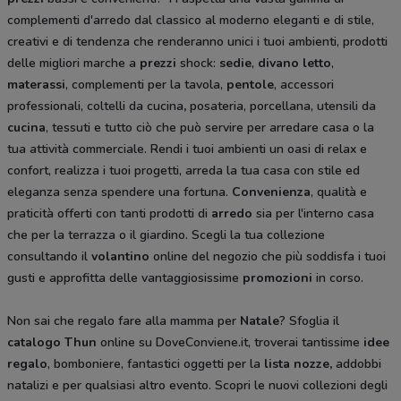
complementi d'arredo dal classico al moderno eleganti e di stile,
creativi e di tendenza che renderanno unici i tuoi ambienti, prodotti
delle migliori marche a
prezzi
shock:
sedie
,
divano letto
,
materassi
, complementi per la tavola,
pentole
, accessori
professionali, coltelli da cucina
,
posateria, porcellana, utensili da
cucina
, tessuti e tutto ciò che può servire per arredare casa o la
tua attività commerciale. Rendi i tuoi ambienti un oasi di relax e
confort, realizza i tuoi progetti, arreda la tua casa con stile ed
eleganza senza spendere una fortuna.
Convenienza
, qualità e
praticità offerti con tanti prodotti di
arredo
sia per l'interno casa
che per la terrazza o il giardino. Scegli la tua collezione
consultando il
volantino
online del negozio che più soddisfa i tuoi
gusti e approfitta delle vantaggiosissime
promozioni
in corso.
Non sai che regalo fare alla mamma per
Natale
? Sfoglia il
catalogo Thun
online su DoveConviene.it, troverai tantissime
idee
regalo
, bomboniere, fantastici oggetti per la
lista nozze,
addobbi
natalizi e per qualsiasi altro evento. Scopri le nuovi collezioni degli