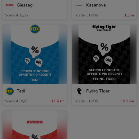
Giessegi
Kasanova
Scade il 31/12
Scade il 19/05
311 m
Tedi
Flying Tiger
Scade il 19/05
11.6 km
Scade il 19/05
19.9 km