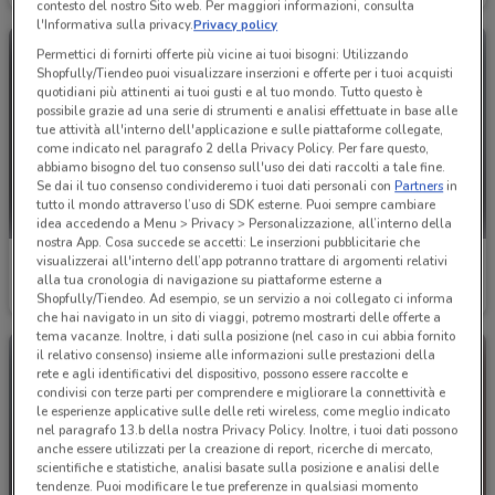
contesto del nostro Sito web. Per maggiori informazioni, consulta
l'Informativa sulla privacy.
Privacy policy
Permettici di fornirti offerte più vicine ai tuoi bisogni: Utilizzando
Shopfully/Tiendeo puoi visualizzare inserzioni e offerte per i tuoi acquisti
quotidiani più attinenti ai tuoi gusti e al tuo mondo. Tutto questo è
possibile grazie ad una serie di strumenti e analisi effettuate in base alle
tue attività all'interno dell'applicazione e sulle piattaforme collegate,
come indicato nel paragrafo 2 della Privacy Policy. Per fare questo,
abbiamo bisogno del tuo consenso sull'uso dei dati raccolti a tale fine.
Se dai il tuo consenso condivideremo i tuoi dati personali con
Partners
in
tutto il mondo attraverso l’uso di SDK esterne. Puoi sempre cambiare
idea accedendo a Menu > Privacy > Personalizzazione, all’interno della
nostra App. Cosa succede se accetti: Le inserzioni pubblicitarie che
visualizzerai all'interno dell’app potranno trattare di argomenti relativi
Emu
Barazza
alla tua cronologia di navigazione su piattaforme esterne a
Shopfully/Tiendeo. Ad esempio, se un servizio a noi collegato ci informa
Scade il 31/12
3.1 km
Scade il 31/12
6.6 km
che hai navigato in un sito di viaggi, potremo mostrarti delle offerte a
tema vacanze. Inoltre, i dati sulla posizione (nel caso in cui abbia fornito
il relativo consenso) insieme alle informazioni sulle prestazioni della
rete e agli identificativi del dispositivo, possono essere raccolte e
condivisi con terze parti per comprendere e migliorare la connettività e
le esperienze applicative sulle delle reti wireless, come meglio indicato
nel paragrafo 13.b della nostra Privacy Policy. Inoltre, i tuoi dati possono
anche essere utilizzati per la creazione di report, ricerche di mercato,
scientifiche e statistiche, analisi basate sulla posizione e analisi delle
tendenze. Puoi modificare le tue preferenze in qualsiasi momento