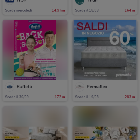
JYSK
Thun
Scade mercoledì
14.9 km
Scade il 18/08
164 m
Buffetti
Permaflex
Scade il 30/09
172 m
Scade il 19/08
283 m