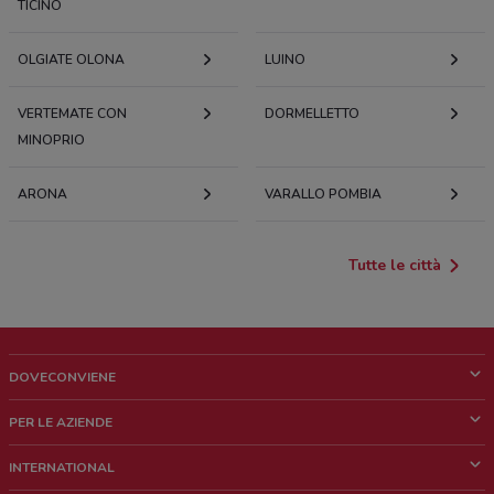
TICINO
OLGIATE OLONA
LUINO
VERTEMATE CON
DORMELLETTO
MINOPRIO
ARONA
VARALLO POMBIA
Tutte le città
DOVECONVIENE
Cos'è DoveConviene
PER LE AZIENDE
Chi siamo
Cosa facciamo
INTERNATIONAL
News e media
Richieste commerciali e marketing