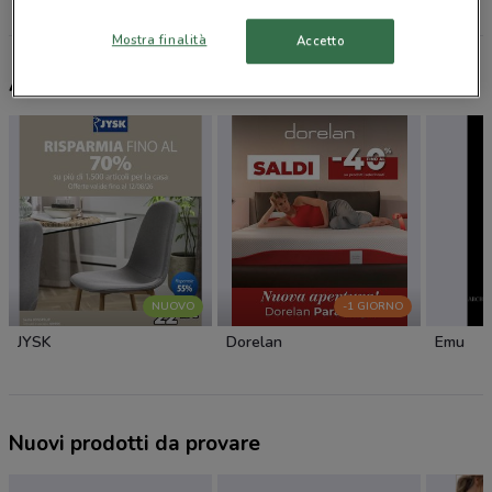
Tutti i negozi Veneta Cucine
Mostra finalità
Accetto
Altri volantini nelle vicinanze
NUOVO
-1 GIORNO
JYSK
Dorelan
Emu
Nuovi prodotti da provare