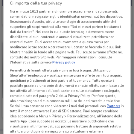
Ci importa della tua privacy
Noi e i nostri
1012
partner archiviamo e accediamo ai dati personali,
Veneta Cucine
come i dati di navigazione gli o identificatori univoci, sul tuo dispositivo.
Selezionando Accetto, abiliti le tecnologie di tracciamento affinché
Scade il 31/12
419 m
supportino gli scopi mostrati alla voce "Noi e i nostri partner trattiamo i
dati da fornire". Nel caso in cui queste tecnologie dovessero essere
disabilitate, alcuni contenuti e annunci visualizzati potrebbero non
essere rilevanti. Puoi accedere nuovamente a questo menu per
modificare le tue scelte o per revocare il consenso facendo clic sul link
Mostra finalità in fondo alla pagina web. Tali scelte avranno effetto nel
contesto del nostro Sito web. Per maggiori informazioni, consulta
l'Informativa sulla privacy.
Privacy policy
Permettici di fornirti offerte più vicine ai tuoi bisogni: Utilizzando
Shopfully/Tiendeo puoi visualizzare inserzioni e offerte per i tuoi acquisti
quotidiani più attinenti ai tuoi gusti e al tuo mondo. Tutto questo è
possibile grazie ad una serie di strumenti e analisi effettuate in base alle
tue attività all'interno dell'applicazione e sulle piattaforme collegate,
come indicato nel paragrafo 2 della Privacy Policy. Per fare questo,
abbiamo bisogno del tuo consenso sull'uso dei dati raccolti a tale fine.
Veneta Cucine
Se dai il tuo consenso condivideremo i tuoi dati personali con
Partners
in
tutto il mondo attraverso l’uso di SDK esterne. Puoi sempre cambiare
Scade il 31/12
419 m
idea accedendo a Menu > Privacy > Personalizzazione, all’interno della
nostra App. Cosa succede se accetti: Le inserzioni pubblicitarie che
visualizzerai all'interno dell’app potranno trattare di argomenti relativi
alla tua cronologia di navigazione su piattaforme esterne a