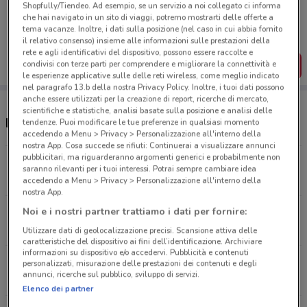
Porta DoveConviene sempre con te!
Shopfully/Tiendeo. Ad esempio, se un servizio a noi collegato ci informa
che hai navigato in un sito di viaggi, potremo mostrarti delle offerte a
Puoi trovare le migliori offerte dei negozi vicino a te,
salvarle e creare la tua lista del risparmio, comodamente
tema vacanze. Inoltre, i dati sulla posizione (nel caso in cui abbia fornito
dal tuo cellulare.
il relativo consenso) insieme alle informazioni sulle prestazioni della
rete e agli identificativi del dispositivo, possono essere raccolte e
SCARICA L’APP
condivisi con terze parti per comprendere e migliorare la connettività e
le esperienze applicative sulle delle reti wireless, come meglio indicato
nel paragrafo 13.b della nostra Privacy Policy. Inoltre, i tuoi dati possono
anche essere utilizzati per la creazione di report, ricerche di mercato,
scientifiche e statistiche, analisi basate sulla posizione e analisi delle
Negozi Veneta Cucine a Varese
tendenze. Puoi modificare le tue preferenze in qualsiasi momento
accedendo a Menu > Privacy > Personalizzazione all'interno della
nostra App. Cosa succede se rifiuti: Continuerai a visualizzare annunci
pubblicitari, ma riguarderanno argomenti generici e probabilmente non
VIA CAVOUR, 44 Varese
saranno rilevanti per i tuoi interessi. Potrai sempre cambiare idea
419 m
accedendo a Menu > Privacy > Personalizzazione all'interno della
nostra App.
Noi e i nostri partner trattiamo i dati per fornire:
Via Paolo Campi, 2 Gallarate
18.9 km
Utilizzare dati di geolocalizzazione precisi. Scansione attiva delle
caratteristiche del dispositivo ai fini dell’identificazione. Archiviare
informazioni su dispositivo e/o accedervi. Pubblicità e contenuti
Via Parma Saronno
personalizzati, misurazione delle prestazioni dei contenuti e degli
annunci, ricerche sul pubblico, sviluppo di servizi.
26.8 km
Elenco dei partner