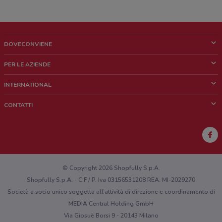
DOVECONVIENE
Cos'è DoveConviene
PER LE AZIENDE
Chi siamo
Cosa facciamo
INTERNATIONAL
News e media
Richieste commerciali e marketing
Brazil
CONTATTI
Lavora con noi
Mexico
Segnalazione punto vendita
France
Segnalazione Volantino
Australia
Hai un malfunzionamento sul web o sull'app?
New Zealand
© Copyright 2026 Shopfully S.p.A.
Shopfully S.p.A. - C.F / P. Iva 03156531208 REA: MI-2029270
Società a socio unico soggetta all’attività di direzione e coordinamento di
MEDIA Central Holding GmbH
Via Giosuè Borsi 9 - 20143 Milano