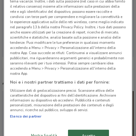
tema vacanze. Inoltre, i dati sulla posizione (nel caso in cui abbia fornito
il relativo consenso) insieme alle informazioni sulle prestazioni della
rete e agli identificativi del dispositivo, possono essere raccolte e
condivisi con terze parti per comprendere e migliorare la connettività e
le esperienze applicative sulle delle reti wireless, come meglio indicato
nel paragrafo 13.b della nostra Privacy Policy. Inoltre, i tuoi dati possono
anche essere utilizzati per la creazione di report, ricerche di mercato,
scientifiche e statistiche, analisi basate sulla posizione e analisi delle
Non ci sono negozi nelle vicinanze
tendenze. Puoi modificare le tue preferenze in qualsiasi momento
accedendo a Menu > Privacy > Personalizzazione all'interno della
nostra App. Cosa succede se rifiuti: Continuerai a visualizzare annunci
pubblicitari, ma riguarderanno argomenti generici e probabilmente non
saranno rilevanti per i tuoi interessi. Potrai sempre cambiare idea
accedendo a Menu > Privacy > Personalizzazione all'interno della
nostra App.
Altri volantini nelle vicinanze
Noi e i nostri partner trattiamo i dati per fornire:
Utilizzare dati di geolocalizzazione precisi. Scansione attiva delle
caratteristiche del dispositivo ai fini dell’identificazione. Archiviare
informazioni su dispositivo e/o accedervi. Pubblicità e contenuti
personalizzati, misurazione delle prestazioni dei contenuti e degli
annunci, ricerche sul pubblico, sviluppo di servizi.
Elenco dei partner
Mostra finalità
Accetto