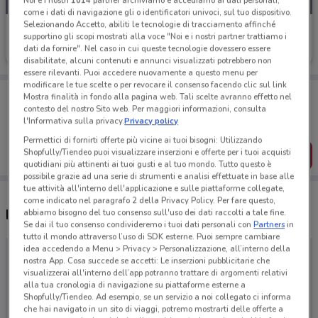
Noi e i nostri
1014
partner archiviamo e accediamo ai dati personali,
come i dati di navigazione gli o identificatori univoci, sul tuo dispositivo.
Selezionando Accetto, abiliti le tecnologie di tracciamento affinché
Alf Italia
supportino gli scopi mostrati alla voce "Noi e i nostri partner trattiamo i
dati da fornire". Nel caso in cui queste tecnologie dovessero essere
Scade il 31/12
disabilitate, alcuni contenuti e annunci visualizzati potrebbero non
essere rilevanti. Puoi accedere nuovamente a questo menu per
modificare le tue scelte o per revocare il consenso facendo clic sul link
Porta DoveConviene sempre con te!
Mostra finalità in fondo alla pagina web. Tali scelte avranno effetto nel
Puoi trovare le migliori offerte dei negozi vicino a te,
contesto del nostro Sito web. Per maggiori informazioni, consulta
salvarle e creare la tua lista del risparmio, comodamente
l'Informativa sulla privacy.
Privacy policy
dal tuo cellulare.
Permettici di fornirti offerte più vicine ai tuoi bisogni: Utilizzando
Shopfully/Tiendeo puoi visualizzare inserzioni e offerte per i tuoi acquisti
SCARICA L’APP
quotidiani più attinenti ai tuoi gusti e al tuo mondo. Tutto questo è
possibile grazie ad una serie di strumenti e analisi effettuate in base alle
tue attività all'interno dell'applicazione e sulle piattaforme collegate,
come indicato nel paragrafo 2 della Privacy Policy. Per fare questo,
Negozi Alf Italia a Varese
abbiamo bisogno del tuo consenso sull'uso dei dati raccolti a tale fine.
Se dai il tuo consenso condivideremo i tuoi dati personali con
Partners
in
tutto il mondo attraverso l’uso di SDK esterne. Puoi sempre cambiare
idea accedendo a Menu > Privacy > Personalizzazione, all’interno della
nostra App. Cosa succede se accetti: Le inserzioni pubblicitarie che
visualizzerai all'interno dell’app potranno trattare di argomenti relativi
alla tua cronologia di navigazione su piattaforme esterne a
Shopfully/Tiendeo. Ad esempio, se un servizio a noi collegato ci informa
che hai navigato in un sito di viaggi, potremo mostrarti delle offerte a