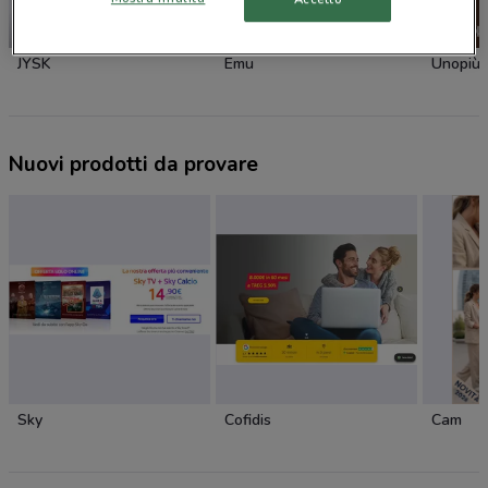
-3 GIORNI
JYSK
Emu
Unopiù
Nuovi prodotti da provare
Sky
Cofidis
Cam