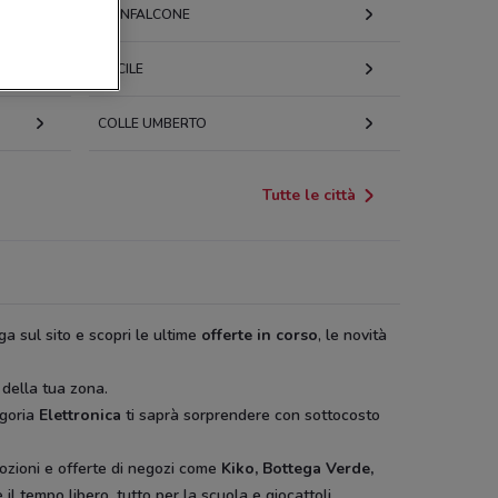
MONFALCONE
SACILE
COLLE UMBERTO
Tutte le città
ga sul sito e scopri le ultime
offerte in corso
, le novità
 della tua zona.
egoria
Elettronica
ti saprà sorprendere con sottocosto
ozioni e offerte di negozi come
Kiko, Bottega Verde,
il tempo libero, tutto per la scuola e giocattoli.