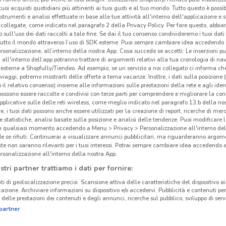
i tuoi acquisti quotidiani più attinenti ai tuoi gusti e al tuo mondo. Tutto questo è possi
O
-1 GIORNO
 strumenti e analisi effettuate in base alle tue attività all'interno dell'applicazione e 
collegate, come indicato nel paragrafo 2 della Privacy Policy. Per fare questo, abbi
McDonald's
Ferrarelle
 sull'uso dei dati raccolti a tale fine. Se dai il tuo consenso condivideremo i tuoi dati
tutto il mondo attraverso l’uso di SDK esterne. Puoi sempre cambiare idea accedend
km
Scade domani
1.1 km
Scade il 16/08
543 m
S
rsonalizzazione, all’interno della nostra App. Cosa succede se accetti: Le inserzioni pu
i all'interno dell’app potranno trattare di argomenti relativi alla tua cronologia di na
esterne a Shopfully/Tiendeo. Ad esempio, se un servizio a noi collegato ci informa ch
i viaggi, potremo mostrarti delle offerte a tema vacanze. Inoltre, i dati sulla posizione 
o il relativo consenso) insieme alle informazioni sulle prestazioni della rete e agli ident
 possono essere raccolte e condivisi con terze parti per comprendere e migliorare la conn
pplicative sulle delle reti wireless, come meglio indicato nel paragrafo 13.b della no
re, i tuoi dati possono anche essere utilizzati per la creazione di report, ricerche di mer
 e statistiche, analisi basate sulla posizione e analisi delle tendenze. Puoi modificare l
in qualsiasi momento accedendo a Menu > Privacy > Personalizzazione all'interno del
 se rifiuti: Continuerai a visualizzare annunci pubblicitari, ma riguarderanno argome
te non saranno rilevanti per i tuoi interessi. Potrai sempre cambiare idea accedendo
rsonalizzazione all'interno della nostra App.
stri partner trattiamo i dati per fornire:
ti di geolocalizzazione precisi. Scansione attiva delle caratteristiche del dispositivo ai 
icazione. Archiviare informazioni su dispositivo e/o accedervi. Pubblicità e contenuti per
delle prestazioni dei contenuti e degli annunci, ricerche sul pubblico, sviluppo di servi
ACCO
PAGNACCO
partner