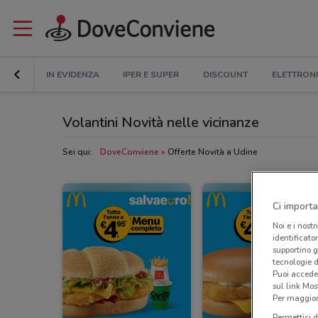
IN EVIDENZA
IPER E SUPER
DISCOUNT
ELETTRON
Volantini Novità nelle vicinanze
Sei qui:
DoveConviene
Offerte Novità a Udine
Ci importa
Noi e i nostr
identificato
supportino g
tecnologie d
Puoi accede
sul link Mos
Per maggiori
Permettici d