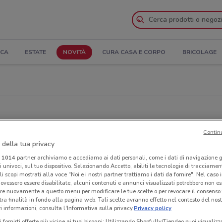
ICA
ESTATE
NOVITÀ
CURA CASA E CORPO
BRICOLAGE
Contin
 della tua privacy
i
1014
partner archiviamo e accediamo ai dati personali, come i dati di navigazione g
ri univoci, sul tuo dispositivo. Selezionando Accetto, abiliti le tecnologie di tracciame
li scopi mostrati alla voce "Noi e i nostri partner trattiamo i dati da fornire". Nel caso 
ovessero essere disabilitate, alcuni contenuti e annunci visualizzati potrebbero non ess
re nuovamente a questo menu per modificare le tue scelte o per revocare il consenso
tra finalità in fondo alla pagina web. Tali scelte avranno effetto nel contesto del nost
 informazioni, consulta l'Informativa sulla privacy.
Privacy policy
i fornirti offerte più vicine ai tuoi bisogni: Utilizzando Shopfully/Tiendeo puoi visualizz