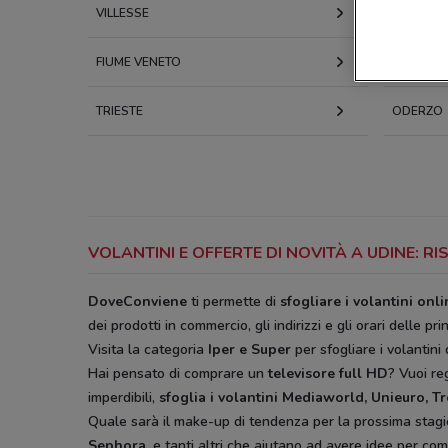
VILLESSE
GORIZIA
FIUME VENETO
PORTOG
TRIESTE
ODERZO
VOLANTINI E OFFERTE DI NOVITÀ A UDINE: 
DoveConviene
ti permette di
sfogliare i volantini onl
dei prodotti in commercio, gli indirizzi e gli orari delle pri
Visita la categoria
Iper e Super
per sfogliare i volantini 
Hai pensato di comprare un
televisore full HD
? Vuoi r
imperdibili,
sfoglia i volantini
Mediaworld, Unieuro, T
Quale sarà il make-up di tendenza per la prossima stag
Sephora,
e tanti altri che aiutano ad avere idee
per comp