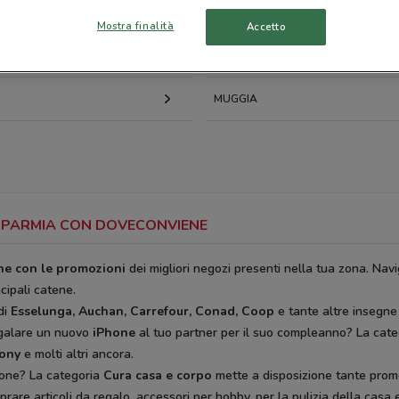
RONCHI DEI LEGIONARI
Mostra finalità
Accetto
RUARO
PORDENONE
MUGGIA
RISPARMIA CON DOVECONVIENE
ine con le promozioni
dei migliori negozi presenti nella tua zona. Navi
ncipali catene.
di
Esselunga, Auchan, Carrefour, Conad, Coop
e tante altre insegne
egalare un nuovo
iPhone
al tuo partner per il suo compleanno? La cat
rony
e molti altri ancora.
ione? La categoria
Cura casa e corpo
mette a disposizione tante prom
rare articoli da regalo, accessori per hobby, per la pulizia della casa e 