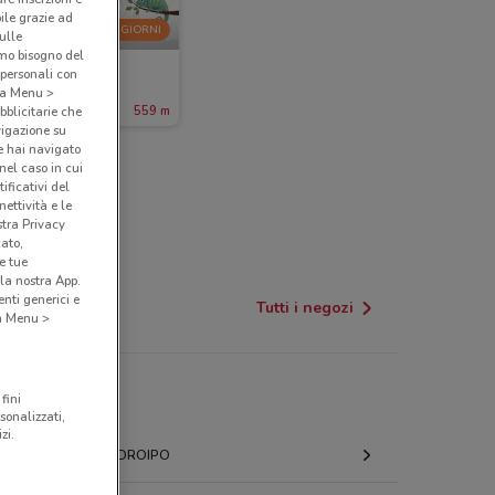
bile grazie ad
-5 GIORNI
sulle
amo bisogno del
Foxy
 personali con
o a Menu >
cade giovedì
559 m
bblicitarie che
vigazione su
e hai navigato
(nel caso in cui
ificativi del
ettività e le
stra Privacy
cato,
e tue
la nostra App.
nti generici e
Tutti i negozi
 a Menu >
fini
sonalizzati,
zi.
CODROIPO