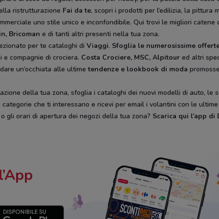
ella ristrutturazione
Fai da te
, scopri i prodotti per l’edilizia, la pitt
mmerciale uno stile unico e inconfondibile. Qui trovi le migliori catene 
in, Bricoman
e di tanti altri presenti nella tua zona.
ezionato per te cataloghi di
Viaggi
.
Sfoglia le numerosissime offerte
ici e compagnie di crociera.
Costa Crociere, MSC, Alpitour
ed altri spec
 dare un’occhiata alle ultime
tendenze e lookbook di moda
promoss
zione della tua zona, sfoglia i cataloghi dei nuovi modelli di auto, le 
categorie che ti interessano e ricevi per email i volantini con le ultim
, o gli orari di apertura dei negozi della tua zona?
Scarica qui l’app d
l’App