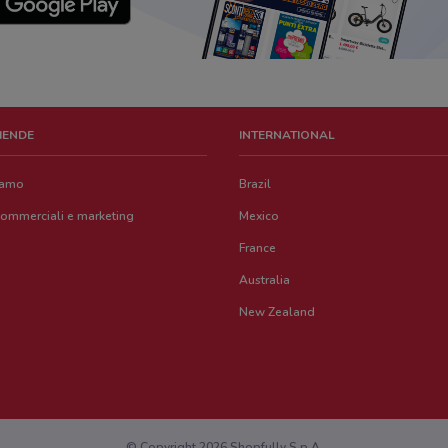
ZIENDE
INTERNATIONAL
iamo
Brazil
commerciali e marketing
Mexico
France
Australia
New Zealand
© Copyright 2026 Shopfully S.p.A.