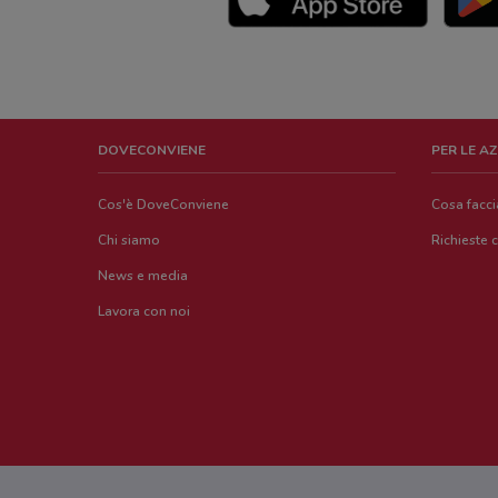
DOVECONVIENE
PER LE A
Cos'è DoveConviene
Cosa facc
Chi siamo
Richieste 
News e media
Lavora con noi