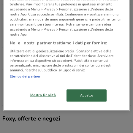
tendenze. Puoi modificare le tue preferenze in qualsiasi momento
accedendo a Menu > Privacy > Personalizzazione all'interno della
Via Gio Batta Bassi, 12 Udine
nostra App. Cosa succede se rifiuti: Continuerai a visualizzare annunci
559 m
APERTO
pubblicitari, ma riguarderanno argomenti generici e probabilmente non
saranno rilevanti per i tuoi interessi. Potrai sempre cambiare idea
accedendo a Menu > Privacy > Personalizzazione all'interno della
Via Vittorio Veneto, 37 Udine
nostra App.
648 m
APERTO
Noi e i nostri partner trattiamo i dati per fornire:
Utilizzare dati di geolocalizzazione precisi. Scansione attiva delle
Via Vittorio Veneto, 48 Udine
caratteristiche del dispositivo ai fini dell’identificazione. Archiviare
informazioni su dispositivo e/o accedervi. Pubblicità e contenuti
726 m
APERTO
personalizzati, misurazione delle prestazioni dei contenuti e degli
annunci, ricerche sul pubblico, sviluppo di servizi.
Piazzale Rita Levi Montalcini Udine
Elenco dei partner
1.1 km
APERTO
Mostra finalità
Accetto
Tutti i negozi Foxy
Foxy, offerte e negozi