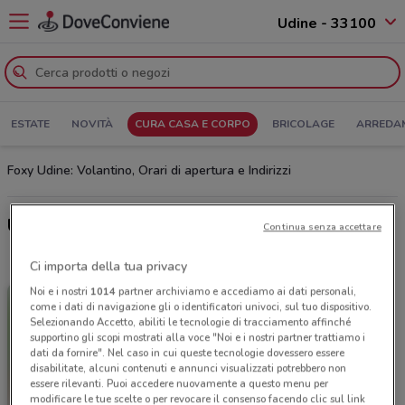
Udine - 33100
ESTATE
NOVITÀ
CURA CASA E CORPO
BRICOLAGE
ARREDA
Foxy Udine: Volantino, Orari di apertura e Indirizzi
Ultime offerte del volantino Foxy
Continua senza accettare
Ci importa della tua privacy
Noi e i nostri
1014
partner archiviamo e accediamo ai dati personali,
come i dati di navigazione gli o identificatori univoci, sul tuo dispositivo.
Selezionando Accetto, abiliti le tecnologie di tracciamento affinché
supportino gli scopi mostrati alla voce "Noi e i nostri partner trattiamo i
dati da fornire". Nel caso in cui queste tecnologie dovessero essere
disabilitate, alcuni contenuti e annunci visualizzati potrebbero non
essere rilevanti. Puoi accedere nuovamente a questo menu per
modificare le tue scelte o per revocare il consenso facendo clic sul link