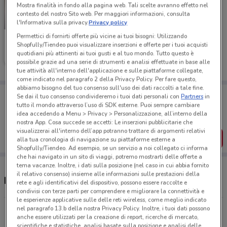
Mostra finalità in fondo alla pagina web. Tali scelte avranno effetto nel
contesto del nostro Sito web. Per maggiori informazioni, consulta
-5 GIORNI
l'Informativa sulla privacy.
Privacy policy
Permettici di fornirti offerte più vicine ai tuoi bisogni: Utilizzando
Foxy
Shopfully/Tiendeo puoi visualizzare inserzioni e offerte per i tuoi acquisti
quotidiani più attinenti ai tuoi gusti e al tuo mondo. Tutto questo è
Scade giovedì
559 m
possibile grazie ad una serie di strumenti e analisi effettuate in base alle
tue attività all'interno dell'applicazione e sulle piattaforme collegate,
come indicato nel paragrafo 2 della Privacy Policy. Per fare questo,
abbiamo bisogno del tuo consenso sull'uso dei dati raccolti a tale fine.
Porta DoveConviene sempre con te!
Se dai il tuo consenso condivideremo i tuoi dati personali con
Partners
in
Puoi trovare le migliori offerte dei negozi vicino a te,
tutto il mondo attraverso l’uso di SDK esterne. Puoi sempre cambiare
salvarle e creare la tua lista del risparmio, comodamente
idea accedendo a Menu > Privacy > Personalizzazione, all’interno della
dal tuo cellulare.
nostra App. Cosa succede se accetti: Le inserzioni pubblicitarie che
visualizzerai all'interno dell’app potranno trattare di argomenti relativi
SCARICA L’APP
alla tua cronologia di navigazione su piattaforme esterne a
Shopfully/Tiendeo. Ad esempio, se un servizio a noi collegato ci informa
che hai navigato in un sito di viaggi, potremo mostrarti delle offerte a
tema vacanze. Inoltre, i dati sulla posizione (nel caso in cui abbia fornito
il relativo consenso) insieme alle informazioni sulle prestazioni della
Negozi Foxy a Udine
rete e agli identificativi del dispositivo, possono essere raccolte e
condivisi con terze parti per comprendere e migliorare la connettività e
le esperienze applicative sulle delle reti wireless, come meglio indicato
nel paragrafo 13.b della nostra Privacy Policy. Inoltre, i tuoi dati possono
Via Canciani, 1 Udine
anche essere utilizzati per la creazione di report, ricerche di mercato,
300 m
APERTO
scientifiche e statistiche, analisi basate sulla posizione e analisi delle