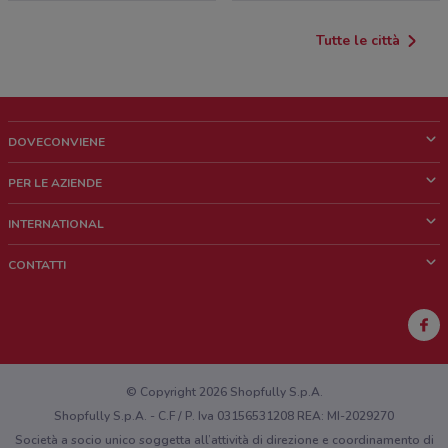
Tutte le città
DOVECONVIENE
Cos'è DoveConviene
PER LE AZIENDE
Chi siamo
Cosa facciamo
INTERNATIONAL
News e media
Richieste commerciali e marketing
Brazil
CONTATTI
Lavora con noi
Mexico
Segnalazione punto vendita
France
Segnalazione Volantino
Australia
Hai un malfunzionamento sul web o sull'app?
New Zealand
© Copyright 2026 Shopfully S.p.A.
Shopfully S.p.A. - C.F / P. Iva 03156531208 REA: MI-2029270
Società a socio unico soggetta all’attività di direzione e coordinamento di