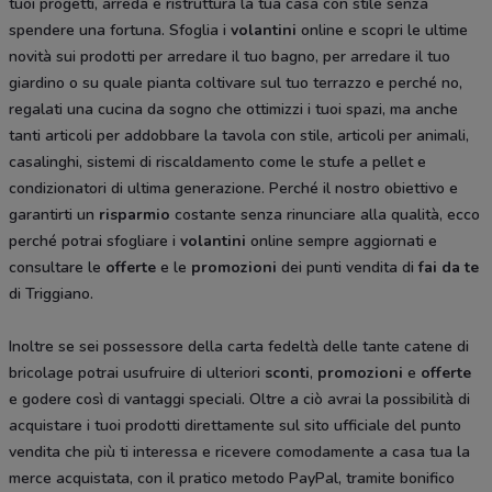
tuoi progetti, arreda e ristruttura la tua casa con stile senza
spendere una fortuna. Sfoglia i
volantini
online e scopri le ultime
novità sui prodotti per arredare il tuo bagno, per arredare il tuo
giardino o su quale pianta coltivare sul tuo terrazzo e perché no,
regalati una cucina da sogno che ottimizzi i tuoi spazi, ma anche
tanti articoli per addobbare la tavola con stile, articoli per animali,
casalinghi, sistemi di riscaldamento come le stufe a pellet e
condizionatori di ultima generazione. Perché il nostro obiettivo e
garantirti un
risparmio
costante senza rinunciare alla qualità, ecco
perché potrai sfogliare i
volantini
online sempre aggiornati e
consultare le
offerte
e le
promozioni
dei punti vendita di
fai da te
di Triggiano.
Inoltre se sei possessore della carta fedeltà delle tante catene di
bricolage potrai usufruire di ulteriori
sconti
,
promozioni
e
offerte
e godere così di vantaggi speciali. Oltre a ciò avrai la possibilità di
acquistare i tuoi prodotti direttamente sul sito ufficiale del punto
vendita che più ti interessa e ricevere comodamente a casa tua la
merce acquistata, con il pratico metodo PayPal, tramite bonifico