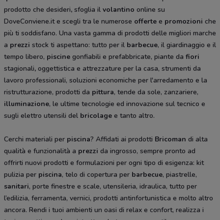
prodotto che desideri
,
sfoglia il
volantino
online su
DoveConviene.it e scegli tra le numerose
offerte
e
promozioni
che
più ti soddisfano. Una vasta gamma di prodotti delle migliori marche
a
prezzi
stock ti aspettano: tutto per il
barbecue
, il giardinaggio e il
tempo libero,
piscine
gonfiabili e prefabbricate, piante da
fiori
stagionali
,
oggettistica e attrezzature per la casa, strumenti da
lavoro professionali, soluzioni economiche per l'arredamento e la
ristrutturazione, prodotti da
pittura
, tende da sole, zanzariere,
illuminazione
, le ultime tecnologie ed innovazione sul tecnico e
sugli elettro utensili del
bricolage
e tanto altro.
Cerchi materiali per
piscina
? Affidati ai prodotti
Bricoman
di alta
qualità e funzionalità a
prezzi
da ingrosso, sempre pronto ad
offrirti nuovi prodotti e formulazioni per ogni tipo di esigenza: kit
pulizia per
piscina
, telo di copertura per
barbecue
, piastrelle,
sanitari
, porte finestre e scale, utensileria, idraulica, tutto per
l’edilizia, ferramenta, vernici, prodotti antinfortunistica e molto altro
ancora. Rendi i tuoi ambienti un oasi di relax e confort, realizza i