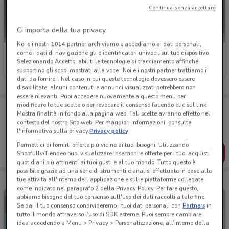
Continua senza accettare
Ci importa della tua privacy
Noi e i nostri
1014
partner archiviamo e accediamo ai dati personali,
come i dati di navigazione gli o identificatori univoci, sul tuo dispositivo.
Einhell
Fiamma
Selezionando Accetto, abiliti le tecnologie di tracciamento affinché
supportino gli scopi mostrati alla voce "Noi e i nostri partner trattiamo i
Scade il 31/12
1.1 km
Scade il 31/12
4.3 km
dati da fornire". Nel caso in cui queste tecnologie dovessero essere
disabilitate, alcuni contenuti e annunci visualizzati potrebbero non
essere rilevanti. Puoi accedere nuovamente a questo menu per
modificare le tue scelte o per revocare il consenso facendo clic sul link
Porta DoveConviene sempre con te!
Mostra finalità in fondo alla pagina web. Tali scelte avranno effetto nel
Puoi trovare le migliori offerte dei negozi vicino a te,
contesto del nostro Sito web. Per maggiori informazioni, consulta
salvarle e creare la tua lista del risparmio, comodamente
l'Informativa sulla privacy.
Privacy policy
dal tuo cellulare.
Permettici di fornirti offerte più vicine ai tuoi bisogni: Utilizzando
SCARICA L’APP
Shopfully/Tiendeo puoi visualizzare inserzioni e offerte per i tuoi acquisti
quotidiani più attinenti ai tuoi gusti e al tuo mondo. Tutto questo è
possibile grazie ad una serie di strumenti e analisi effettuate in base alle
tue attività all'interno dell'applicazione e sulle piattaforme collegate,
come indicato nel paragrafo 2 della Privacy Policy. Per fare questo,
abbiamo bisogno del tuo consenso sull'uso dei dati raccolti a tale fine.
Se dai il tuo consenso condivideremo i tuoi dati personali con
Partners
in
tutto il mondo attraverso l’uso di SDK esterne. Puoi sempre cambiare
idea accedendo a Menu > Privacy > Personalizzazione, all’interno della