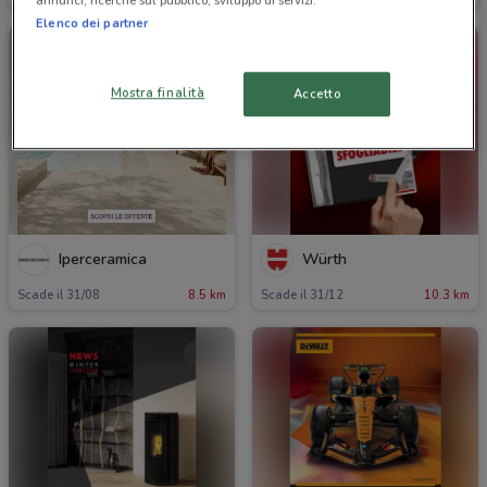
annunci, ricerche sul pubblico, sviluppo di servizi.
Elenco dei partner
Mostra finalità
Accetto
Iperceramica
Würth
Scade il 31/08
8.5 km
Scade il 31/12
10.3 km