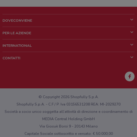
DOVECONVIENE
Cos'è DoveConviene
PER LE AZIENDE
Chi siamo
Cosa facciamo
INTERNATIONAL
News e media
Richieste commerciali e marketing
Brazil
CONTATTI
Lavora con noi
Mexico
Segnalazione punto vendita
France
Segnalazione Volantino
Australia
Hai un malfunzionamento sul web o sull'app?
New Zealand
© Copyright 2026 Shopfully S.p.A.
Shopfully S.p.A. - C.F / P. Iva 03156531208 REA: MI-2029270
Società a socio unico soggetta all’attività di direzione e coordinamento di
MEDIA Central Holding GmbH
Via Giosuè Borsi 9 - 20143 Milano
Capitale Sociale sottoscritto e versato: € 50.000,00