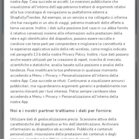
nostra App. Cosa succede se accetti: Le inserzioni pubblicitarie che
visualizzerai all'interno dell’app potranno trattare di argomenti relativi
alla tua cronologia di navigazione su piattaforme esterne a
Shopfully/Tiendeo. Ad esempio, se un servizio a noi collegato ci informa
che hai navigato in un sito di viaggi, potremo mostrarti delle offerte a
tema vacanze. Inoltre, i dati sulla posizione (nel caso in cui abbia fornito
il relativo consenso) insieme alle informazioni sulle prestazioni della
rete e agli identificativi del dispositivo, possono essere raccolte e
Fervi
Fervi
condivisi con terze parti per comprendere e migliorare la connettività e
le esperienze applicative sulle delle reti wireless, come meglio indicato
Scade il 31/12
4.7 km
Scade il 31/12
4.7 km
nel paragrafo 13.b della nostra Privacy Policy. Inoltre, i tuoi dati possono
anche essere utilizzati per la creazione di report, ricerche di mercato,
scientifiche e statistiche, analisi basate sulla posizione e analisi delle
tendenze. Puoi modificare le tue preferenze in qualsiasi momento
accedendo a Menu > Privacy > Personalizzazione all'interno della
nostra App. Cosa succede se rifiuti: Continuerai a visualizzare annunci
pubblicitari, ma riguarderanno argomenti generici e probabilmente non
saranno rilevanti per i tuoi interessi. Potrai sempre cambiare idea
accedendo a Menu > Privacy > Personalizzazione all'interno della
nostra App.
Noi e i nostri partner trattiamo i dati per fornire:
Utilizzare dati di geolocalizzazione precisi. Scansione attiva delle
caratteristiche del dispositivo ai fini dell’identificazione. Archiviare
Fervi
Echo
informazioni su dispositivo e/o accedervi. Pubblicità e contenuti
personalizzati, misurazione delle prestazioni dei contenuti e degli
Scade il 31/12
4.7 km
Scade il 31/12
6.4 km