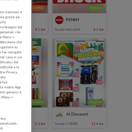
-4 GIORNI
NUOVO
are inserzioni e
bile grazie ad
PENNY
PENNY
sulle
amo bisogno del
cade mercoledì
4.1 km
Scade mercoledì
4.1 km
 personali con
o a Menu >
bblicitarie che
vigazione su
e hai navigato
(nel caso in cui
ificativi del
ettività e le
stra Privacy
cato,
e tue
la nostra App.
nti generici e
 a Menu >
NUOVO
NUOVO
PrimoPrezzo
Al Discount
fini
sonalizzati,
ade il 16/08
5.2 km
Scade il 18/08
12.4 km
zi.