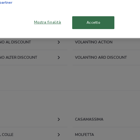
partner
Mostra finalità
Accetto
NO EUROSPIN
VOLANTINO PENNY
NO AL DISCOUNT
VOLANTINO ACTION
NO ALTER DISCOUNT
VOLANTINO ARD DISCOUNT
CASAMASSIMA
L COLLE
MOLFETTA