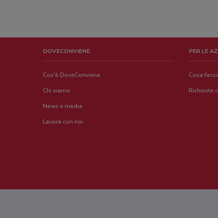
DOVECONVIENE
PER LE A
Cos'è DoveConviene
Cosa facc
Chi siamo
Richieste 
News e media
Lavora con noi