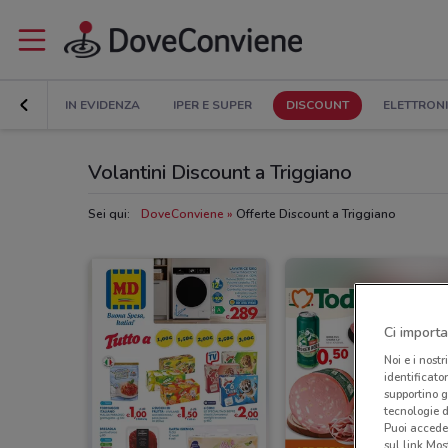
IN EVIDENZA
IPER E SUPER
DISCOUNT
ELETTRON
Volantini Discount a Triggiano
Sei qui:
DoveConviene
Offerte Discount a Triggiano
Ci importa
Noi e i nostr
identificato
supportino g
tecnologie d
Puoi accede
sul link Mos