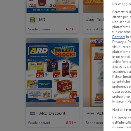
Per maggiori
-1 GIORNO
NUOV
Permettici d
offerte per 
MD
Todis
una serie di
piattaforme 
Scade domani
6.7 km
Scade il 16/08
9.7 
tuo consenso
Partners
in 
Privacy > Pe
visualizzera
piattaforme 
in un sito d
abbia fornit
dispositivo,
esperienze a
Policy. Inolt
scientifiche
preferenze 
Cosa succede
probabilmen
Privacy > Pe
-1 GIORNO
-3 GIORN
Noi e i no
ARD Discount
Action
Utilizzare da
dell’identif
Scade domani
8.3 km
Scade martedì
13 
misurazione 