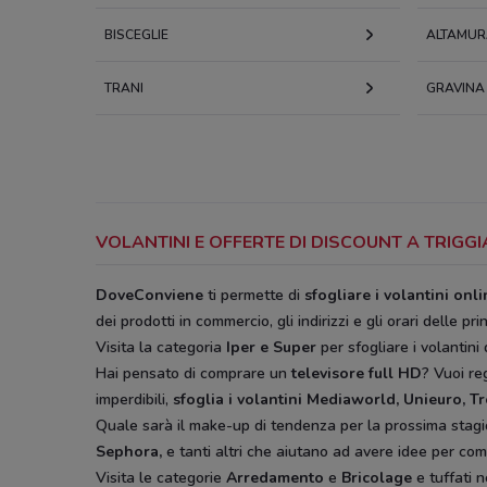
BISCEGLIE
ALTAMUR
TRANI
GRAVINA 
VOLANTINI E OFFERTE DI DISCOUNT A TRIG
DoveConviene
ti permette di
sfogliare i volantini onl
dei prodotti in commercio, gli indirizzi e gli orari delle pri
Visita la categoria
Iper e Super
per sfogliare i volantini 
Hai pensato di comprare un
televisore full HD
? Vuoi r
imperdibili,
sfoglia i volantini
Mediaworld, Unieuro, T
Quale sarà il make-up di tendenza per la prossima stag
Sephora,
e tanti altri che aiutano ad avere idee
per comp
Visita le categorie
Arredamento
e
Bricolage
e tuffati n