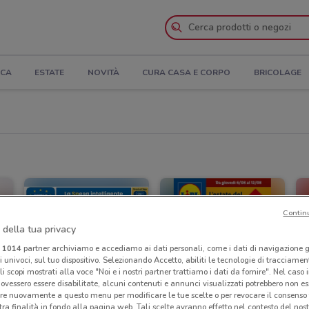
ICA
ESTATE
NOVITÀ
CURA CASA E CORPO
BRICOLAGE
Contin
 della tua privacy
i
1014
partner archiviamo e accediamo ai dati personali, come i dati di navigazione g
ri univoci, sul tuo dispositivo. Selezionando Accetto, abiliti le tecnologie di tracciame
li scopi mostrati alla voce "Noi e i nostri partner trattiamo i dati da fornire". Nel caso 
ovessero essere disabilitate, alcuni contenuti e annunci visualizzati potrebbero non ess
re nuovamente a questo menu per modificare le tue scelte o per revocare il consenso
tra finalità in fondo alla pagina web. Tali scelte avranno effetto nel contesto del nost