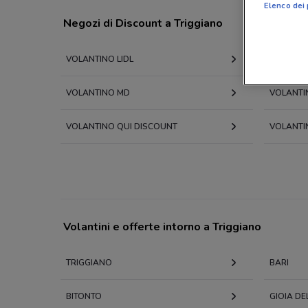
Elenco dei 
Negozi di Discount a Triggiano
VOLANTINO LIDL
VOLANTI
VOLANTINO MD
VOLANTI
VOLANTINO QUI DISCOUNT
VOLANTI
Volantini e offerte intorno a Triggiano
TRIGGIANO
BARI
BITONTO
GIOIA DE