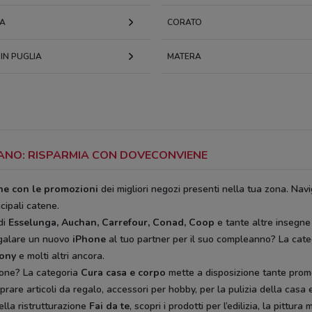
A
CORATO
IN PUGLIA
MATERA
GIANO: RISPARMIA CON DOVECONVIENE
ine con le promozioni
dei migliori negozi presenti nella tua zona. Navi
ncipali catene.
di
Esselunga, Auchan, Carrefour, Conad, Coop
e tante altre insegne
egalare un nuovo
iPhone
al tuo partner per il suo compleanno? La cat
rony
e molti altri ancora.
ione? La categoria
Cura casa e corpo
mette a disposizione tante prom
rare articoli da regalo, accessori per hobby, per la pulizia della casa e 
ella ristrutturazione
Fai da te
, scopri i prodotti per l’edilizia, la pitt