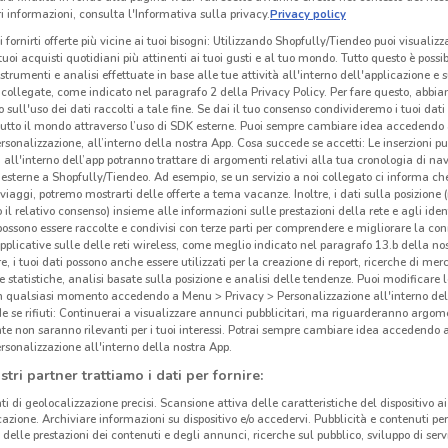
 informazioni, consulta l'Informativa sulla privacy.
Privacy policy
O
-1 GIORNO
NUOVO
i fornirti offerte più vicine ai tuoi bisogni: Utilizzando Shopfully/Tiendeo puoi visualizz
i tuoi acquisti quotidiani più attinenti ai tuoi gusti e al tuo mondo. Tutto questo è possi
Eurospin
Lidl
 strumenti e analisi effettuate in base alle tue attività all'interno dell'applicazione e 
collegate, come indicato nel paragrafo 2 della Privacy Policy. Per fare questo, abbi
km
Scade domani
1.6 km
Scade mercoledì
3.6 km
S
 sull'uso dei dati raccolti a tale fine. Se dai il tuo consenso condivideremo i tuoi dati
tutto il mondo attraverso l’uso di SDK esterne. Puoi sempre cambiare idea accedend
rsonalizzazione, all’interno della nostra App. Cosa succede se accetti: Le inserzioni pu
i all'interno dell’app potranno trattare di argomenti relativi alla tua cronologia di na
esterne a Shopfully/Tiendeo. Ad esempio, se un servizio a noi collegato ci informa ch
i viaggi, potremo mostrarti delle offerte a tema vacanze. Inoltre, i dati sulla posizione 
o il relativo consenso) insieme alle informazioni sulle prestazioni della rete e agli ident
 possono essere raccolte e condivisi con terze parti per comprendere e migliorare la conn
pplicative sulle delle reti wireless, come meglio indicato nel paragrafo 13.b della no
re, i tuoi dati possono anche essere utilizzati per la creazione di report, ricerche di mer
 e statistiche, analisi basate sulla posizione e analisi delle tendenze. Puoi modificare l
in qualsiasi momento accedendo a Menu > Privacy > Personalizzazione all'interno del
 se rifiuti: Continuerai a visualizzare annunci pubblicitari, ma riguarderanno argome
te non saranno rilevanti per i tuoi interessi. Potrai sempre cambiare idea accedendo
rsonalizzazione all'interno della nostra App.
I
NUOVO
NUOVO
stri partner trattiamo i dati per fornire:
PENNY
Alter Discount
ti di geolocalizzazione precisi. Scansione attiva delle caratteristiche del dispositivo ai 
icazione. Archiviare informazioni su dispositivo e/o accedervi. Pubblicità e contenuti per
km
Scade mercoledì
19.1 km
Scade il 19/08
2.3 km
Sc
delle prestazioni dei contenuti e degli annunci, ricerche sul pubblico, sviluppo di servi