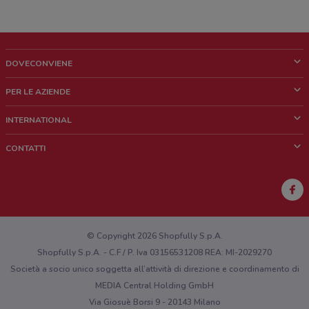
DOVECONVIENE
Cos'è DoveConviene
PER LE AZIENDE
Chi siamo
Cosa facciamo
INTERNATIONAL
News e media
Richieste commerciali e marketing
Brazil
CONTATTI
Lavora con noi
Mexico
Segnalazione punto vendita
France
Segnalazione Volantino
Australia
Hai un malfunzionamento sul web o sull'app?
New Zealand
© Copyright 2026 Shopfully S.p.A.
Shopfully S.p.A. - C.F / P. Iva 03156531208 REA: MI-2029270
Società a socio unico soggetta all’attività di direzione e coordinamento di
MEDIA Central Holding GmbH
Via Giosuè Borsi 9 - 20143 Milano