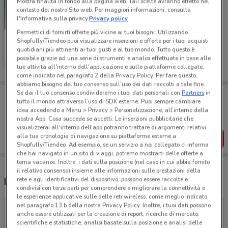
Mostra finalità in fondo alla pagina web. Tali scelte avranno effetto nel
contesto del nostro Sito web. Per maggiori informazioni, consulta
l'Informativa sulla privacy.
Privacy policy
Permettici di fornirti offerte più vicine ai tuoi bisogni: Utilizzando
Colvin
Shopfully/Tiendeo puoi visualizzare inserzioni e offerte per i tuoi acquisti
quotidiani più attinenti ai tuoi gusti e al tuo mondo. Tutto questo è
Scade il 19/05
possibile grazie ad una serie di strumenti e analisi effettuate in base alle
tue attività all'interno dell'applicazione e sulle piattaforme collegate,
come indicato nel paragrafo 2 della Privacy Policy. Per fare questo,
abbiamo bisogno del tuo consenso sull'uso dei dati raccolti a tale fine.
Se dai il tuo consenso condivideremo i tuoi dati personali con
Partners
in
Porta DoveConviene sempre con te!
tutto il mondo attraverso l’uso di SDK esterne. Puoi sempre cambiare
Puoi trovare le migliori offerte dei negozi vicino a te,
idea accedendo a Menu > Privacy > Personalizzazione, all’interno della
salvarle e creare la tua lista del risparmio, comodamente
nostra App. Cosa succede se accetti: Le inserzioni pubblicitarie che
dal tuo cellulare.
visualizzerai all'interno dell’app potranno trattare di argomenti relativi
alla tua cronologia di navigazione su piattaforme esterne a
SCARICA L’APP
Shopfully/Tiendeo. Ad esempio, se un servizio a noi collegato ci informa
che hai navigato in un sito di viaggi, potremo mostrarti delle offerte a
tema vacanze. Inoltre, i dati sulla posizione (nel caso in cui abbia fornito
il relativo consenso) insieme alle informazioni sulle prestazioni della
Negozi Colvin a Torino
rete e agli identificativi del dispositivo, possono essere raccolte e
condivisi con terze parti per comprendere e migliorare la connettività e
le esperienze applicative sulle delle reti wireless, come meglio indicato
nel paragrafo 13.b della nostra Privacy Policy. Inoltre, i tuoi dati possono
anche essere utilizzati per la creazione di report, ricerche di mercato,
scientifiche e statistiche, analisi basate sulla posizione e analisi delle