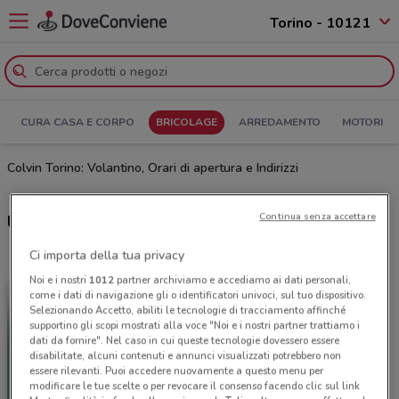
Torino - 10121
CURA CASA E CORPO
BRICOLAGE
ARREDAMENTO
MOTORI
Colvin Torino: Volantino, Orari di apertura e Indirizzi
Continua senza accettare
Ultime offerte del volantino Colvin
Ci importa della tua privacy
Noi e i nostri
1012
partner archiviamo e accediamo ai dati personali,
come i dati di navigazione gli o identificatori univoci, sul tuo dispositivo.
Selezionando Accetto, abiliti le tecnologie di tracciamento affinché
supportino gli scopi mostrati alla voce "Noi e i nostri partner trattiamo i
dati da fornire". Nel caso in cui queste tecnologie dovessero essere
disabilitate, alcuni contenuti e annunci visualizzati potrebbero non
essere rilevanti. Puoi accedere nuovamente a questo menu per
modificare le tue scelte o per revocare il consenso facendo clic sul link