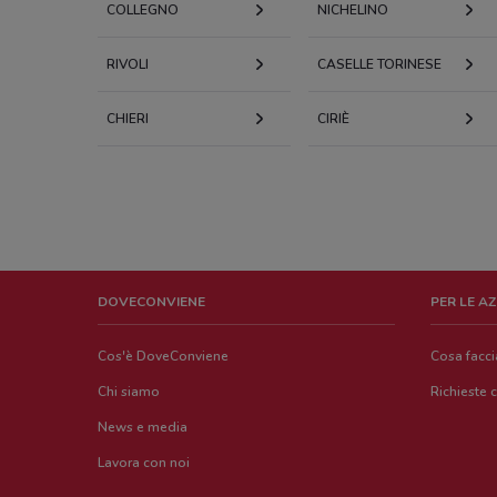
COLLEGNO
NICHELINO
RIVOLI
CASELLE TORINESE
CHIERI
CIRIÈ
DOVECONVIENE
PER LE A
Cos'è DoveConviene
Cosa facc
Chi siamo
Richieste 
News e media
Lavora con noi