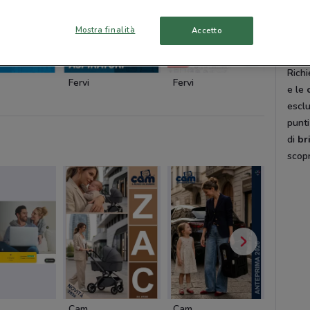
nego
perso
Mostra finalità
Accetto
Fidel
Richi
Fervi
Fervi
Würth
e le
esclu
punti
di
br
scopr
Cam
Cam
Pali