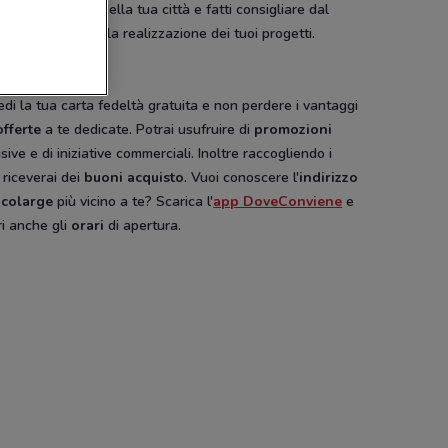
zio bricolarge
della tua città e fatti consigliare dal
nale esperto sulla realizzazione dei tuoi progetti.
ity card
NUOVO
edi la tua carta fedeltà gratuita e non perdere i vantaggi
Viridea
Echo
Fiamm
offerte
a te dedicate. Potrai usufruire di
promozioni
sive e di iniziative commerciali. Inoltre raccogliendo i
 riceverai dei
buoni acquisto
. Vuoi conoscere l'
indirizzo
icolarge
più vicino a te? Scarica l'
app DoveConviene
e
i anche gli
orari
di apertura.
NUOVO
Dacia
Disney
Hype