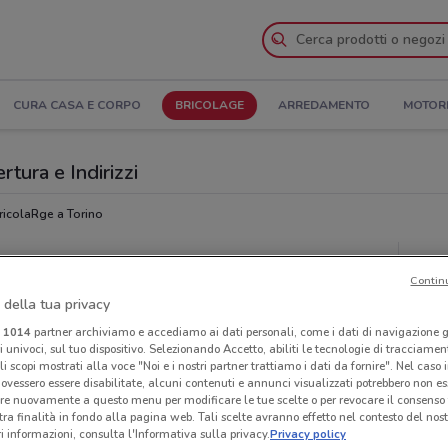
CURA CASA E CORPO
BRICOLAGE
ARREDAMENTO
MOTOR
rtura e Indirizzi
ricolaRge a Torino
Neg
Contin
 della tua privacy
i
1014
partner archiviamo e accediamo ai dati personali, come i dati di navigazione g
ri univoci, sul tuo dispositivo. Selezionando Accetto, abiliti le tecnologie di tracciame
li scopi mostrati alla voce "Noi e i nostri partner trattiamo i dati da fornire". Nel caso 
ovessero essere disabilitate, alcuni contenuti e annunci visualizzati potrebbero non ess
re nuovamente a questo menu per modificare le tue scelte o per revocare il consenso
tra finalità in fondo alla pagina web. Tali scelte avranno effetto nel contesto del nost
 informazioni, consulta l'Informativa sulla privacy.
Privacy policy