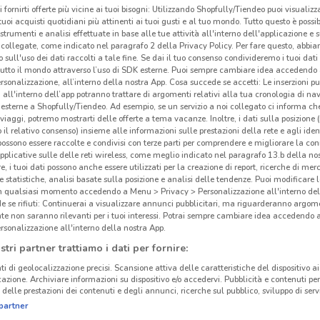
i fornirti offerte più vicine ai tuoi bisogni: Utilizzando Shopfully/Tiendeo puoi visualizz
Bri
i tuoi acquisti quotidiani più attinenti ai tuoi gusti e al tuo mondo. Tutto questo è possi
 strumenti e analisi effettuate in base alle tue attività all'interno dell'applicazione e 
collegate, come indicato nel paragrafo 2 della Privacy Policy. Per fare questo, abbi
Bric
 sull'uso dei dati raccolti a tale fine. Se dai il tuo consenso condivideremo i tuoi dati
terri
tutto il mondo attraverso l’uso di SDK esterne. Puoi sempre cambiare idea accedend
rsonalizzazione, all’interno della nostra App. Cosa succede se accetti: Le inserzioni pu
bric
i all'interno dell’app potranno trattare di argomenti relativi alla tua cronologia di na
ogget
esterne a Shopfully/Tiendeo. Ad esempio, se un servizio a noi collegato ci informa ch
i viaggi, potremo mostrarti delle offerte a tema vacanze. Inoltre, i dati sulla posizione 
tempo
o il relativo consenso) insieme alle informazioni sulle prestazioni della rete e agli ident
econo
 possono essere raccolte e condivisi con terze parti per comprendere e migliorare la conn
cata
pplicative sulle delle reti wireless, come meglio indicato nel paragrafo 13.b della no
re, i tuoi dati possono anche essere utilizzati per la creazione di report, ricerche di mer
e le
 e statistiche, analisi basate sulla posizione e analisi delle tendenze. Puoi modificare l
24.5 km
in qualsiasi momento accedendo a Menu > Privacy > Personalizzazione all'interno del
 se rifiuti: Continuerai a visualizzare annunci pubblicitari, ma riguarderanno argome
La tu
te non saranno rilevanti per i tuoi interessi. Potrai sempre cambiare idea accedendo
Nei
n
rsonalizzazione all'interno della nostra App.
ristr
stri partner trattiamo i dati per fornire:
novit
ti di geolocalizzazione precisi. Scansione attiva delle caratteristiche del dispositivo ai 
este
icazione. Archiviare informazioni su dispositivo e/o accedervi. Pubblicità e contenuti per
delle prestazioni dei contenuti e degli annunci, ricerche sul pubblico, sviluppo di servi
barbe
partner
sugli