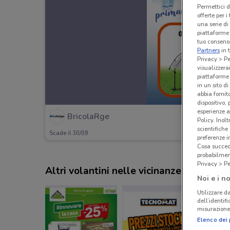
Permettici d
offerte per 
una serie di
piattaforme 
tuo consenso
Partners
in 
Privacy > Pe
visualizzera
piattaforme 
in un sito d
abbia fornit
dispositivo,
esperienze a
BricolaRge
Policy. Inolt
scientifiche
Scade il 30/09
preferenze 
Cosa succede
probabilmen
Privacy > Pe
Altri volantini nelle vicinanze
Noi e i no
Utilizzare da
dell’identif
misurazione 
Elenco dei 