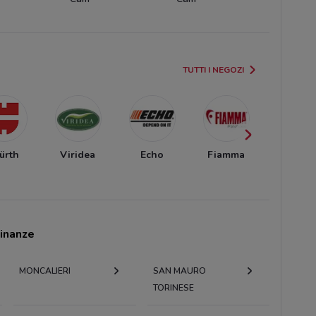
TUTTI I NEGOZI
̈rth
Viridea
Echo
Fiamma
Einhel
cinanze
MONCALIERI
SAN MAURO
TORINESE