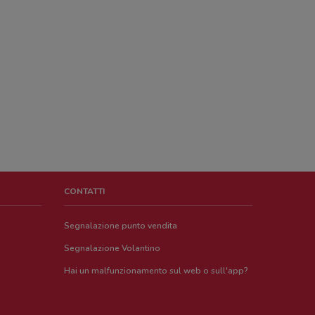
CONTATTI
Segnalazione punto vendita
Segnalazione Volantino
Hai un malfunzionamento sul web o sull'app?