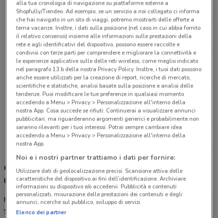
alla tua cronologia di navigazione su piattaforme esterne a
1.7 km
CHIUSO
Shopfully/Tiendeo. Ad esempio, se un servizio a noi collegato ci informa
che hai navigato in un sito di viaggi, potremo mostrarti delle offerte a
Strada Provinciale Tuderte Spoleto
tema vacanze. Inoltre, i dati sulla posizione (nel caso in cui abbia fornito
il relativo consenso) insieme alle informazioni sulle prestazioni della
8.5 km
CHIUSO
rete e agli identificativi del dispositivo, possono essere raccolte e
condivisi con terze parti per comprendere e migliorare la connettività e
le esperienze applicative sulle delle reti wireless, come meglio indicato
Via Valnerina Cerreto Di Spoleto
nel paragrafo 13.b della nostra Privacy Policy. Inoltre, i tuoi dati possono
16.3 km
CHIUSO
anche essere utilizzati per la creazione di report, ricerche di mercato,
scientifiche e statistiche, analisi basate sulla posizione e analisi delle
tendenze. Puoi modificare le tue preferenze in qualsiasi momento
S.P. 113 Tiberina, 25 Acquasparta
accedendo a Menu > Privacy > Personalizzazione all'interno della
16.5 km
CHIUSO
nostra App. Cosa succede se rifiuti: Continuerai a visualizzare annunci
pubblicitari, ma riguarderanno argomenti generici e probabilmente non
saranno rilevanti per i tuoi interessi. Potrai sempre cambiare idea
Tutti i negozi Eurospin
accedendo a Menu > Privacy > Personalizzazione all'interno della
nostra App.
Noi e i nostri partner trattiamo i dati per fornire:
Gli sconti del nuovo volantino Eurospin e i
Utilizzare dati di geolocalizzazione precisi. Scansione attiva delle
negozi
caratteristiche del dispositivo ai fini dell’identificazione. Archiviare
informazioni su dispositivo e/o accedervi. Pubblicità e contenuti
personalizzati, misurazione delle prestazioni dei contenuti e degli
Eurospin è presente in vari punti della città: lo trovi in Via Filosofi
annunci, ricerche sul pubblico, sviluppo di servizi.
Spoleto, Localit Madonna Di Lugo 18/E Spoleto, Strada Provinciale
Elenco dei partner