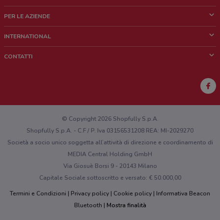
Cos'è DoveConviene
PER LE AZIENDE
Chi siamo
Cosa facciamo
INTERNATIONAL
News e media
Richieste commerciali e marketing
Brazil
CONTATTI
Lavora con noi
Mexico
Segnalazione punto vendita
France
Segnalazione Volantino
Australia
Hai un malfunzionamento sul web o sull'app?
New Zealand
© Copyright 2026 Shopfully S.p.A.
Shopfully S.p.A. - C.F / P. Iva 03156531208 REA: MI-2029270
Società a socio unico soggetta all’attività di direzione e coordinamento di
MEDIA Central Holding GmbH
Via Giosuè Borsi 9 - 20143 Milano
Capitale Sociale sottoscritto e versato: € 50.000,00
Termini e Condizioni
Privacy policy
Cookie policy
Informativa Beacon
Bluetooth
Mostra finalità