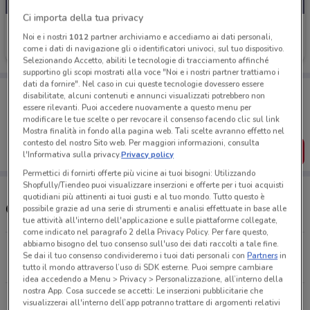
Ci importa della tua privacy
Eurospin
Noi e i nostri
1012
partner archiviamo e accediamo ai dati personali,
come i dati di navigazione gli o identificatori univoci, sul tuo dispositivo.
Scade domenica
392 m
Selezionando Accetto, abiliti le tecnologie di tracciamento affinché
supportino gli scopi mostrati alla voce "Noi e i nostri partner trattiamo i
dati da fornire". Nel caso in cui queste tecnologie dovessero essere
Porta DoveConviene sempre con te!
disabilitate, alcuni contenuti e annunci visualizzati potrebbero non
Puoi trovare le migliori offerte dei negozi vicino a te,
essere rilevanti. Puoi accedere nuovamente a questo menu per
salvarle e creare la tua lista del risparmio, comodamente
modificare le tue scelte o per revocare il consenso facendo clic sul link
dal tuo cellulare.
Mostra finalità in fondo alla pagina web. Tali scelte avranno effetto nel
contesto del nostro Sito web. Per maggiori informazioni, consulta
SCARICA L’APP
l'Informativa sulla privacy.
Privacy policy
Permettici di fornirti offerte più vicine ai tuoi bisogni: Utilizzando
Shopfully/Tiendeo puoi visualizzare inserzioni e offerte per i tuoi acquisti
quotidiani più attinenti ai tuoi gusti e al tuo mondo. Tutto questo è
Orari e Negozi Eurospin
possibile grazie ad una serie di strumenti e analisi effettuate in base alle
tue attività all'interno dell'applicazione e sulle piattaforme collegate,
come indicato nel paragrafo 2 della Privacy Policy. Per fare questo,
abbiamo bisogno del tuo consenso sull'uso dei dati raccolti a tale fine.
Via Filosofi Spoleto
Se dai il tuo consenso condivideremo i tuoi dati personali con
Partners
in
392 m
CHIUSO
tutto il mondo attraverso l’uso di SDK esterne. Puoi sempre cambiare
idea accedendo a Menu > Privacy > Personalizzazione, all’interno della
nostra App. Cosa succede se accetti: Le inserzioni pubblicitarie che
Localit Madonna Di Lugo, 18/E Spoleto
visualizzerai all'interno dell’app potranno trattare di argomenti relativi