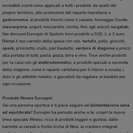
incredibili sconti sono applicati a tutti i prodotti, da quelli del
proprio territorio, alle promozioni del reparto macelleria e
gastronomia
, ai prodotti freschi come il salame, formaggio Goude,
mascarpone
, yogurt, mozzarelle, ricotta, fino agli articoli
surgelati
.
Nei discount Eurospin di Spoleto trovi prodotti a 0,50, 1, e 2 euro.
Riempi il tuo carrello della spesa con olio,
tartufo
, pollo, gnocchi,
speck
, prosciutto crudo, pan bauletto,
verdura di stagione
a prezzi
alla portata di tutti, pasta,
pizza
, birra e vino. Trovi anche prodotti
per la casa con gli
elettrodomestici
, e prodotti speciali a seconda
della stagione, come il reparto cartoleria per il ritorno a scuola, i
dolci e gli addobbi natalizi, e giocattoli da regalare ai bambini per
ogni occasione.
Prodotti fitness Eurospin
Sei una persona sportiva e ti piace seguire
un’alimentazione sana
ed equilibrata
? Eurospin ha pensato anche a te, scopri la nuova
linea speciale fitness, ricca di prodotti leggeri e gustosi, dalle
barrette ai cereali e frutta ricche di fibre, ai crackers integrali