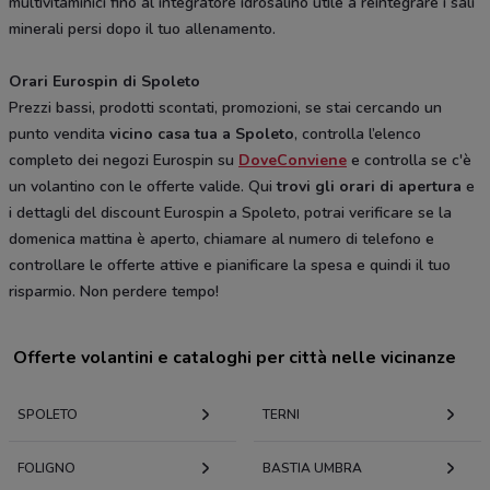
multivitaminici fino al integratore idrosalino utile a reintegrare i sali
minerali persi dopo il tuo allenamento.
Orari Eurospin di Spoleto
Prezzi bassi, prodotti scontati, promozioni, se stai cercando un
punto vendita
vicino casa tua a Spoleto
, controlla l’elenco
completo dei negozi Eurospin su
DoveConviene
e controlla se c'è
un volantino con le offerte valide. Qui
trovi gli orari di apertura
e
i dettagli del discount Eurospin a Spoleto, potrai verificare se la
domenica mattina è aperto, chiamare al numero di telefono e
controllare le offerte attive e pianificare la spesa e quindi il tuo
risparmio. Non perdere tempo!
Offerte volantini e cataloghi per città nelle vicinanze
SPOLETO
TERNI
FOLIGNO
BASTIA UMBRA