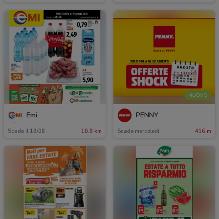
NUOVO
Emi
PENNY
Scade il 19/08
10.9 km
Scade mercoledì
416 m