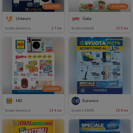
-3 GIORNI
-5 GIORNI
Unieuro
Gala
Scade domenica
1.7 km
Scade martedì
22.5 km
-3 GIORNI
MD
Euronics
Scade domenica
14.4 km
Scade il 19/08
19.8 km