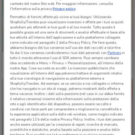
contesto del nostro Sito web. Per maggiori informazioni, consulta
l'Informativa sulla privacy.
Privacy policy
Permettici di fornirti offerte più vicine ai tuoi bisogni: Utilizzando
Shopfully/Tiendeo puoi visualizzare inserzioni e offerte per i tuoi acquisti
quotidiani più attinenti ai tuoi gusti e al tuo mondo. Tutto questo è
possibile grazie ad una serie di strumenti e analisi effettuate in base alle
tue attività all'interno dell'applicazione e sulle piattaforme collegate,
come indicato nel paragrafo 2 della Privacy Policy. Per fare questo,
NUOVO
abbiamo bisogno del tuo consenso sull'uso dei dati raccolti a tale fine.
Se dai il tuo consenso condivideremo i tuoi dati personali con
Partners
in
tutto il mondo attraverso l’uso di SDK esterne. Puoi sempre cambiare
Leroy Merlin
Coal
idea accedendo a Menu > Privacy > Personalizzazione, all’interno della
nostra App. Cosa succede se accetti: Le inserzioni pubblicitarie che
Scade il 31/08
3.6 km
Scade mercoledì
9.6 km
visualizzerai all'interno dell’app potranno trattare di argomenti relativi
alla tua cronologia di navigazione su piattaforme esterne a
Shopfully/Tiendeo. Ad esempio, se un servizio a noi collegato ci informa
che hai navigato in un sito di viaggi, potremo mostrarti delle offerte a
tema vacanze. Inoltre, i dati sulla posizione (nel caso in cui abbia fornito
il relativo consenso) insieme alle informazioni sulle prestazioni della
rete e agli identificativi del dispositivo, possono essere raccolte e
condivisi con terze parti per comprendere e migliorare la connettività e
le esperienze applicative sulle delle reti wireless, come meglio indicato
nel paragrafo 13.b della nostra Privacy Policy. Inoltre, i tuoi dati possono
anche essere utilizzati per la creazione di report, ricerche di mercato,
scientifiche e statistiche, analisi basate sulla posizione e analisi delle
NUOVO
tendenze. Puoi modificare le tue preferenze in qualsiasi momento