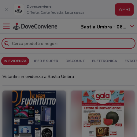
Doveconviene
APRI
Offerte. Carte fedeltà. Lista spesa
Bastia Umbra - 06083
IN EVIDENZA
IPER E SUPER
DISCOUNT
ELETTRONICA
ESTAT
Volantini in evidenza a Bastia Umbra