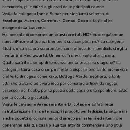
commercio, gli indirizzi e gli orari delle principali catene.
Visita la categoria
Iper e Super
per sfogliare i volantini di
Esselunga, Auchan, Carrefour, Conad, Coop
e tante altre
insegne della tua zona.
Hai pensato di comprare un
televisore full HD
? Vuoi regalare un
nuovo
iPhone
al tuo partner per il suo compleanno? La categoria
Elettronica
ti saprà sorprendere con sottocosto imperdibili,
sfoglia
i volantini
Mediaworld, Unieuro, Trony
e molti altri ancora.
Quale sarà il make-up di tendenza per la prossima stagione? La
categoria
Cura casa e corpo
mette a disposizione tante promozioni
e offerte di negozi come
Kiko, Bottega Verde, Sephora,
e tanti
altri che aiutano ad avere idee
per comprare articoli da regalo,
accessori per hobby, per la pulizia della casa e il tempo libero, tutto
per la scuola e giocattoli.
Visita le categorie
Arredamento
e
Bricolage
e tuffati nella
ristrutturazione
Fai da te
, scopri i prodotti per l’edilizia, la pittura ma
anche oggetti di complemento d’arredo per esterni ed interni che
doneranno alla tua casa o alla tua attività commerciale uno stile