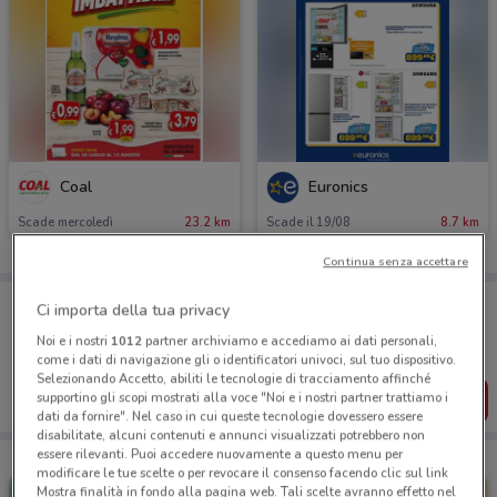
Coal
Euronics
Scade mercoledì
23.2 km
Scade il 19/08
8.7 km
Continua senza accettare
Porta DoveConviene sempre con te!
Ci importa della tua privacy
Puoi trovare le migliori offerte dei negozi vicino a te,
salvarle e creare la tua lista del risparmio, comodamente
Noi e i nostri
1012
partner archiviamo e accediamo ai dati personali,
dal tuo cellulare.
come i dati di navigazione gli o identificatori univoci, sul tuo dispositivo.
Selezionando Accetto, abiliti le tecnologie di tracciamento affinché
SCARICA L’APP
supportino gli scopi mostrati alla voce "Noi e i nostri partner trattiamo i
dati da fornire". Nel caso in cui queste tecnologie dovessero essere
disabilitate, alcuni contenuti e annunci visualizzati potrebbero non
essere rilevanti. Puoi accedere nuovamente a questo menu per
modificare le tue scelte o per revocare il consenso facendo clic sul link
Mostra finalità in fondo alla pagina web. Tali scelte avranno effetto nel