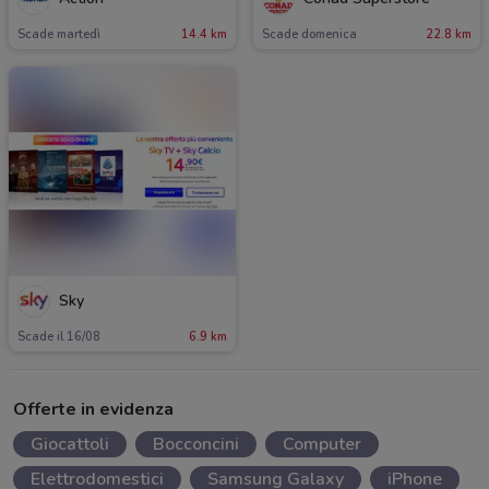
Scade martedì
14.4 km
Scade domenica
22.8 km
Sky
Scade il 16/08
6.9 km
Offerte in evidenza
Giocattoli
Bocconcini
Computer
Elettrodomestici
Samsung Galaxy
iPhone