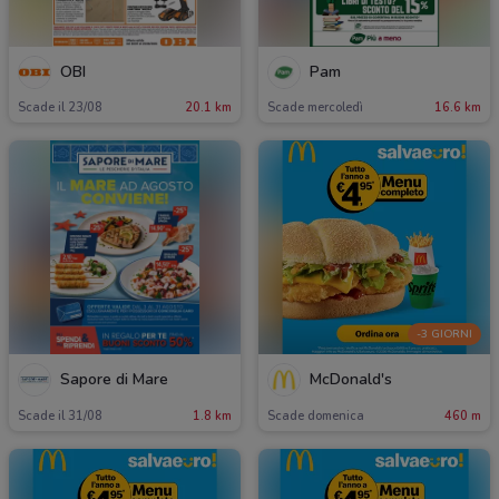
OBI
Pam
Scade il 23/08
20.1 km
Scade mercoledì
16.6 km
-3 GIORNI
Sapore di Mare
McDonald's
Scade il 31/08
1.8 km
Scade domenica
460 m