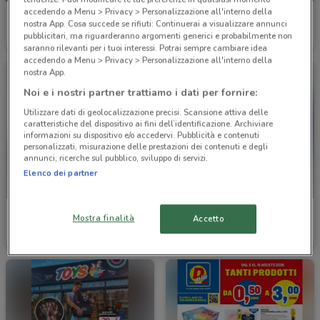
accedendo a Menu > Privacy > Personalizzazione all'interno della
JYSK
Arcaplanet
nostra App. Cosa succede se rifiuti: Continuerai a visualizzare annunci
pubblicitari, ma riguarderanno argomenti generici e probabilmente non
Scade mercoledì
19.9 km
Scade il 16/08
8.5 km
saranno rilevanti per i tuoi interessi. Potrai sempre cambiare idea
accedendo a Menu > Privacy > Personalizzazione all'interno della
nostra App.
Noi e i nostri partner trattiamo i dati per fornire:
Utilizzare dati di geolocalizzazione precisi. Scansione attiva delle
caratteristiche del dispositivo ai fini dell’identificazione. Archiviare
informazioni su dispositivo e/o accedervi. Pubblicità e contenuti
personalizzati, misurazione delle prestazioni dei contenuti e degli
annunci, ricerche sul pubblico, sviluppo di servizi.
Elenco dei partner
Bimbo Store
Medi-Market
Mostra finalità
Accetto
Scade il 26/08
20 km
Scade il 31/08
22.7 km