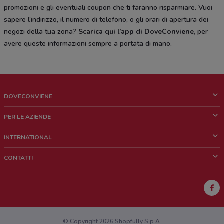
promozioni e gli eventuali coupon che ti faranno risparmiare. Vuoi
sapere l’indirizzo, il numero di telefono, o gli orari di apertura dei
negozi della tua zona?
Scarica qui l’app di DoveConviene
,
per
avere queste informazioni sempre a portata di mano.
DOVECONVIENE
Cos'è DoveConviene
PER LE AZIENDE
Chi siamo
Cosa facciamo
INTERNATIONAL
News e media
Richieste commerciali e marketing
Brazil
CONTATTI
Lavora con noi
Mexico
Segnalazione punto vendita
France
Segnalazione Volantino
Australia
Hai un malfunzionamento sul web o sull'app?
New Zealand
© Copyright 2026 Shopfully S.p.A.