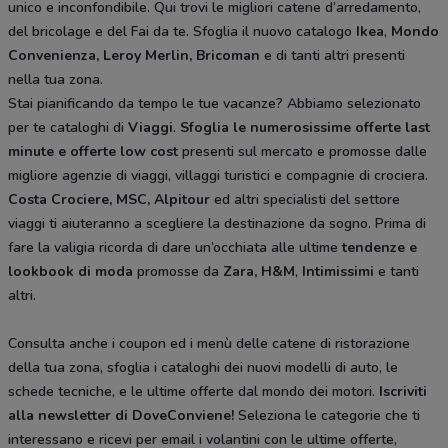
unico e inconfondibile. Qui trovi le migliori catene d’arredamento,
del bricolage e del Fai da te. Sfoglia il nuovo catalogo
Ikea
,
Mondo
Convenienza, Leroy Merlin, Bricoman
e di tanti altri presenti
nella tua zona.
Stai pianificando da tempo le tue vacanze? Abbiamo selezionato
per te cataloghi di
Viaggi
.
Sfoglia le numerosissime offerte last
minute e offerte low cost
presenti sul mercato e promosse dalle
migliore agenzie di viaggi, villaggi turistici e compagnie di crociera.
Costa Crociere, MSC, Alpitour
ed altri specialisti del settore
viaggi ti aiuteranno a scegliere la destinazione da sogno. Prima di
fare la valigia ricorda di dare un’occhiata alle ultime
tendenze e
lookbook di moda
promosse da
Zara, H&M
,
Intimissimi
e tanti
altri.
Consulta anche i coupon ed i menù delle catene di ristorazione
della tua zona, sfoglia i cataloghi dei nuovi modelli di auto, le
schede tecniche, e le ultime offerte dal mondo dei motori.
Iscriviti
alla newsletter di DoveConviene
!
Seleziona le categorie che ti
interessano e ricevi per email i volantini con le ultime offerte,