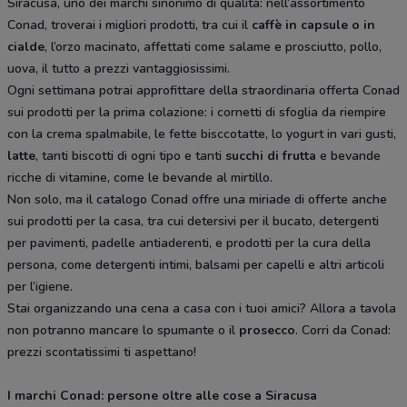
Siracusa, uno dei marchi sinonimo di qualità: nell’assortimento
Conad, troverai i migliori prodotti, tra cui il
caffè in capsule o in
cialde
, l’orzo macinato, affettati come salame e prosciutto, pollo,
uova, il tutto a prezzi vantaggiosissimi.
Ogni settimana potrai approfittare della straordinaria offerta Conad
sui prodotti per la prima colazione: i cornetti di sfoglia da riempire
con la crema spalmabile, le fette bisccotatte, lo yogurt in vari gusti,
latte
, tanti biscotti di ogni tipo e tanti
succhi di frutta
e bevande
ricche di vitamine, come le bevande al mirtillo.
Non solo, ma il catalogo Conad offre una miriade di offerte anche
sui prodotti per la casa, tra cui detersivi per il bucato, detergenti
per pavimenti, padelle antiaderenti, e prodotti per la cura della
persona, come detergenti intimi, balsami per capelli e altri articoli
per l’igiene.
Stai organizzando una cena a casa con i tuoi amici? Allora a tavola
non potranno mancare lo spumante o il
prosecco
. Corri da Conad:
prezzi scontatissimi ti aspettano!
I marchi Conad: persone oltre alle cose a Siracusa