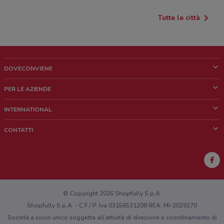
Tutte le città
DOVECONVIENE
Cos'è DoveConviene
PER LE AZIENDE
Chi siamo
Cosa facciamo
INTERNATIONAL
News e media
Richieste commerciali e marketing
Brazil
CONTATTI
Lavora con noi
Mexico
Segnalazione punto vendita
France
Segnalazione Volantino
Australia
Hai un malfunzionamento sul web o sull'app?
New Zealand
© Copyright 2026 Shopfully S.p.A.
Shopfully S.p.A. - C.F / P. Iva 03156531208 REA: MI-2029270
Società a socio unico soggetta all’attività di direzione e coordinamento di