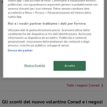
nostra App. Cosa succede se rifiuti: Continuerai a visualizzare annunci
Orari e Negozi Conad
pubblicitari, ma riguarderanno argomenti generici e probabilmente non
saranno rilevanti per i tuoi interessi. Potrai sempre cambiare idea
accedendo a Menu > Privacy > Personalizzazione all'interno della
Viale Santa Panagia, 238 Siracusa
nostra App.
3.2 km
APERTO
Noi e i nostri partner trattiamo i dati per fornire:
Utilizzare dati di geolocalizzazione precisi. Scansione attiva delle
Via Salvo Randone 9 Siracusa
caratteristiche del dispositivo ai fini dell’identificazione. Archiviare
informazioni su dispositivo e/o accedervi. Pubblicità e contenuti
3.9 km
APERTO
personalizzati, misurazione delle prestazioni dei contenuti e degli
annunci, ricerche sul pubblico, sviluppo di servizi.
Contrada Merlino Avola
Elenco dei partner
20.3 km
APERTO
Mostra finalità
Accetto
Contrada Filonero Balate Snc Augusta
21.4 km
APERTO
Tutti i negozi Conad
Gli sconti del nuovo volantino Conad e i negozi