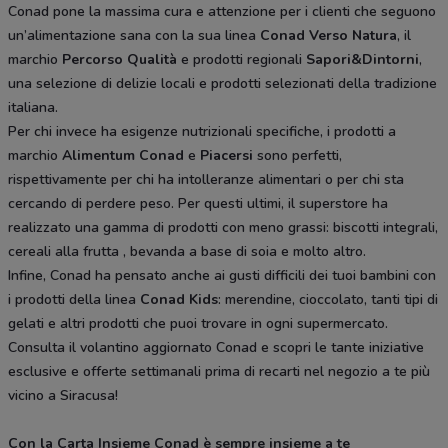
Conad pone la massima cura e attenzione per i clienti che seguono
un’alimentazione sana con la sua linea
Conad Verso Natura
, il
marchio
Percorso Qualità
e prodotti regionali
Sapori&Dintorni
,
una selezione di delizie locali e prodotti selezionati della tradizione
italiana.
Per chi invece ha esigenze nutrizionali specifiche, i prodotti a
marchio
Alimentum Conad
e
Piacersi
sono perfetti,
rispettivamente per chi ha intolleranze alimentari o per chi sta
cercando di perdere peso. Per questi ultimi, il superstore ha
realizzato una gamma di prodotti con meno grassi: biscotti integrali,
cereali alla frutta , bevanda a base di soia e molto altro.
Infine, Conad ha pensato anche ai gusti difficili dei tuoi bambini con
i prodotti della linea
Conad Kids
: merendine, cioccolato, tanti tipi di
gelati e altri prodotti che puoi trovare in ogni supermercato.
Consulta il volantino aggiornato Conad e scopri le tante iniziative
esclusive e offerte settimanali prima di recarti nel negozio a te più
vicino a Siracusa!
Con la Carta Insieme Conad è sempre insieme a te