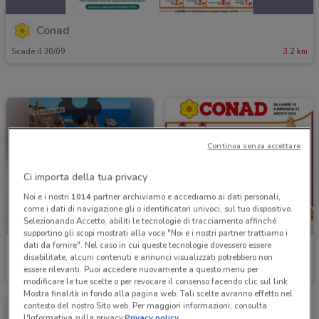
Conad
Scade il 30/09
3.2 km
Continua senza accettare
Ci importa della tua privacy
Noi e i nostri
1014
partner archiviamo e accediamo ai dati personali,
come i dati di navigazione gli o identificatori univoci, sul tuo dispositivo.
Selezionando Accetto, abiliti le tecnologie di tracciamento affinché
NUOVO
supportino gli scopi mostrati alla voce "Noi e i nostri partner trattiamo i
dati da fornire". Nel caso in cui queste tecnologie dovessero essere
Conad
Conad
disabilitate, alcuni contenuti e annunci visualizzati potrebbero non
essere rilevanti. Puoi accedere nuovamente a questo menu per
Scade domenica
3.2 km
Scade il 23/08
3.2 km
modificare le tue scelte o per revocare il consenso facendo clic sul link
Mostra finalità in fondo alla pagina web. Tali scelte avranno effetto nel
contesto del nostro Sito web. Per maggiori informazioni, consulta
l'Informativa sulla privacy.
Privacy policy