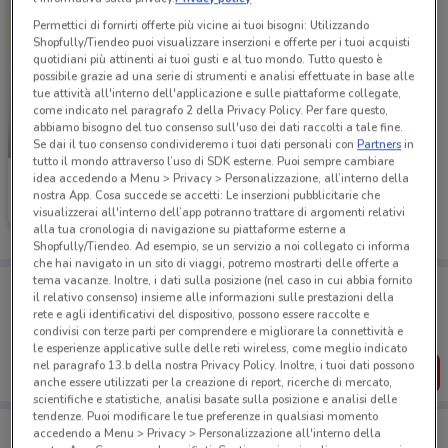
Permettici di fornirti offerte più vicine ai tuoi bisogni: Utilizzando
Shopfully/Tiendeo puoi visualizzare inserzioni e offerte per i tuoi acquisti
quotidiani più attinenti ai tuoi gusti e al tuo mondo. Tutto questo è
possibile grazie ad una serie di strumenti e analisi effettuate in base alle
tue attività all'interno dell'applicazione e sulle piattaforme collegate,
come indicato nel paragrafo 2 della Privacy Policy. Per fare questo,
abbiamo bisogno del tuo consenso sull'uso dei dati raccolti a tale fine.
-1 GIORNO
Se dai il tuo consenso condivideremo i tuoi dati personali con
Partners
in
tutto il mondo attraverso l’uso di SDK esterne. Puoi sempre cambiare
idea accedendo a Menu > Privacy > Personalizzazione, all’interno della
Conad
nostra App. Cosa succede se accetti: Le inserzioni pubblicitarie che
visualizzerai all'interno dell’app potranno trattare di argomenti relativi
Scade domani
3.2 km
alla tua cronologia di navigazione su piattaforme esterne a
Shopfully/Tiendeo. Ad esempio, se un servizio a noi collegato ci informa
che hai navigato in un sito di viaggi, potremo mostrarti delle offerte a
tema vacanze. Inoltre, i dati sulla posizione (nel caso in cui abbia fornito
Porta DoveConviene sempre con te!
il relativo consenso) insieme alle informazioni sulle prestazioni della
Puoi trovare le migliori offerte dei negozi vicino a te,
rete e agli identificativi del dispositivo, possono essere raccolte e
salvarle e creare la tua lista del risparmio, comodamente
condivisi con terze parti per comprendere e migliorare la connettività e
dal tuo cellulare.
le esperienze applicative sulle delle reti wireless, come meglio indicato
nel paragrafo 13.b della nostra Privacy Policy. Inoltre, i tuoi dati possono
SCARICA L’APP
anche essere utilizzati per la creazione di report, ricerche di mercato,
scientifiche e statistiche, analisi basate sulla posizione e analisi delle
tendenze. Puoi modificare le tue preferenze in qualsiasi momento
accedendo a Menu > Privacy > Personalizzazione all'interno della