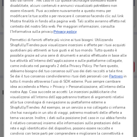
dati da fornire". Nel caso in cui queste tecnologie dovessero essere
disabilitate, alcuni contenuti e annunci visualizzati potrebbero non
essere rilevanti. Puoi accedere nuovamente a questo menu per
Prenatal
modificare le tue scelte o per revocare il consenso facendo clic sul link
Mostra finalità in fondo alla pagina web. Tali scelte avranno effetto nel
Scade il 17/08
3.4 km
contesto del nostro Sito web. Per maggiori informazioni, consulta
l'Informativa sulla privacy.
Privacy policy
Porta DoveConviene sempre con te!
Permettici di fornirti offerte più vicine ai tuoi bisogni: Utilizzando
Shopfully/Tiendeo puoi visualizzare inserzioni e offerte per i tuoi acquisti
Puoi trovare le migliori offerte dei negozi vicino a te,
quotidiani più attinenti ai tuoi gusti e al tuo mondo. Tutto questo è
salvarle e creare la tua lista del risparmio, comodamente
dal tuo cellulare.
possibile grazie ad una serie di strumenti e analisi effettuate in base alle
tue attività all'interno dell'applicazione e sulle piattaforme collegate,
come indicato nel paragrafo 2 della Privacy Policy. Per fare questo,
SCARICA L’APP
abbiamo bisogno del tuo consenso sull'uso dei dati raccolti a tale fine.
Se dai il tuo consenso condivideremo i tuoi dati personali con
Partners
in
tutto il mondo attraverso l’uso di SDK esterne. Puoi sempre cambiare
idea accedendo a Menu > Privacy > Personalizzazione, all’interno della
Negozi e orari Prénatal
nostra App. Cosa succede se accetti: Le inserzioni pubblicitarie che
visualizzerai all'interno dell’app potranno trattare di argomenti relativi
alla tua cronologia di navigazione su piattaforme esterne a
Shopfully/Tiendeo. Ad esempio, se un servizio a noi collegato ci informa
Via Redi, 10/12 Sesto Fiorentine
che hai navigato in un sito di viaggi, potremo mostrarti delle offerte a
3.4 km
APERTO
tema vacanze. Inoltre, i dati sulla posizione (nel caso in cui abbia fornito
il relativo consenso) insieme alle informazioni sulle prestazioni della
rete e agli identificativi del dispositivo, possono essere raccolte e
Via Delle Pleiadi, 15 Prato
condivisi con terze parti per comprendere e migliorare la connettività e