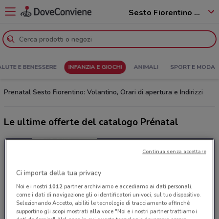
Sesto Fiorentino - 50019
ALUTE E BENESSERE
INFANZIA E GIOCHI
ANIMALI
SPORT E MODA
Prenatal Sesto Fiorentino: Volantino, Orari di apertura e Indirizzi
Le ultime offerte del catalogo Prénatal
Continua senza accettare
Ci importa della tua privacy
Noi e i nostri
1012
partner archiviamo e accediamo ai dati personali,
come i dati di navigazione gli o identificatori univoci, sul tuo dispositivo.
Selezionando Accetto, abiliti le tecnologie di tracciamento affinché
supportino gli scopi mostrati alla voce "Noi e i nostri partner trattiamo i