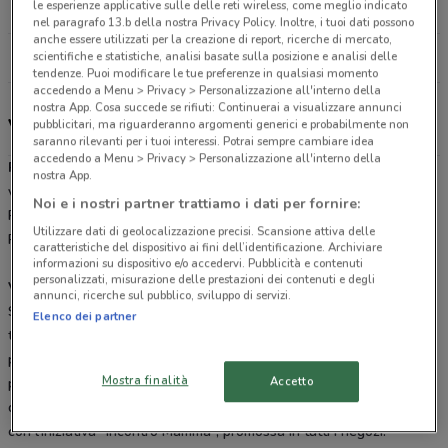
le esperienze applicative sulle delle reti wireless, come meglio indicato
11.3 km
nel paragrafo 13.b della nostra Privacy Policy. Inoltre, i tuoi dati possono
anche essere utilizzati per la creazione di report, ricerche di mercato,
Tutti i negozi Prenatal
scientifiche e statistiche, analisi basate sulla posizione e analisi delle
tendenze. Puoi modificare le tue preferenze in qualsiasi momento
accedendo a Menu > Privacy > Personalizzazione all'interno della
nostra App. Cosa succede se rifiuti: Continuerai a visualizzare annunci
Volantino, offerte e negozi Prénatal
pubblicitari, ma riguarderanno argomenti generici e probabilmente non
saranno rilevanti per i tuoi interessi. Potrai sempre cambiare idea
accedendo a Menu > Privacy > Personalizzazione all'interno della
Prénatal
è una catena di moda che da 50 anni a questa parte
nostra App.
veste neonati, bimbi e donne in dolce attesa. Scopri i passeggini
Noi e i nostri partner trattiamo i dati per fornire:
Prénatal, pratici, leggeri e funzionali, o il fasciatoio e le culle
Utilizzare dati di geolocalizzazione precisi. Scansione attiva delle
Prénatal per i più piccini.
caratteristiche del dispositivo ai fini dell’identificazione. Archiviare
informazioni su dispositivo e/o accedervi. Pubblicità e contenuti
personalizzati, misurazione delle prestazioni dei contenuti e degli
Vicino alle mamme
annunci, ricerche sul pubblico, sviluppo di servizi.
Sfoglia il
volantino Prénatal
online su DoveConviene.it: potrai
Elenco dei partner
trovare tanti prodotti e accessori per i tuoi figli e abiti premaman
per te; inoltre, presso i negozi Prénatal, potrai ricevere anche
Mostra finalità
Accetto
pratici consigli su come crescere al meglio il tuo bambino da parte
di personale esperto o da mamme come te, che potrai incontrare
con l’iniziativa “Incontro Mamma”, promossa in tutti i negozi.