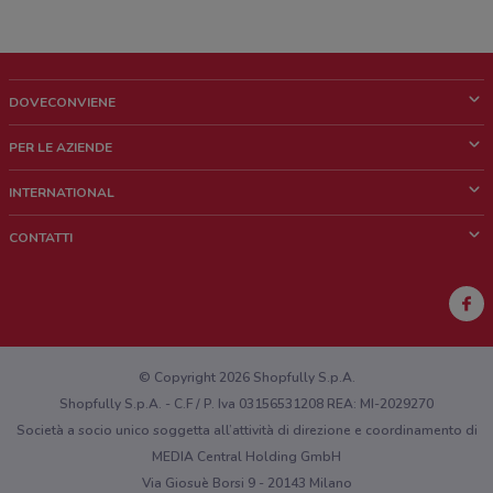
DOVECONVIENE
Cos'è DoveConviene
PER LE AZIENDE
Chi siamo
Cosa facciamo
INTERNATIONAL
News e media
Richieste commerciali e marketing
Brazil
CONTATTI
Lavora con noi
Mexico
Segnalazione punto vendita
France
Segnalazione Volantino
Australia
Hai un malfunzionamento sul web o sull'app?
New Zealand
© Copyright 2026 Shopfully S.p.A.
Shopfully S.p.A. - C.F / P. Iva 03156531208 REA: MI-2029270
Società a socio unico soggetta all’attività di direzione e coordinamento di
MEDIA Central Holding GmbH
Via Giosuè Borsi 9 - 20143 Milano