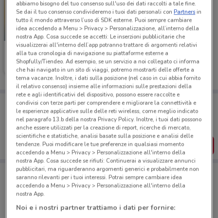
abbiamo bisogno del tuo consenso sull'uso dei dati raccolti a tale fine.
Se dai il tuo consenso condivideremo i tuoi dati personali con
Partners
in
tutto il mondo attraverso l’uso di SDK esterne. Puoi sempre cambiare
idea accedendo a Menu > Privacy > Personalizzazione, all’interno della
SCADE OGGI
nostra App. Cosa succede se accetti: Le inserzioni pubblicitarie che
visualizzerai all'interno dell’app potranno trattare di argomenti relativi
McDonald's
alla tua cronologia di navigazione su piattaforme esterne a
Shopfully/Tiendeo. Ad esempio, se un servizio a noi collegato ci informa
Scade oggi
3.8 km
che hai navigato in un sito di viaggi, potremo mostrarti delle offerte a
tema vacanze. Inoltre, i dati sulla posizione (nel caso in cui abbia fornito
il relativo consenso) insieme alle informazioni sulle prestazioni della
rete e agli identificativi del dispositivo, possono essere raccolte e
Porta DoveConviene sempre con te!
condivisi con terze parti per comprendere e migliorare la connettività e
le esperienze applicative sulle delle reti wireless, come meglio indicato
Puoi trovare le migliori offerte dei negozi vicino a te,
salvarle e creare la tua lista del risparmio, comodamente
nel paragrafo 13.b della nostra Privacy Policy. Inoltre, i tuoi dati possono
dal tuo cellulare.
anche essere utilizzati per la creazione di report, ricerche di mercato,
scientifiche e statistiche, analisi basate sulla posizione e analisi delle
SCARICA L’APP
tendenze. Puoi modificare le tue preferenze in qualsiasi momento
accedendo a Menu > Privacy > Personalizzazione all'interno della
nostra App. Cosa succede se rifiuti: Continuerai a visualizzare annunci
pubblicitari, ma riguarderanno argomenti generici e probabilmente non
saranno rilevanti per i tuoi interessi. Potrai sempre cambiare idea
accedendo a Menu > Privacy > Personalizzazione all'interno della
Negozi di Novità a Sesto Fiorentino
nostra App.
Noi e i nostri partner trattiamo i dati per fornire: