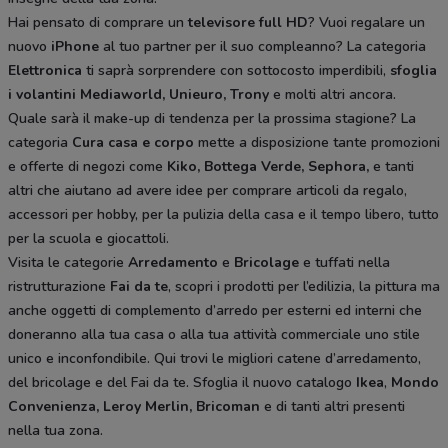
Hai pensato di comprare un
televisore full HD
? Vuoi regalare un
nuovo
iPhone
al tuo partner per il suo compleanno? La categoria
Elettronica
ti saprà sorprendere con sottocosto imperdibili,
sfoglia
i volantini
Mediaworld, Unieuro, Trony
e molti altri ancora.
Quale sarà il make-up di tendenza per la prossima stagione? La
categoria
Cura casa e corpo
mette a disposizione tante promozioni
e offerte di negozi come
Kiko, Bottega Verde, Sephora,
e tanti
altri che aiutano ad avere idee
per comprare articoli da regalo,
accessori per hobby, per la pulizia della casa e il tempo libero, tutto
per la scuola e giocattoli.
Visita le categorie
Arredamento
e
Bricolage
e tuffati nella
ristrutturazione
Fai da te
, scopri i prodotti per l’edilizia, la pittura ma
anche oggetti di complemento d’arredo per esterni ed interni che
doneranno alla tua casa o alla tua attività commerciale uno stile
unico e inconfondibile. Qui trovi le migliori catene d’arredamento,
del bricolage e del Fai da te. Sfoglia il nuovo catalogo
Ikea
,
Mondo
Convenienza, Leroy Merlin, Bricoman
e di tanti altri presenti
nella tua zona.