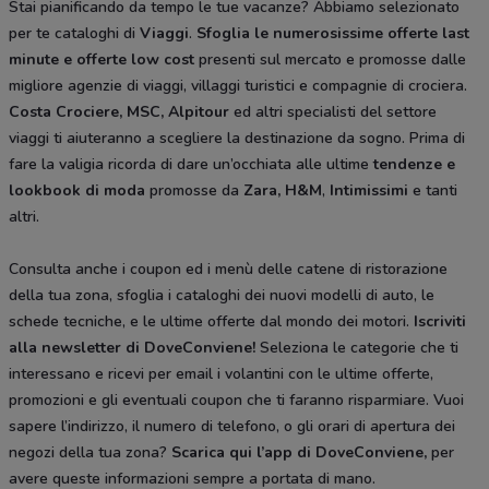
Stai pianificando da tempo le tue vacanze? Abbiamo selezionato
per te cataloghi di
Viaggi
.
Sfoglia le numerosissime offerte last
minute e offerte low cost
presenti sul mercato e promosse dalle
migliore agenzie di viaggi, villaggi turistici e compagnie di crociera.
Costa Crociere, MSC, Alpitour
ed altri specialisti del settore
viaggi ti aiuteranno a scegliere la destinazione da sogno. Prima di
fare la valigia ricorda di dare un’occhiata alle ultime
tendenze e
lookbook di moda
promosse da
Zara, H&M
,
Intimissimi
e tanti
altri.
Consulta anche i coupon ed i menù delle catene di ristorazione
della tua zona, sfoglia i cataloghi dei nuovi modelli di auto, le
schede tecniche, e le ultime offerte dal mondo dei motori.
Iscriviti
alla newsletter di DoveConviene
!
Seleziona le categorie che ti
interessano e ricevi per email i volantini con le ultime offerte,
promozioni e gli eventuali coupon che ti faranno risparmiare. Vuoi
sapere l’indirizzo, il numero di telefono, o gli orari di apertura dei
negozi della tua zona?
Scarica qui l’app di DoveConviene
,
per
avere queste informazioni sempre a portata di mano.