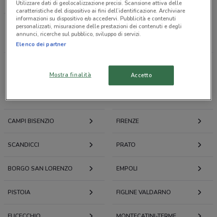
LOACKER
Utilizzare dati di geolocalizzazione precisi. Scansione attiva delle
caratteristiche del dispositivo ai fini dell’identificazione. Archiviare
informazioni su dispositivo e/o accedervi. Pubblicità e contenuti
personalizzati, misurazione delle prestazioni dei contenuti e degli
Tutti i negozi
annunci, ricerche sul pubblico, sviluppo di servizi.
Elenco dei partner
Volantini e offerte intorno a Sesto Fiorentino
Mostra finalità
Accetto
SESTO FIORENTINO
CALENZANO
CAMPI BISENZIO
FIRENZE
SCANDICCI
PRATO
BORGO SAN LORENZO
EMPOLI
PISTOIA
FIGLINE VALDARNO
FUCECCHIO
MONTECATINI-TERME