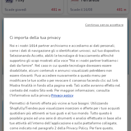
Foxy
Ferrarelle
Scade giovedì
481 m
Scade il 16/08
481 m
Continua senza accettare
Ci importa della tua privacy
Noi e i nostri
1014
partner archiviamo e accediamo ai dati personali,
come i dati di navigazione gli o identificatori univoci, sul tuo dispositivo.
Selezionando Accetto, abiliti le tecnologie di tracciamento affinché
supportino gli scopi mostrati alla voce "Noi e i nostri partner trattiamo i
dati da fornire". Nel caso in cui queste tecnologie dovessero essere
SCADE OGGI
SCADE OGGI
disabilitate, alcuni contenuti e annunci visualizzati potrebbero non
essere rilevanti. Puoi accedere nuovamente a questo menu per
modificare le tue scelte o per revocare il consenso facendo clic sul link
McDonald's
McDonald's
Mostra finalità in fondo alla pagina web. Tali scelte avranno effetto nel
contesto del nostro Sito web. Per maggiori informazioni, consulta
Scade oggi
3.8 km
Scade oggi
3.8 km
l'Informativa sulla privacy.
Privacy policy
Permettici di fornirti offerte più vicine ai tuoi bisogni: Utilizzando
Shopfully/Tiendeo puoi visualizzare inserzioni e offerte per i tuoi acquisti
quotidiani più attinenti ai tuoi gusti e al tuo mondo. Tutto questo è
possibile grazie ad una serie di strumenti e analisi effettuate in base alle
tue attività all'interno dell'applicazione e sulle piattaforme collegate,
come indicato nel paragrafo 2 della Privacy Policy. Per fare questo,