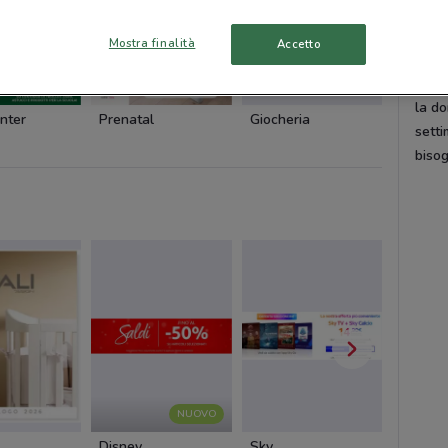
grand
vendi
Mostra finalità
Accetto
Cons
verif
la do
nter
Prenatal
Giocheria
Giocher
setti
biso
NUOVO
Disney
Sky
Foxy