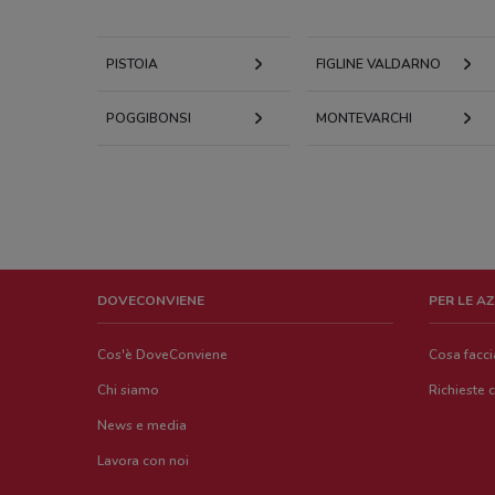
PISTOIA
FIGLINE VALDARNO
POGGIBONSI
MONTEVARCHI
DOVECONVIENE
PER LE A
Cos'è DoveConviene
Cosa facc
Chi siamo
Richieste 
News e media
Lavora con noi