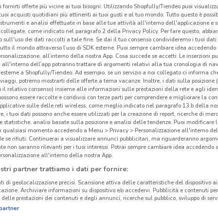
i fornirti offerte più vicine ai tuoi bisogni: Utilizzando Shopfully/Tiendeo puoi visualizz
i tuoi acquisti quotidiani più attinenti ai tuoi gusti e al tuo mondo. Tutto questo è possi
 strumenti e analisi effettuate in base alle tue attività all'interno dell'applicazione e 
collegate, come indicato nel paragrafo 2 della Privacy Policy. Per fare questo, abbi
 sull'uso dei dati raccolti a tale fine. Se dai il tuo consenso condivideremo i tuoi dati
tutto il mondo attraverso l’uso di SDK esterne. Puoi sempre cambiare idea accedend
rsonalizzazione, all’interno della nostra App. Cosa succede se accetti: Le inserzioni pu
i all'interno dell’app potranno trattare di argomenti relativi alla tua cronologia di na
esterne a Shopfully/Tiendeo. Ad esempio, se un servizio a noi collegato ci informa ch
i viaggi, potremo mostrarti delle offerte a tema vacanze. Inoltre, i dati sulla posizione 
Io 
o il relativo consenso) insieme alle informazioni sulle prestazioni della rete e agli ident
 possono essere raccolte e condivisi con terze parti per comprendere e migliorare la conn
pplicative sulle delle reti wireless, come meglio indicato nel paragrafo 13.b della no
Sfogl
re, i tuoi dati possono anche essere utilizzati per la creazione di report, ricerche di mer
prati
 e statistiche, analisi basate sulla posizione e analisi delle tendenze. Puoi modificare l
6.2 km
modo 
in qualsiasi momento accedendo a Menu > Privacy > Personalizzazione all'interno del
 se rifiuti: Continuerai a visualizzare annunci pubblicitari, ma riguarderanno argome
alime
te non saranno rilevanti per i tuoi interessi. Potrai sempre cambiare idea accedendo
abbig
rsonalizzazione all'interno della nostra App.
stri partner trattiamo i dati per fornire:
Io b
ti di geolocalizzazione precisi. Scansione attiva delle caratteristiche del dispositivo ai 
Nei n
icazione. Archiviare informazioni su dispositivo e/o accedervi. Pubblicità e contenuti per
delle prestazioni dei contenuti e degli annunci, ricerche sul pubblico, sviluppo di servi
artic
partner
Chic