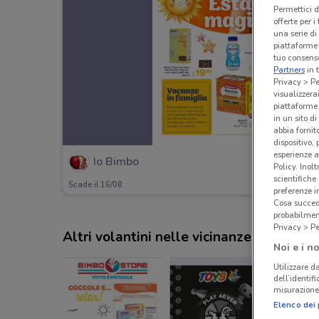
Permettici d
offerte per 
una serie di
piattaforme 
tuo consenso
Partners
in 
Privacy > Pe
visualizzera
piattaforme 
in un sito d
abbia fornit
dispositivo,
esperienze a
Io Bimbo
Policy. Inolt
scientifiche
Scade il 16/08
preferenze 
Cosa succede
probabilmen
Privacy > Pe
Altri volantini nelle vicinanze
Noi e i no
Utilizzare da
dell’identif
misurazione 
Elenco dei 