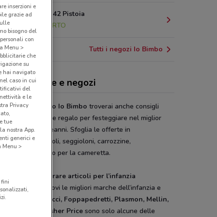
are inserzioni e
Viale Adua, 42 Pistoia
bile grazie ad
sulle
26 km
APERTO
amo bisogno del
 personali con
o a Menu >
Tutti i negozi Io Bimbo
bblicitarie che
vigazione su
e hai navigato
(nel caso in cui
Bimbo, offerte e negozi
ificativi del
ettività e le
stra Privacy
iando il
volantino Io Bimbo
troverai anche consigli
cato,
ci e numerose idee regalo per festeggiare nel miglior
e tue
Natale e compleanni. Sfoglia le offerte in
la nostra App.
nti generici e
ntazione, giocattoli, seggioloni, carrozzine,
 a Menu >
liamento e arredo per la cameretta.
imbo, dove comprare articoli per l’infanzia
fini
egozi Io Bimbo trovi le migliori marche dell’infanzia e
sonalizzati,
zi.
oli per neonati.
Picci, Foppapedretti, Plasmon, Mellin,
co, Inglesina, Fisher Price
sono solo alcune delle