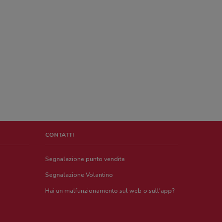
CONTATTI
Segnalazione punto vendita
Segnalazione Volantino
Hai un malfunzionamento sul web o sull'app?