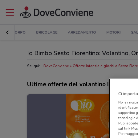
CASA E CORPO
BRICOLAGE
ARREDAMENTO
MOTORI
SAL
Io Bimbo Sesto Fiorentino: Volantino, Orar
Sei qui:
DoveConviene
Offerte Infanzia e giochi a Sesto Fior
Ultime offerte del volantino Io Bimbo
Ci importa
Noi e i nostr
identificato
supportino g
tecnologie d
Puoi accede
sul link Mos
Per maggiori