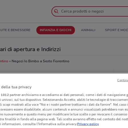
UTE E BENESSERE
INFANZIA E GIOCHI
ANIMALI
SPORT E MO
i di apertura e Indirizzi
entino
Negozi Io Bimbo a Sesto Fiorentino
Neg
Contin
 della tua privacy
i
1012
partner archiviamo e accediamo ai dati personali, come i dati di navigazione g
ri univoci, sul tuo dispositivo. Selezionando Accetto, abiliti le tecnologie di tracciame
li scopi mostrati alla voce "Noi e i nostri partner trattiamo i dati da fornire". Nel caso 
ovessero essere disabilitate, alcuni contenuti e annunci visualizzati potrebbero non ess
re nuovamente a questo menu per modificare le tue scelte o per revocare il consenso
tra finalità in fondo alla pagina web. Tali scelte avranno effetto nel contesto del nost
 informazioni, consulta l'Informativa sulla privacy.
Privacy policy