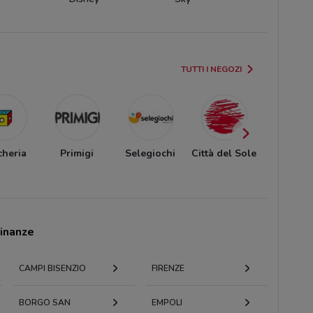
TUTTI I NEGOZI
cheria
Primigi
Selegiochi
Città del Sole
Blukid
cinanze
CAMPI BISENZIO
FIRENZE
BORGO SAN
EMPOLI