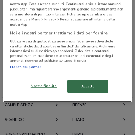
nostra App. Cosa succede se rifiuti: Continuerai a visualizzare annunci
Via San Quirico, 165 Campi Bisenzio
pubblicitari, ma riguarderanno argomenti generici e probabilmente non
saranno rilevanti per i tuoi interessi. Potrai sempre cambiare idea
4.4 km
CHIUSO
accedendo a Menu > Privacy > Personalizzazione all'interno della
nostra App.
Tutti i negozi Faber-Castell
Noi e i nostri partner trattiamo i dati per fornire:
Utilizzare dati di geolocalizzazione precisi. Scansione attiva delle
caratteristiche del dispositivo ai fini dell’identificazione. Archiviare
Faber-Castell, offerte e negozi
informazioni su dispositivo e/o accedervi. Pubblicità e contenuti
personalizzati, misurazione delle prestazioni dei contenuti e degli
annunci, ricerche sul pubblico, sviluppo di servizi.
Elenco dei partner
Offerte volantini e cataloghi per città nelle vicinanze
Mostra finalità
Accetto
SESTO FIORENTINO
CALENZANO
CAMPI BISENZIO
FIRENZE
SCANDICCI
PRATO
BORGO SAN LORENZO
EMPOLI