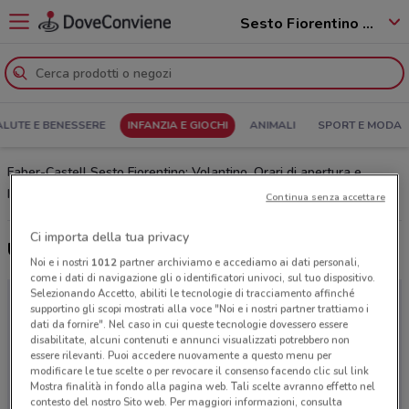
Sesto Fiorentino - 50019
ALUTE E BENESSERE
INFANZIA E GIOCHI
ANIMALI
SPORT E MODA
Faber-Castell Sesto Fiorentino: Volantino, Orari di apertura e
Indirizzi
Continua senza accettare
Ci importa della tua privacy
Ultime offerte del volantino Faber-Castell
Noi e i nostri
1012
partner archiviamo e accediamo ai dati personali,
come i dati di navigazione gli o identificatori univoci, sul tuo dispositivo.
Selezionando Accetto, abiliti le tecnologie di tracciamento affinché
supportino gli scopi mostrati alla voce "Noi e i nostri partner trattiamo i
dati da fornire". Nel caso in cui queste tecnologie dovessero essere
disabilitate, alcuni contenuti e annunci visualizzati potrebbero non
essere rilevanti. Puoi accedere nuovamente a questo menu per
modificare le tue scelte o per revocare il consenso facendo clic sul link
Mostra finalità in fondo alla pagina web. Tali scelte avranno effetto nel
contesto del nostro Sito web. Per maggiori informazioni, consulta