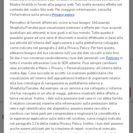
Mostra finalità in fondo alla pagina web. Tali scelte avranno effetto nel
contesto del nostro Sito web. Per maggiori informazioni, consulta
l'Informativa sulla privacy.
Privacy policy
Permettici di fornirti offerte più vicine ai tuoi bisogni: Utilizzando
Ci dispiace, al momento non abbiamo pubblicato
Shopfully/Tiendeo puoi visualizzare inserzioni e offerte per i tuoi acquisti
volantini nella tua zona. Riprova più tardi.
quotidiani più attinenti ai tuoi gusti e al tuo mondo. Tutto questo è
possibile grazie ad una serie di strumenti e analisi effettuate in base alle
tue attività all'interno dell'applicazione e sulle piattaforme collegate,
come indicato nel paragrafo 2 della Privacy Policy. Per fare questo,
abbiamo bisogno del tuo consenso sull'uso dei dati raccolti a tale fine.
Se dai il tuo consenso condivideremo i tuoi dati personali con
Partners
in
tutto il mondo attraverso l’uso di SDK esterne. Puoi sempre cambiare
Porta DoveConviene sempre con te!
idea accedendo a Menu > Privacy > Personalizzazione, all’interno della
Puoi trovare le migliori offerte dei negozi vicino a te,
nostra App. Cosa succede se accetti: Le inserzioni pubblicitarie che
salvarle e creare la tua lista del risparmio, comodamente
visualizzerai all'interno dell’app potranno trattare di argomenti relativi
dal tuo cellulare.
alla tua cronologia di navigazione su piattaforme esterne a
Shopfully/Tiendeo. Ad esempio, se un servizio a noi collegato ci informa
SCARICA L’APP
che hai navigato in un sito di viaggi, potremo mostrarti delle offerte a
tema vacanze. Inoltre, i dati sulla posizione (nel caso in cui abbia fornito
il relativo consenso) insieme alle informazioni sulle prestazioni della
rete e agli identificativi del dispositivo, possono essere raccolte e
condivisi con terze parti per comprendere e migliorare la connettività e
Negozi Colibrì a Sesto Fiorentino
le esperienze applicative sulle delle reti wireless, come meglio indicato
nel paragrafo 13.b della nostra Privacy Policy. Inoltre, i tuoi dati possono
anche essere utilizzati per la creazione di report, ricerche di mercato,