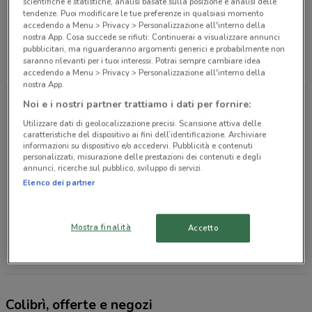
Via Della Treccia, 11/13 Firenze
scientifiche e statistiche, analisi basate sulla posizione e analisi delle
tendenze. Puoi modificare le tue preferenze in qualsiasi momento
4.1 km
accedendo a Menu > Privacy > Personalizzazione all'interno della
nostra App. Cosa succede se rifiuti: Continuerai a visualizzare annunci
pubblicitari, ma riguarderanno argomenti generici e probabilmente non
Viale G. Battista Morgagni, 8/E Firenze
saranno rilevanti per i tuoi interessi. Potrai sempre cambiare idea
5.6 km
accedendo a Menu > Privacy > Personalizzazione all'interno della
nostra App.
Viale G. Battista Morgagni, 8/E Firenze
Noi e i nostri partner trattiamo i dati per fornire:
5.7 km
Utilizzare dati di geolocalizzazione precisi. Scansione attiva delle
caratteristiche del dispositivo ai fini dell’identificazione. Archiviare
informazioni su dispositivo e/o accedervi. Pubblicità e contenuti
Via Duca D'Aosta, 20 Firenze
personalizzati, misurazione delle prestazioni dei contenuti e degli
annunci, ricerche sul pubblico, sviluppo di servizi.
7.8 km
Elenco dei partner
Galleria Tra Via Cavour E Via Ginori, 31 Firenze
8.1 km
Mostra finalità
Accetto
Tutti i negozi Colibrì
Colibrì, offerte e negozi