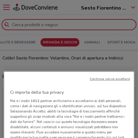
Sesto Fiorentino - 50019
ALUTE E BENESSERE
INFANZIA E GIOCHI
ANIMALI
SPORT E MODA
Colibrì Sesto Fiorentino: Volantino, Orari di apertura e Indirizzi
Ultime offerte del volantino Colibrì
Continua senza accettare
Ci importa della tua privacy
Noi e i nostri
1012
partner archiviamo e accediamo ai dati personali,
come i dati di navigazione gli o identificatori univoci, sul tuo dispositivo.
Selezionando Accetto, abiliti le tecnologie di tracciamento affinché
supportino gli scopi mostrati alla voce "Noi e i nostri partner trattiamo i
dati da fornire". Nel caso in cui queste tecnologie dovessero essere
disabilitate, alcuni contenuti e annunci visualizzati potrebbero non
essere rilevanti. Puoi accedere nuovamente a questo menu per
modificare le tue scelte o per revocare il consenso facendo clic sul link