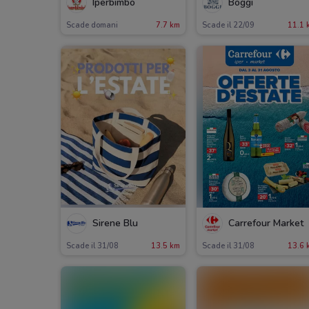
Iperbimbo
Boggi
Scade domani
7.7 km
Scade il 22/09
11.1 
Sirene Blu
Carrefour Market
Scade il 31/08
13.5 km
Scade il 31/08
13.6 