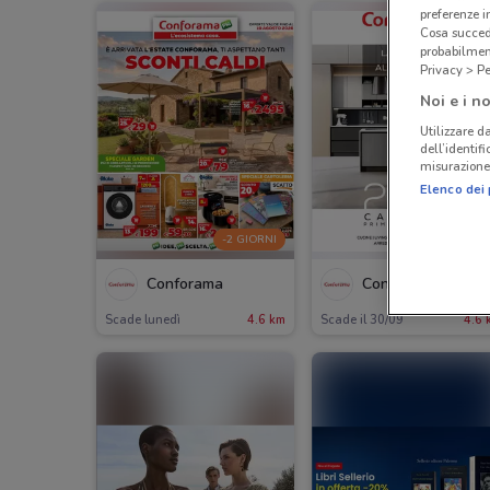
preferenze 
Cosa succede
probabilmen
Privacy > Pe
Noi e i no
Utilizzare da
dell’identif
misurazione 
Elenco dei 
-2 GIORNI
Conforama
Conforama
Scade lunedì
4.6 km
Scade il 30/09
4.6 