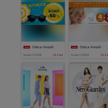
Ottica VistaSì
Ottica VistaSì
Scade il 15/09
14.4 km
Scade il 30/09
14.4 