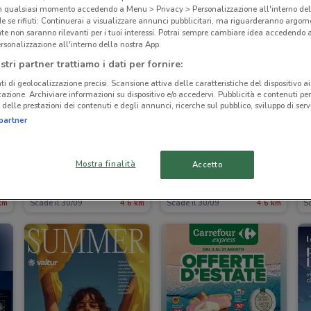
in qualsiasi momento accedendo a Menu > Privacy > Personalizzazione all'interno del
 se rifiuti: Continuerai a visualizzare annunci pubblicitari, ma riguarderanno argome
te non saranno rilevanti per i tuoi interessi. Potrai sempre cambiare idea accedendo
rsonalizzazione all'interno della nostra App.
stri partner trattiamo i dati per fornire:
ti di geolocalizzazione precisi. Scansione attiva delle caratteristiche del dispositivo ai 
icazione. Archiviare informazioni su dispositivo e/o accedervi. Pubblicità e contenuti per
delle prestazioni dei contenuti e degli annunci, ricerche sul pubblico, sviluppo di servi
partner
Mostra finalità
Accetto
Welcome Travel
Welcome Travel
km
Scade il 30/09
4.6 km
Scade il 30/09
4.6 km
Sc