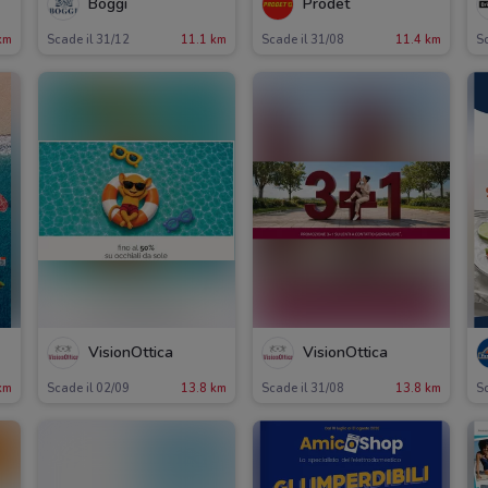
Boggi
Prodet
km
Scade il 31/12
11.1 km
Scade il 31/08
11.4 km
Sc
VisionOttica
VisionOttica
km
Scade il 02/09
13.8 km
Scade il 31/08
13.8 km
Sc