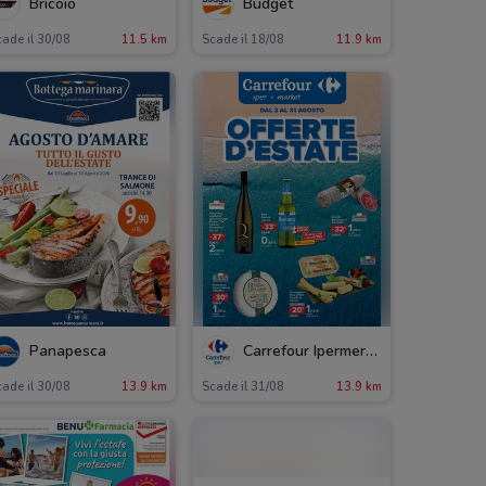
Bricoio
Budget
ade il 30/08
11.5 km
Scade il 18/08
11.9 km
Panapesca
Carrefour Ipermercati
ade il 30/08
13.9 km
Scade il 31/08
13.9 km