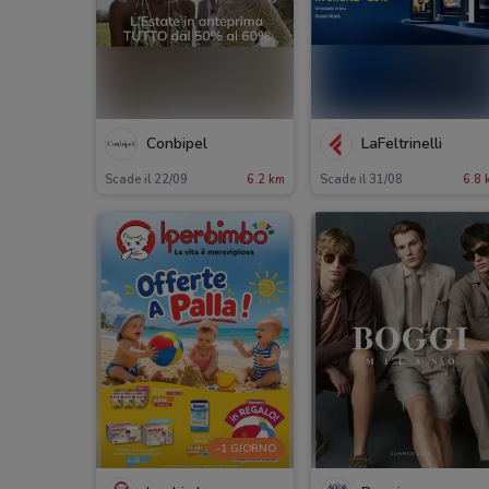
Conbipel
LaFeltrinelli
Scade il 22/09
6.2 km
Scade il 31/08
6.8 
-1 GIORNO