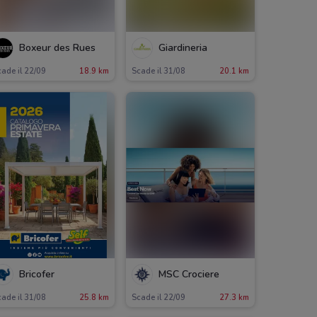
Boxeur des Rues
Giardineria
ade il 22/09
18.9 km
Scade il 31/08
20.1 km
Bricofer
MSC Crociere
ade il 31/08
25.8 km
Scade il 22/09
27.3 km