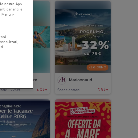
la nostra App.
nti generici e
 a Menu >
fini
sonalizzati,
zi.
-1 GIORNO
Costa Crociere
Marionnaud
ade il 22/09
4.6 km
Scade domani
5.8 km