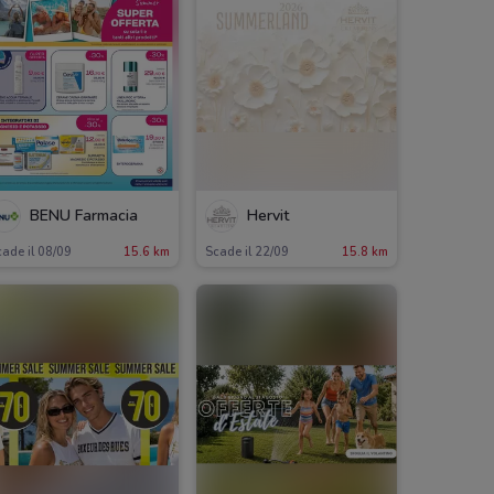
BENU Farmacia
Hervit
ade il 08/09
15.6 km
Scade il 22/09
15.8 km