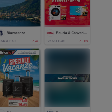
Bluvacanze
Fiducia & Convenienza
ade il 31/08
7 km
Scade il 15/08
7.3 km