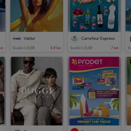
Valtur
Carrefour Express
km
Scade il 31/08
6.9 km
Scade il 31/08
7 km
Sc