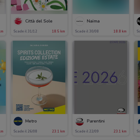
Città del Sole
Naïma
km
Scade il 31/12
18.5 km
Scade il 30/08
18.8 km
Sc
Metro
Parentini
km
Scade il 26/08
23.1 km
Scade il 22/09
23.1 km
Sc