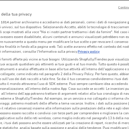
Contin
-1 GIORNO
-1 GIORNO
 della tua privacy
Famila Superstore
Famila
i
1014
partner archiviamo e accediamo ai dati personali, come i dati di navigazione g
ri univoci, sul tuo dispositivo. Selezionando Accetto, abiliti le tecnologie di tracciame
km
Scade domani
7.8 km
Scade domani
13.6 km
Sc
li scopi mostrati alla voce "Noi e i nostri partner trattiamo i dati da fornire". Nel caso 
ovessero essere disabilitate, alcuni contenuti e annunci visualizzati potrebbero non ess
re nuovamente a questo menu per modificare le tue scelte o per revocare il consenso
tra finalità in fondo alla pagina web. Tali scelte avranno effetto nel contesto del nost
 informazioni, consulta l'Informativa sulla privacy.
Privacy policy
i fornirti offerte più vicine ai tuoi bisogni: Utilizzando Shopfully/Tiendeo puoi visualizz
i tuoi acquisti quotidiani più attinenti ai tuoi gusti e al tuo mondo. Tutto questo è possi
 strumenti e analisi effettuate in base alle tue attività all'interno dell'applicazione e 
collegate, come indicato nel paragrafo 2 della Privacy Policy. Per fare questo, abbi
 sull'uso dei dati raccolti a tale fine. Se dai il tuo consenso condivideremo i tuoi dati
tutto il mondo attraverso l’uso di SDK esterne. Puoi sempre cambiare idea accedend
rsonalizzazione, all’interno della nostra App. Cosa succede se accetti: Le inserzioni pu
i all'interno dell’app potranno trattare di argomenti relativi alla tua cronologia di na
esterne a Shopfully/Tiendeo. Ad esempio, se un servizio a noi collegato ci informa ch
-2 GIORNI
i viaggi, potremo mostrarti delle offerte a tema vacanze. Inoltre, i dati sulla posizione 
o il relativo consenso) insieme alle informazioni sulle prestazioni della rete e agli ident
É Qui Parafarmacie
Maisons du Monde
 possono essere raccolte e condivisi con terze parti per comprendere e migliorare la conn
pplicative sulle delle reti wireless, come meglio indicato nel paragrafo 13.b della no
km
Scade lunedì
1.8 km
Scade il 31/08
2.4 km
Sc
re, i tuoi dati possono anche essere utilizzati per la creazione di report, ricerche di mer
 e statistiche, analisi basate sulla posizione e analisi delle tendenze. Puoi modificare l