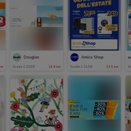
Douglas
Amico Shop
km
Scade il 22/09
14.4 km
Scade il 31/08
14.5 km
Sc