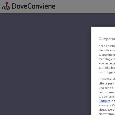
Ci importa
Noi e i nostr
identificato
supportino g
tecnologie d
Puoi accede
sul link Mos
Per maggiori
Permettici d
offerte per 
una serie di
piattaforme 
tuo consenso
Partners
in 
Privacy > Pe
visualizzera
piattaforme 