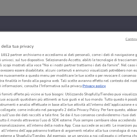
Contin
 della tua privacy
i
1012
partner archiviamo e accediamo ai dati personali, come i dati di navigazione g
ri univoci, sul tuo dispositivo. Selezionando Accetto, abiliti le tecnologie di tracciame
li scopi mostrati alla voce "Noi e i nostri partner trattiamo i dati da fornire". Nel caso 
ovessero essere disabilitate, alcuni contenuti e annunci visualizzati potrebbero non ess
re nuovamente a questo menu per modificare le tue scelte o per revocare il consenso
tra finalità in fondo alla pagina web. Tali scelte avranno effetto nel contesto del nost
 informazioni, consulta l'Informativa sulla privacy.
Privacy policy
i fornirti offerte più vicine ai tuoi bisogni: Utilizzando Shopfully/Tiendeo puoi visualizz
i tuoi acquisti quotidiani più attinenti ai tuoi gusti e al tuo mondo. Tutto questo è possi
 strumenti e analisi effettuate in base alle tue attività all'interno dell'applicazione e 
collegate, come indicato nel paragrafo 2 della Privacy Policy. Per fare questo, abbi
 sull'uso dei dati raccolti a tale fine. Se dai il tuo consenso condivideremo i tuoi dati
tutto il mondo attraverso l’uso di SDK esterne. Puoi sempre cambiare idea accedend
rsonalizzazione, all’interno della nostra App. Cosa succede se accetti: Le inserzioni pu
i all'interno dell’app potranno trattare di argomenti relativi alla tua cronologia di na
esterne a Shopfully/Tiendeo. Ad esempio, se un servizio a noi collegato ci informa ch