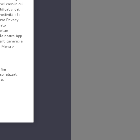
(nel caso in cui
ificativi del
ettività e le
stra Privacy
cato,
e tue
la nostra App.
nti generici e
 a Menu >
fini
sonalizzati,
zi.