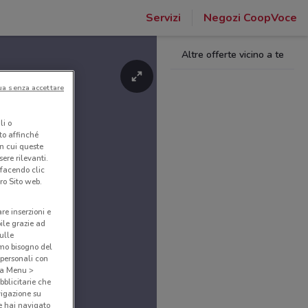
Servizi
Negozi CoopVoce
Altre offerte vicino a te
ua senza accettare
li o
nto affinché
in cui queste
ere rilevanti.
 facendo clic
ro Sito web.
are inserzioni e
bile grazie ad
sulle
amo bisogno del
 personali con
o a Menu >
bblicitarie che
vigazione su
e hai navigato