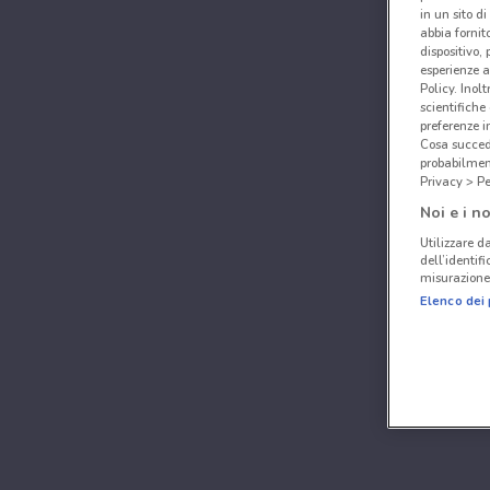
in un sito d
abbia fornit
dispositivo,
esperienze a
Policy. Inolt
scientifiche
preferenze 
Cosa succede
probabilmen
Privacy > Pe
Noi e i no
Utilizzare da
dell’identif
misurazione 
Elenco dei 