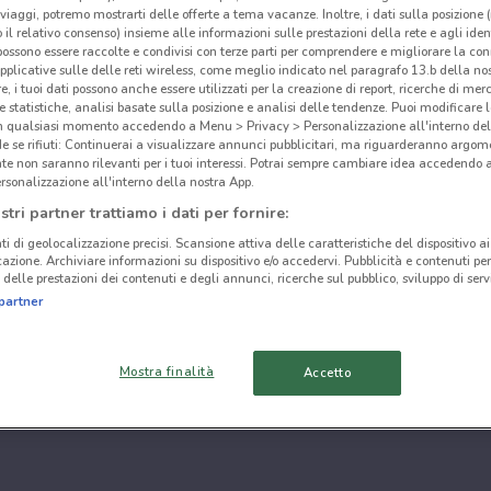
i viaggi, potremo mostrarti delle offerte a tema vacanze. Inoltre, i dati sulla posizione 
o il relativo consenso) insieme alle informazioni sulle prestazioni della rete e agli ident
 possono essere raccolte e condivisi con terze parti per comprendere e migliorare la conn
pplicative sulle delle reti wireless, come meglio indicato nel paragrafo 13.b della no
re, i tuoi dati possono anche essere utilizzati per la creazione di report, ricerche di mer
 e statistiche, analisi basate sulla posizione e analisi delle tendenze. Puoi modificare l
in qualsiasi momento accedendo a Menu > Privacy > Personalizzazione all'interno del
 se rifiuti: Continuerai a visualizzare annunci pubblicitari, ma riguarderanno argome
te non saranno rilevanti per i tuoi interessi. Potrai sempre cambiare idea accedendo
rsonalizzazione all'interno della nostra App.
stri partner trattiamo i dati per fornire:
ti di geolocalizzazione precisi. Scansione attiva delle caratteristiche del dispositivo ai 
icazione. Archiviare informazioni su dispositivo e/o accedervi. Pubblicità e contenuti per
delle prestazioni dei contenuti e degli annunci, ricerche sul pubblico, sviluppo di servi
partner
Mostra finalità
Accetto