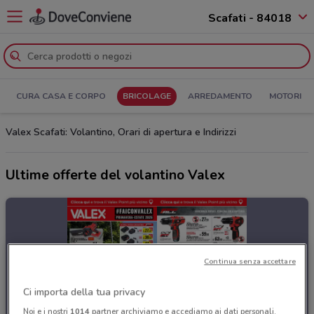
Scafati - 84018
CURA CASA E CORPO
BRICOLAGE
ARREDAMENTO
MOTORI
Valex Scafati: Volantino, Orari di apertura e Indirizzi
Ultime offerte del volantino Valex
Continua senza accettare
Ci importa della tua privacy
Noi e i nostri
1014
partner archiviamo e accediamo ai dati personali,