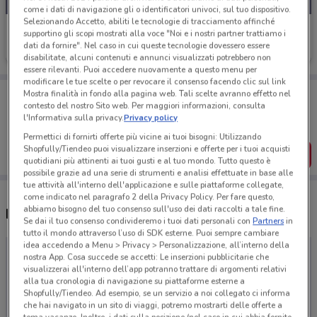
come i dati di navigazione gli o identificatori univoci, sul tuo dispositivo.
Selezionando Accetto, abiliti le tecnologie di tracciamento affinché
Valex
supportino gli scopi mostrati alla voce "Noi e i nostri partner trattiamo i
dati da fornire". Nel caso in cui queste tecnologie dovessero essere
Scade il 22/09
disabilitate, alcuni contenuti e annunci visualizzati potrebbero non
essere rilevanti. Puoi accedere nuovamente a questo menu per
modificare le tue scelte o per revocare il consenso facendo clic sul link
Porta DoveConviene sempre con te!
Mostra finalità in fondo alla pagina web. Tali scelte avranno effetto nel
Puoi trovare le migliori offerte dei negozi vicino a te,
contesto del nostro Sito web. Per maggiori informazioni, consulta
salvarle e creare la tua lista del risparmio, comodamente
l'Informativa sulla privacy.
Privacy policy
dal tuo cellulare.
Permettici di fornirti offerte più vicine ai tuoi bisogni: Utilizzando
Shopfully/Tiendeo puoi visualizzare inserzioni e offerte per i tuoi acquisti
SCARICA L’APP
quotidiani più attinenti ai tuoi gusti e al tuo mondo. Tutto questo è
possibile grazie ad una serie di strumenti e analisi effettuate in base alle
tue attività all'interno dell'applicazione e sulle piattaforme collegate,
come indicato nel paragrafo 2 della Privacy Policy. Per fare questo,
abbiamo bisogno del tuo consenso sull'uso dei dati raccolti a tale fine.
Negozi Valex a Scafati
Se dai il tuo consenso condivideremo i tuoi dati personali con
Partners
in
tutto il mondo attraverso l’uso di SDK esterne. Puoi sempre cambiare
idea accedendo a Menu > Privacy > Personalizzazione, all’interno della
nostra App. Cosa succede se accetti: Le inserzioni pubblicitarie che
visualizzerai all'interno dell’app potranno trattare di argomenti relativi
alla tua cronologia di navigazione su piattaforme esterne a
Shopfully/Tiendeo. Ad esempio, se un servizio a noi collegato ci informa
che hai navigato in un sito di viaggi, potremo mostrarti delle offerte a