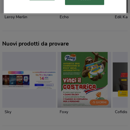
Leroy Merlin
Echo
Edil Ka
Nuovi prodotti da provare
-5 GIORNI
Sky
Foxy
Cofidis