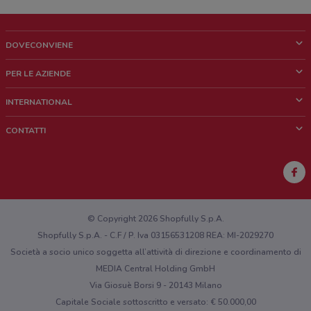
DOVECONVIENE
Cos'è DoveConviene
PER LE AZIENDE
Chi siamo
Cosa facciamo
INTERNATIONAL
News e media
Richieste commerciali e marketing
Brazil
CONTATTI
Lavora con noi
Mexico
Segnalazione punto vendita
France
Segnalazione Volantino
Australia
Hai un malfunzionamento sul web o sull'app?
New Zealand
© Copyright 2026 Shopfully S.p.A.
Shopfully S.p.A. - C.F / P. Iva 03156531208 REA: MI-2029270
Società a socio unico soggetta all’attività di direzione e coordinamento di
MEDIA Central Holding GmbH
Via Giosuè Borsi 9 - 20143 Milano
Capitale Sociale sottoscritto e versato: € 50.000,00