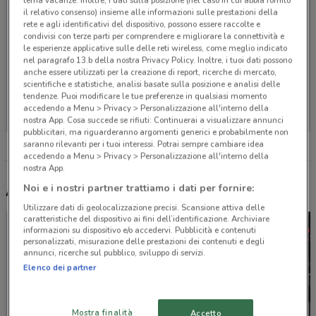
tema vacanze. Inoltre, i dati sulla posizione (nel caso in cui abbia fornito
il relativo consenso) insieme alle informazioni sulle prestazioni della
rete e agli identificativi del dispositivo, possono essere raccolte e
condivisi con terze parti per comprendere e migliorare la connettività e
le esperienze applicative sulle delle reti wireless, come meglio indicato
nel paragrafo 13.b della nostra Privacy Policy. Inoltre, i tuoi dati possono
anche essere utilizzati per la creazione di report, ricerche di mercato,
scientifiche e statistiche, analisi basate sulla posizione e analisi delle
Non ci sono negozi nelle vicinanze
tendenze. Puoi modificare le tue preferenze in qualsiasi momento
accedendo a Menu > Privacy > Personalizzazione all'interno della
nostra App. Cosa succede se rifiuti: Continuerai a visualizzare annunci
pubblicitari, ma riguarderanno argomenti generici e probabilmente non
saranno rilevanti per i tuoi interessi. Potrai sempre cambiare idea
accedendo a Menu > Privacy > Personalizzazione all'interno della
nostra App.
Noi e i nostri partner trattiamo i dati per fornire:
Altri volantini nelle vicinanze
Utilizzare dati di geolocalizzazione precisi. Scansione attiva delle
caratteristiche del dispositivo ai fini dell’identificazione. Archiviare
informazioni su dispositivo e/o accedervi. Pubblicità e contenuti
personalizzati, misurazione delle prestazioni dei contenuti e degli
annunci, ricerche sul pubblico, sviluppo di servizi.
Elenco dei partner
Mostra finalità
Accetto