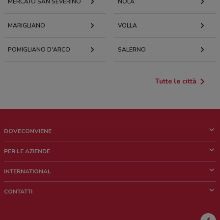
MERCATO SAN SEVERINO
NOLA
MARIGLIANO
VOLLA
POMIGLIANO D'ARCO
SALERNO
Tutte le città
DOVECONVIENE
Cos'è DoveConviene
PER LE AZIENDE
Chi siamo
Cosa facciamo
INTERNATIONAL
News e media
Richieste commerciali e marketing
Brazil
CONTATTI
Lavora con noi
Mexico
Segnalazione punto vendita
France