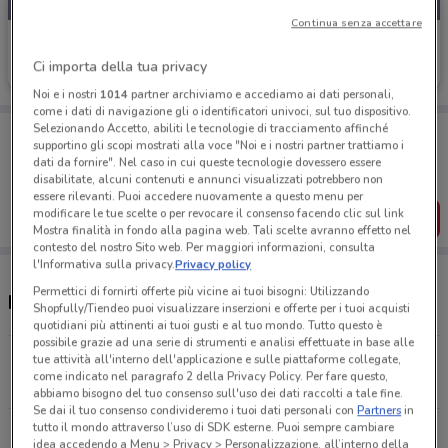
Continua senza accettare
Iperceramica
Ci importa della tua privacy
Scade il 31/08
4.9 km
Noi e i nostri
1014
partner archiviamo e accediamo ai dati personali,
come i dati di navigazione gli o identificatori univoci, sul tuo dispositivo.
Selezionando Accetto, abiliti le tecnologie di tracciamento affinché
Porta DoveConviene sempre con te!
supportino gli scopi mostrati alla voce "Noi e i nostri partner trattiamo i
Puoi trovare le migliori offerte dei negozi vicino a te,
dati da fornire". Nel caso in cui queste tecnologie dovessero essere
salvarle e creare la tua lista del risparmio, comodamente
disabilitate, alcuni contenuti e annunci visualizzati potrebbero non
dal tuo cellulare.
essere rilevanti. Puoi accedere nuovamente a questo menu per
modificare le tue scelte o per revocare il consenso facendo clic sul link
SCARICA L’APP
Mostra finalità in fondo alla pagina web. Tali scelte avranno effetto nel
contesto del nostro Sito web. Per maggiori informazioni, consulta
l'Informativa sulla privacy.
Privacy policy
Permettici di fornirti offerte più vicine ai tuoi bisogni: Utilizzando
Negozi e orari Iperceramica
Shopfully/Tiendeo puoi visualizzare inserzioni e offerte per i tuoi acquisti
quotidiani più attinenti ai tuoi gusti e al tuo mondo. Tutto questo è
possibile grazie ad una serie di strumenti e analisi effettuate in base alle
Traversa Andolfi, 45 Torre Annunziata
tue attività all'interno dell'applicazione e sulle piattaforme collegate,
come indicato nel paragrafo 2 della Privacy Policy. Per fare questo,
4.9 km
APERTO
abbiamo bisogno del tuo consenso sull'uso dei dati raccolti a tale fine.
Se dai il tuo consenso condivideremo i tuoi dati personali con
Partners
in
tutto il mondo attraverso l’uso di SDK esterne. Puoi sempre cambiare
Via Circumvallazione Esterna di Napoli, 11 Casoria
idea accedendo a Menu > Privacy > Personalizzazione, all’interno della