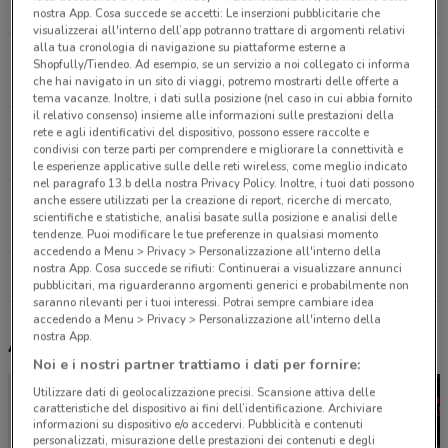
25.4 km
nostra App. Cosa succede se accetti: Le inserzioni pubblicitarie che
visualizzerai all'interno dell’app potranno trattare di argomenti relativi
alla tua cronologia di navigazione su piattaforme esterne a
Via Circonvallazione Esterna, 11 Casoria
Shopfully/Tiendeo. Ad esempio, se un servizio a noi collegato ci informa
25.4 km
CHIUSO
che hai navigato in un sito di viaggi, potremo mostrarti delle offerte a
tema vacanze. Inoltre, i dati sulla posizione (nel caso in cui abbia fornito
il relativo consenso) insieme alle informazioni sulle prestazioni della
Via San Leonardo, 106 Salerno
rete e agli identificativi del dispositivo, possono essere raccolte e
condivisi con terze parti per comprendere e migliorare la connettività e
27.6 km
le esperienze applicative sulle delle reti wireless, come meglio indicato
nel paragrafo 13.b della nostra Privacy Policy. Inoltre, i tuoi dati possono
anche essere utilizzati per la creazione di report, ricerche di mercato,
Via San Leonardo, 106 Salerno
scientifiche e statistiche, analisi basate sulla posizione e analisi delle
27.6 km
CHIUSO
tendenze. Puoi modificare le tue preferenze in qualsiasi momento
accedendo a Menu > Privacy > Personalizzazione all'interno della
nostra App. Cosa succede se rifiuti: Continuerai a visualizzare annunci
Tutti i negozi Iperceramica
pubblicitari, ma riguarderanno argomenti generici e probabilmente non
saranno rilevanti per i tuoi interessi. Potrai sempre cambiare idea
accedendo a Menu > Privacy > Personalizzazione all'interno della
nostra App.
Altri volantini nelle vicinanze
Noi e i nostri partner trattiamo i dati per fornire:
Utilizzare dati di geolocalizzazione precisi. Scansione attiva delle
caratteristiche del dispositivo ai fini dell’identificazione. Archiviare
informazioni su dispositivo e/o accedervi. Pubblicità e contenuti
personalizzati, misurazione delle prestazioni dei contenuti e degli