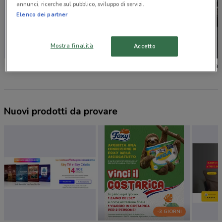
annunci, ricerche sul pubblico, sviluppo di servizi.
Elenco dei partner
Mostra finalità
Accetto
Leroy Merlin
Echo
Edil Ka
Nuovi prodotti da provare
-3 GIORNI