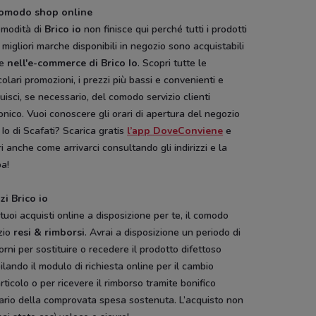
omodo shop online
omodità di
Brico io
non finisce qui perché tutti i prodotti
 migliori marche disponibili in negozio sono acquistabili
he
nell'e-commerce di
Brico Io
. Scopri tutte le
colari promozioni, i prezzi più bassi e convenienti e
uisci, se necessario, del comodo servizio clienti
onico. Vuoi conoscere gli orari di apertura del negozio
 Io di Scafati? Scarica gratis
l’app DoveConviene
e
i anche come arrivarci consultando gli indirizzi e la
a!
zi Brico io
 tuoi acquisti online a disposizione per te, il comodo
zio
resi & rimborsi
. Avrai a disposizione un periodo di
orni per sostituire o recedere il prodotto difettoso
lando il modulo di richiesta online per il cambio
articolo o per ricevere il rimborso tramite bonifico
ario della comprovata spesa sostenuta. L’acquisto non