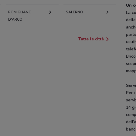
Un c
POMIGLIANO
SALERNO
La c
D'ARCO
delle
anc
parti
Tutte le città
usufr
telef
Brico
scopr
mapp
Servi
Per i
servi
14 gi
compi
dell’
banc