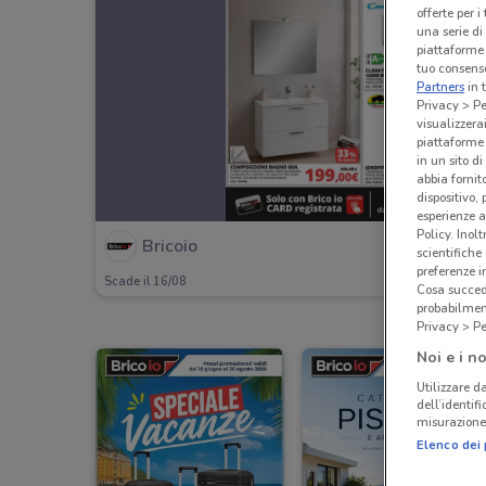
offerte per 
una serie di
piattaforme 
tuo consenso
Partners
in 
Privacy > Pe
visualizzera
piattaforme 
in un sito d
abbia fornit
dispositivo,
esperienze a
Policy. Inolt
Bricoio
scientifiche
preferenze 
Scade il 16/08
Cosa succede
probabilmen
Privacy > Pe
Noi e i no
Utilizzare da
dell’identif
misurazione 
Elenco dei 