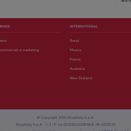
era m
ZIENDE
INTERNATIONAL
iamo
Brazil
commerciali e marketing
Mexico
France
Australia
New Zealand
© Copyright 2026 Shopfully S.p.A.
Shopfully S.p.A. - C.F / P. Iva 03156531208 REA: MI-2029270