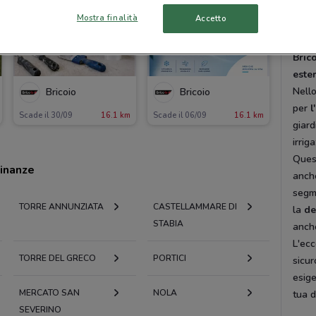
inter
Mostra finalità
Accetto
acqui
.
Bric
este
Nello
Bricoio
Bricoio
per
l
Scade il 30/09
16.1 km
Scade il 06/09
16.1 km
giard
irrig
Quest
cinanze
anche
segm
TORRE ANNUNZIATA
CASTELLAMMARE DI
la
de
STABIA
anch
L'ecc
TORRE DEL GRECO
PORTICI
sicur
esige
MERCATO SAN
NOLA
tua d
SEVERINO