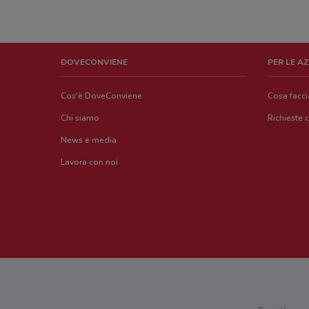
DOVECONVIENE
PER LE A
Cos'è DoveConviene
Cosa facc
Chi siamo
Richieste 
News e media
Lavora con noi