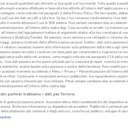
i tuoi acquisti quotidiani più attinenti ai tuoi gusti e al tuo mondo. Tutto questo è possi
Gli
 strumenti e analisi effettuate in base alle tue attività all'interno dell'applicazione e 
neg
collegate, come indicato nel paragrafo 2 della Privacy Policy. Per fare questo, abbi
 sull'uso dei dati raccolti a tale fine. Se dai il tuo consenso condivideremo i tuoi dati
tutto il mondo attraverso l’uso di SDK esterne. Puoi sempre cambiare idea accedend
Brico
rsonalizzazione, all’interno della nostra App. Cosa succede se accetti: Le inserzioni pu
i all'interno dell’app potranno trattare di argomenti relativi alla tua cronologia di na
Casa 
esterne a Shopfully/Tiendeo. Ad esempio, se un servizio a noi collegato ci informa ch
dal L
i viaggi, potremo mostrarti delle offerte a tema vacanze. Inoltre, i dati sulla posizione 
o il relativo consenso) insieme alle informazioni sulle prestazioni della rete e agli ident
artic
 possono essere raccolte e condivisi con terze parti per comprendere e migliorare la conn
io è 
pplicative sulle delle reti wireless, come meglio indicato nel paragrafo 13.b della no
re, i tuoi dati possono anche essere utilizzati per la creazione di report, ricerche di mer
grazi
 e statistiche, analisi basate sulla posizione e analisi delle tendenze. Puoi modificare l
Brico
in qualsiasi momento accedendo a Menu > Privacy > Personalizzazione all'interno del
16.1 km
bric
 se rifiuti: Continuerai a visualizzare annunci pubblicitari, ma riguarderanno argome
te non saranno rilevanti per i tuoi interessi. Potrai sempre cambiare idea accedendo
brico
rsonalizzazione all'interno della nostra App.
Brico
stri partner trattiamo i dati per fornire:
attre
ti di geolocalizzazione precisi. Scansione attiva delle caratteristiche del dispositivo ai 
lavor
icazione. Archiviare informazioni su dispositivo e/o accedervi. Pubblicità e contenuti per
l’hob
delle prestazioni dei contenuti e degli annunci, ricerche sul pubblico, sviluppo di servi
trove
partner
cors