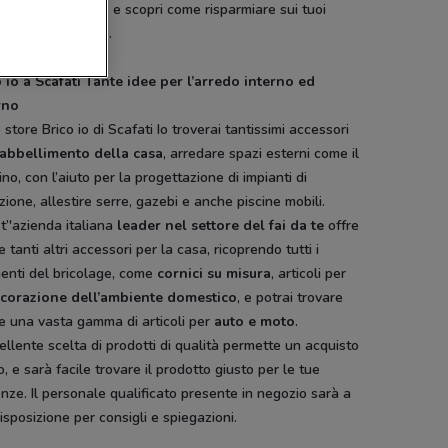
essanti e speciali, e scopri come risparmiare sui tuoi
sti per il fai da te.
o io a Scafati Tante idee per l’arredo interno ed
rno
 store Brico io di Scafati Io troverai tantissimi accessori
'abbellimento della casa
, arredare spazi esterni come il
ino, con l’aiuto per la progettazione di impianti di
azione, allestire serre, gazebi e anche piscine mobili.
’'azienda italiana
leader nel settore del fai da te
offre
 tanti altri accessori per la casa, ricoprendo tutti i
enti del bricolage, come
cornici su misura
, articoli per
corazione dell’ambiente domestico
, e potrai trovare
e una vasta gamma di articoli per
auto e moto
.
ellente scelta di prodotti di qualità permette un acquisto
o, e sarà facile trovare il prodotto giusto per le tue
nze. Il personale qualificato presente in negozio sarà a
isposizione per consigli e spiegazioni.