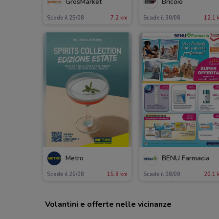
GrosMarket
Bricoio
Scade il 25/08
7.2 km
Scade il 30/08
12.1 
Metro
BENU Farmacia
Scade il 26/08
15.8 km
Scade il 08/09
20.1 
Volantini e offerte nelle vicinanze