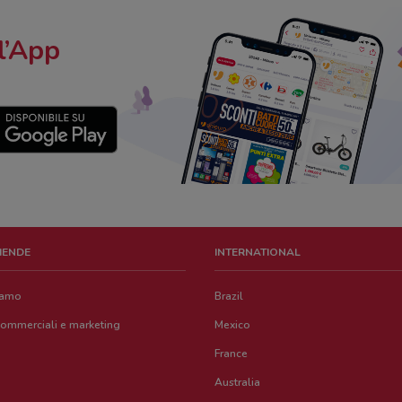
l’App
ZIENDE
INTERNATIONAL
iamo
Brazil
commerciali e marketing
Mexico
France
Australia