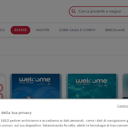
ICA
ESTATE
NOVITÀ
CURA CASA E CORPO
BRICOLAGE
Contin
 della tua privacy
i
1012
partner archiviamo e accediamo ai dati personali, come i dati di navigazione g
ri univoci, sul tuo dispositivo. Selezionando Accetto, abiliti le tecnologie di tracciame