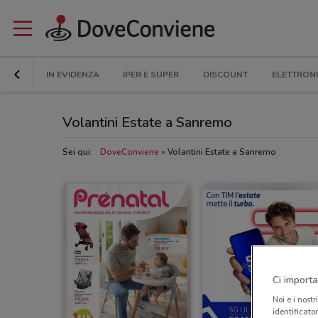
IN EVIDENZA
IPER E SUPER
DISCOUNT
ELETTRON
Volantini Estate a Sanremo
Sei qui:
DoveConviene
Volantini Estate a Sanremo
Ci importa
Noi e i nostr
identificato