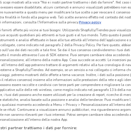
li scopi mostrati alla voce "Noi e i nostri partner trattiamo i dati da fornire". Nel caso 
ovessero essere disabilitate, alcuni contenuti e annunci visualizzati potrebbero non ess
re nuovamente a questo menu per modificare le tue scelte o per revocare il consenso
tra finalità in fondo alla pagina web. Tali scelte avranno effetto nel contesto del nost
Welcome Travel
Welcome Travel
 informazioni, consulta l'Informativa sulla privacy.
Privacy policy
 m
Scade il 30/09
94 m
Scade il 30/09
94 m
Sc
i fornirti offerte più vicine ai tuoi bisogni: Utilizzando Shopfully/Tiendeo puoi visualizz
i tuoi acquisti quotidiani più attinenti ai tuoi gusti e al tuo mondo. Tutto questo è possi
 strumenti e analisi effettuate in base alle tue attività all'interno dell'applicazione e 
collegate, come indicato nel paragrafo 2 della Privacy Policy. Per fare questo, abbi
 sull'uso dei dati raccolti a tale fine. Se dai il tuo consenso condivideremo i tuoi dati
tutto il mondo attraverso l’uso di SDK esterne. Puoi sempre cambiare idea accedend
rsonalizzazione, all’interno della nostra App. Cosa succede se accetti: Le inserzioni pu
i all'interno dell’app potranno trattare di argomenti relativi alla tua cronologia di na
esterne a Shopfully/Tiendeo. Ad esempio, se un servizio a noi collegato ci informa ch
i viaggi, potremo mostrarti delle offerte a tema vacanze. Inoltre, i dati sulla posizione 
o il relativo consenso) insieme alle informazioni sulle prestazioni della rete e agli ident
 possono essere raccolte e condivisi con terze parti per comprendere e migliorare la conn
pplicative sulle delle reti wireless, come meglio indicato nel paragrafo 13.b della no
re, i tuoi dati possono anche essere utilizzati per la creazione di report, ricerche di mer
 e statistiche, analisi basate sulla posizione e analisi delle tendenze. Puoi modificare l
in qualsiasi momento accedendo a Menu > Privacy > Personalizzazione all'interno del
 se rifiuti: Continuerai a visualizzare annunci pubblicitari, ma riguarderanno argome
VisionOttica
Ubik
te non saranno rilevanti per i tuoi interessi. Potrai sempre cambiare idea accedendo
rsonalizzazione all'interno della nostra App.
 m
Scade il 31/08
256 m
Scade il 31/08
321 m
Sc
stri partner trattiamo i dati per fornire: