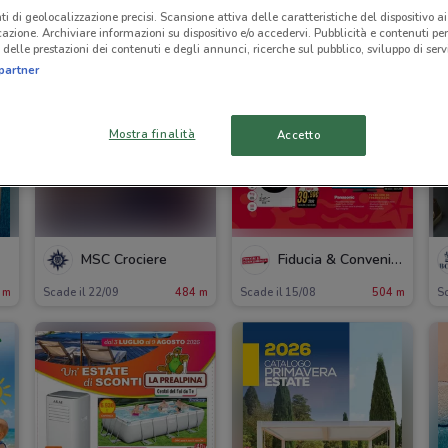
ti di geolocalizzazione precisi. Scansione attiva delle caratteristiche del dispositivo ai 
icazione. Archiviare informazioni su dispositivo e/o accedervi. Pubblicità e contenuti per
delle prestazioni dei contenuti e degli annunci, ricerche sul pubblico, sviluppo di servi
partner
Mostra finalità
Accetto
MSC Crociere
Fiducia & Convenienza
 m
Scade il 22/09
484 m
Scade il 15/08
504 m
Sc