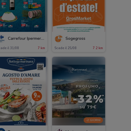
Carrefour Ipermercati
Sogegross
ade il 31/08
7 km
Scade il 25/08
7.2 km
-2 GIORNI