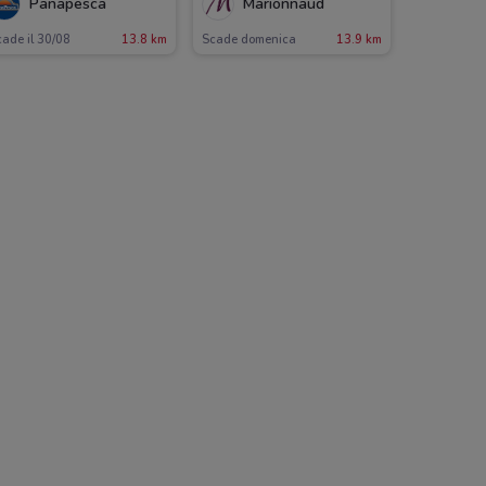
Panapesca
Marionnaud
ade il 30/08
13.8 km
Scade domenica
13.9 km