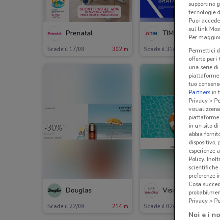
supportino g
tecnologie d
Puoi accede
sul link Mos
Prenatal
TIM
Per maggiori
Scade il 17/08
302 m
Scade il 31/12
45
Permettici d
offerte per 
una serie di
piattaforme 
tuo consenso
Partners
in 
Privacy > Pe
visualizzera
piattaforme 
in un sito d
abbia fornit
dispositivo,
esperienze a
Policy. Inolt
scientifiche
preferenze 
Cosa succede
Douglas
VisionOttica
probabilmen
Privacy > Pe
Scade il 22/09
214 m
Scade il 02/09
256
Noi e i no