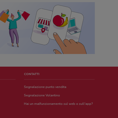
CONTATTI
Segnalazione punto vendita
Segnalazione Volantino
Hai un malfunzionamento sul web o sull'app?