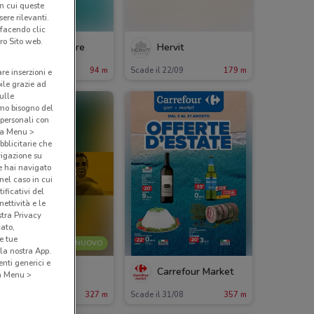
in cui queste
ere rilevanti.
 facendo clic
ro Sito web.
Costa Crociere
Hervit
ade il 22/09
94 m
Scade il 22/09
179 m
are inserzioni e
bile grazie ad
sulle
amo bisogno del
 personali con
o a Menu >
bblicitarie che
vigazione su
e hai navigato
(nel caso in cui
ificativi del
ettività e le
stra Privacy
cato,
e tue
NUOVO
la nostra App.
nti generici e
Kena Mobile
Carrefour Market
 a Menu >
ade il 02/09
327 m
Scade il 31/08
357 m