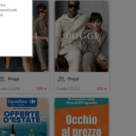
fini
sonalizzati,
zi.
Boggi
Boggi
ade il 22/09
505 m
Scade il 31/12
505 m