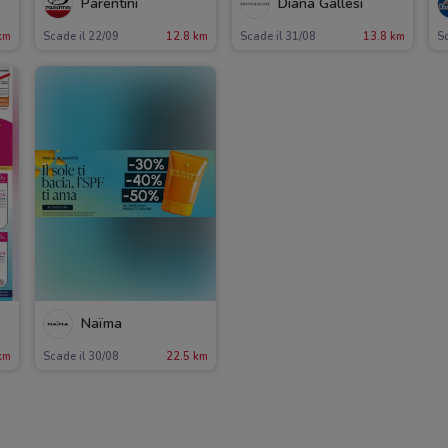
Parentini
Diana Gallesi
km
Scade il 22/09
12.8 km
Scade il 31/08
13.8 km
Sc
Naïma
km
Scade il 30/08
22.5 km