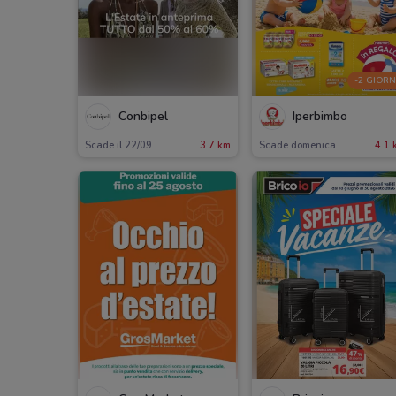
-2 GIORN
Conbipel
Iperbimbo
Scade il 22/09
3.7 km
Scade domenica
4.1 