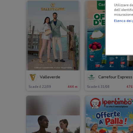
Utilizzare da
dell’identif
misurazione 
Elenco dei 
Valleverde
Carrefour Express
Scade il 22/09
444 m
Scade il 31/08
476