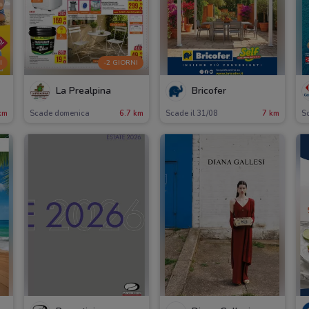
I
-2 GIORNI
La Prealpina
Bricofer
km
Scade domenica
6.7 km
Scade il 31/08
7 km
Sc