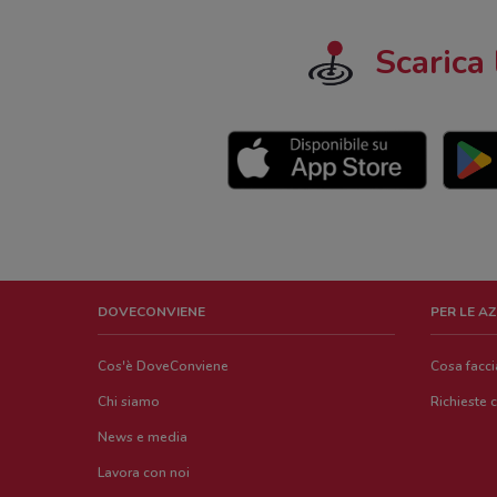
Scarica 
DOVECONVIENE
PER LE A
Cos'è DoveConviene
Cosa facc
Chi siamo
Richieste 
News e media
Lavora con noi