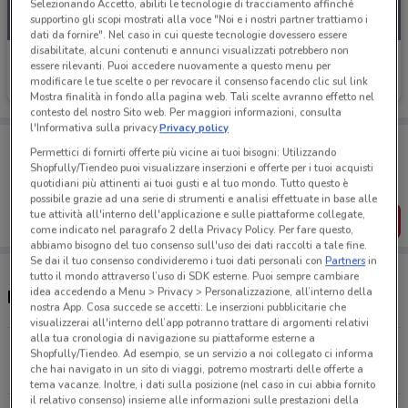
Selezionando Accetto, abiliti le tecnologie di tracciamento affinché
supportino gli scopi mostrati alla voce "Noi e i nostri partner trattiamo i
dati da fornire". Nel caso in cui queste tecnologie dovessero essere
disabilitate, alcuni contenuti e annunci visualizzati potrebbero non
Prenatal
essere rilevanti. Puoi accedere nuovamente a questo menu per
modificare le tue scelte o per revocare il consenso facendo clic sul link
Scade il 17/08
2.5 km
Mostra finalità in fondo alla pagina web. Tali scelte avranno effetto nel
contesto del nostro Sito web. Per maggiori informazioni, consulta
l'Informativa sulla privacy.
Privacy policy
Porta DoveConviene sempre con te!
Permettici di fornirti offerte più vicine ai tuoi bisogni: Utilizzando
Puoi trovare le migliori offerte dei negozi vicino a te,
Shopfully/Tiendeo puoi visualizzare inserzioni e offerte per i tuoi acquisti
salvarle e creare la tua lista del risparmio, comodamente
quotidiani più attinenti ai tuoi gusti e al tuo mondo. Tutto questo è
dal tuo cellulare.
possibile grazie ad una serie di strumenti e analisi effettuate in base alle
tue attività all'interno dell'applicazione e sulle piattaforme collegate,
SCARICA L’APP
come indicato nel paragrafo 2 della Privacy Policy. Per fare questo,
abbiamo bisogno del tuo consenso sull'uso dei dati raccolti a tale fine.
Se dai il tuo consenso condivideremo i tuoi dati personali con
Partners
in
tutto il mondo attraverso l’uso di SDK esterne. Puoi sempre cambiare
idea accedendo a Menu > Privacy > Personalizzazione, all’interno della
Negozi e orari Prénatal
nostra App. Cosa succede se accetti: Le inserzioni pubblicitarie che
visualizzerai all'interno dell’app potranno trattare di argomenti relativi
alla tua cronologia di navigazione su piattaforme esterne a
Ss Emilia Km 315 San Giuliano Milanese
Shopfully/Tiendeo. Ad esempio, se un servizio a noi collegato ci informa
che hai navigato in un sito di viaggi, potremo mostrarti delle offerte a
2.5 km
tema vacanze. Inoltre, i dati sulla posizione (nel caso in cui abbia fornito
il relativo consenso) insieme alle informazioni sulle prestazioni della