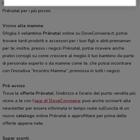
Prénatal, pratici, leggeri e funzionali, o il fasciatoio e le culle
Prénatal per i più piccini.
Vicino alle mamme
Sfoglia il
volantino Prénatal
online su DoveConviene.it: potrai
trovare tanti prodotti e accessori per i tuoi figli e abiti premaman
per te; inoltre, presso i negozi Prénatal, potrai ricevere anche
pratici consigli su come crescere al meglio il tuo bambino da parte
di personale esperto o da mamme come te, che potrai incontrare
con l’iniziativa “Incontro Mamma”, promossa in tutti i negozi.
Pré-avviso
Trova le
offerte Prénatal
, l’indirizzo e l’orario del punto vendita più
vicino a te con l’
app di DoveConviene
; puoi anche iscriverti alla
newsletter per essere informata in tempo reale sull'uscita di un
nuovo
catalogo
online Prénatal e approfittare per prima delle
offerte appena nate.
Super sconti