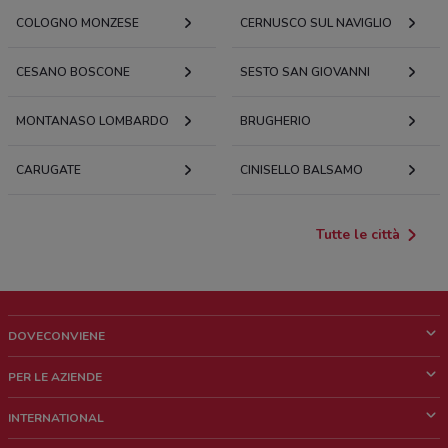
COLOGNO MONZESE
CERNUSCO SUL NAVIGLIO
CESANO BOSCONE
SESTO SAN GIOVANNI
MONTANASO LOMBARDO
BRUGHERIO
CARUGATE
CINISELLO BALSAMO
Tutte le città
DOVECONVIENE
Cos'è DoveConviene
PER LE AZIENDE
Chi siamo
Cosa facciamo
INTERNATIONAL
News e media
Richieste commerciali e marketing