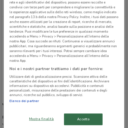
Via Giacomo Antonini, 32 Milano
rete e agli identificativi del dispositivo, possono essere raccolte e
condivisi con terze parti per comprendere e migliorare la connettività e
8.4 km
CHIUSO
le esperienze applicative sulle delle reti wireless, come meglio indicato
nel paragrafo 13.b della nostra Privacy Policy. Inoltre, i tuoi dati possono
anche essere utilizzati per la creazione di report, ricerche di mercato,
Via Cascina Venina 9/11 Assago
scientifiche e statistiche, analisi basate sulla posizione e analisi delle
10.2 km
tendenze. Puoi modificare le tue preferenze in qualsiasi momento
accedendo a Menu > Privacy > Personalizzazione all'interno della
nostra App. Cosa succede se rifiuti: Continuerai a visualizzare annunci
Via Adriano, 81 Milano
pubblicitari, ma riguarderanno argomenti generici e probabilmente non
13.3 km
saranno rilevanti per i tuoi interessi. Potrai sempre cambiare idea
accedendo a Menu > Privacy > Personalizzazione all'interno della
nostra App.
Via Lorenteggio, 246 Milano
Noi e i nostri partner trattiamo i dati per fornire:
13.8 km
CHIUSO
Utilizzare dati di geolocalizzazione precisi. Scansione attiva delle
caratteristiche del dispositivo ai fini dell’identificazione. Archiviare
Tutti i negozi Prenatal
informazioni su dispositivo e/o accedervi. Pubblicità e contenuti
personalizzati, misurazione delle prestazioni dei contenuti e degli
annunci, ricerche sul pubblico, sviluppo di servizi.
Elenco dei partner
Volantino, offerte e negozi Prénatal
Prénatal
è una catena di moda che da 50 anni a questa parte
Mostra finalità
Accetto
veste neonati, bimbi e donne in dolce attesa. Scopri i passeggini