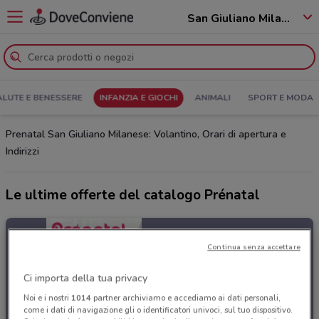
San Giuliano Milanese - 20098
ALUTE E BENESSERE
INFANZIA E GIOCHI
ANIMALI
SPORT E MODA
Prenatal San Giuliano Milanese: Volantino, Orari di apertura e
Indirizzi
Le ultime offerte del catalogo Prénatal
Continua senza accettare
Ci importa della tua privacy
Noi e i nostri
1014
partner archiviamo e accediamo ai dati personali,
come i dati di navigazione gli o identificatori univoci, sul tuo dispositivo.