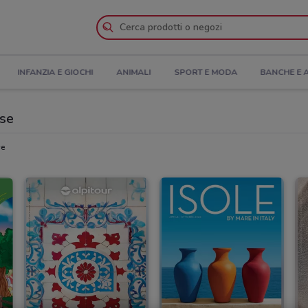
INFANZIA E GIOCHI
ANIMALI
SPORT E MODA
BANCHE E 
ese
se