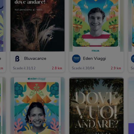
e
Bluvacanze
Eden Viaggi
km
Scade il 31/12
2.8 km
Scade il 30/04
2.9 km
Sc