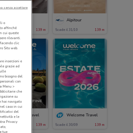
ua senza accettare
Alpitour
Alpitour
li o
nto affinché
ade il 31/10
139 m
Scade il 31/10
139 m
in cui queste
ere rilevanti.
 facendo clic
ro Sito web.
are inserzioni e
bile grazie ad
sulle
amo bisogno del
 personali con
o a Menu >
bblicitarie che
vigazione su
e hai navigato
(nel caso in cui
ificativi del
Welcome Travel
Welcome Travel
ettività e le
stra Privacy
ade il 30/09
139 m
Scade il 30/09
139 m
cato,
e tue