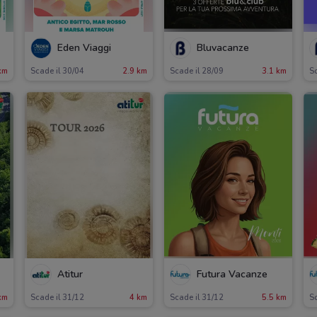
Eden Viaggi
Bluvacanze
km
Scade il 30/04
2.9 km
Scade il 28/09
3.1 km
Sc
Atitur
Futura Vacanze
km
Scade il 31/12
4 km
Scade il 31/12
5.5 km
Sc