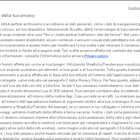
Contin
 della tua privacy
Alpitour
Alpitour
i
1014
partner archiviamo e accediamo ai dati personali, come i dati di navigazione g
ri univoci, sul tuo dispositivo. Selezionando Accetto, abiliti le tecnologie di tracciame
 m
Scade il 31/10
139 m
Scade il 31/10
139 m
Sc
li scopi mostrati alla voce "Noi e i nostri partner trattiamo i dati da fornire". Nel caso 
ovessero essere disabilitate, alcuni contenuti e annunci visualizzati potrebbero non ess
re nuovamente a questo menu per modificare le tue scelte o per revocare il consenso
tra finalità in fondo alla pagina web. Tali scelte avranno effetto nel contesto del nost
 informazioni, consulta l'Informativa sulla privacy.
Privacy policy
i fornirti offerte più vicine ai tuoi bisogni: Utilizzando Shopfully/Tiendeo puoi visualizz
i tuoi acquisti quotidiani più attinenti ai tuoi gusti e al tuo mondo. Tutto questo è possi
 strumenti e analisi effettuate in base alle tue attività all'interno dell'applicazione e 
collegate, come indicato nel paragrafo 2 della Privacy Policy. Per fare questo, abbi
 sull'uso dei dati raccolti a tale fine. Se dai il tuo consenso condivideremo i tuoi dati
tutto il mondo attraverso l’uso di SDK esterne. Puoi sempre cambiare idea accedend
rsonalizzazione, all’interno della nostra App. Cosa succede se accetti: Le inserzioni pu
i all'interno dell’app potranno trattare di argomenti relativi alla tua cronologia di na
esterne a Shopfully/Tiendeo. Ad esempio, se un servizio a noi collegato ci informa ch
-1 GIORNO
i viaggi, potremo mostrarti delle offerte a tema vacanze. Inoltre, i dati sulla posizione 
o il relativo consenso) insieme alle informazioni sulle prestazioni della rete e agli ident
Alpitour
Costa Crociere
 possono essere raccolte e condivisi con terze parti per comprendere e migliorare la conn
pplicative sulle delle reti wireless, come meglio indicato nel paragrafo 13.b della no
 m
Scade il 31/12
139 m
Scade domani
139 m
Sc
re, i tuoi dati possono anche essere utilizzati per la creazione di report, ricerche di mer
 e statistiche, analisi basate sulla posizione e analisi delle tendenze. Puoi modificare l