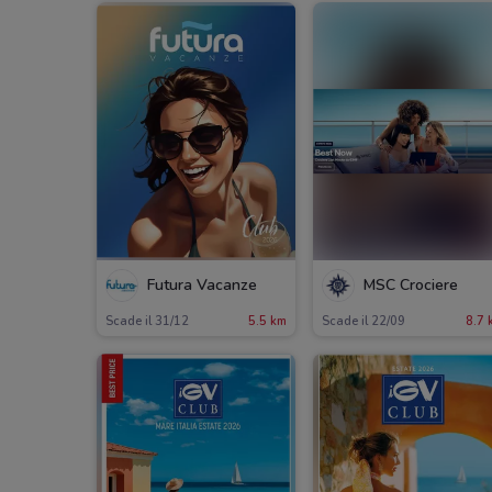
Futura Vacanze
MSC Crociere
Scade il 31/12
5.5 km
Scade il 22/09
8.7 