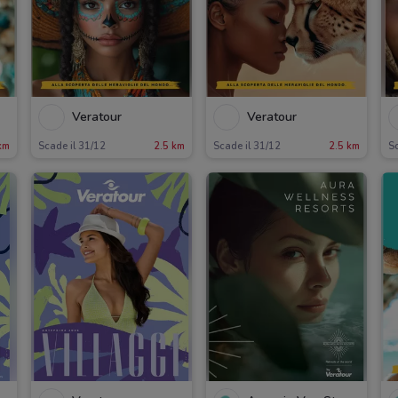
Veratour
Veratour
km
Scade il 31/12
2.5 km
Scade il 31/12
2.5 km
Sc