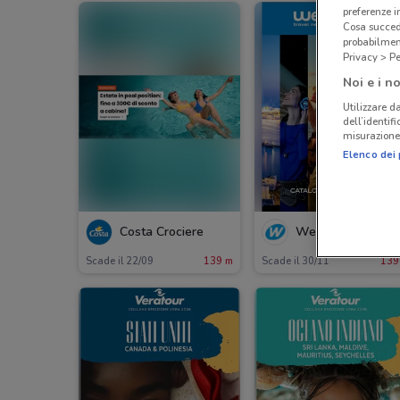
preferenze 
Cosa succede
probabilmen
Privacy > Pe
Noi e i no
Utilizzare da
dell’identif
misurazione 
Elenco dei 
Costa Crociere
Welcome Travel
Scade il 22/09
139 m
Scade il 30/11
139