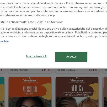
in qualsiasi momento accedendo a Menu > Privacy > Personalizzazione all'interno del
 se rifiuti: Continuerai a visualizzare annunci pubblicitari, ma riguarderanno argome
te non saranno rilevanti per i tuoi interessi. Potrai sempre cambiare idea accedendo
rsonalizzazione all'interno della nostra App.
stri partner trattiamo i dati per fornire:
ti di geolocalizzazione precisi. Scansione attiva delle caratteristiche del dispositivo ai 
icazione. Archiviare informazioni su dispositivo e/o accedervi. Pubblicità e contenuti per
delle prestazioni dei contenuti e degli annunci, ricerche sul pubblico, sviluppo di servi
partner
-2 GIORNI
Mostra finalità
Accetto
GNV
Veratour
 m
Scade martedì
144 m
Scade il 31/12
2.5 km
Sc