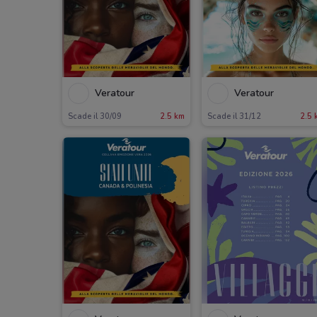
Veratour
Veratour
Scade il 30/09
2.5 km
Scade il 31/12
2.5 