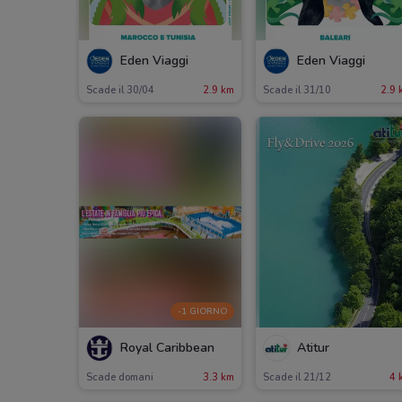
Eden Viaggi
Eden Viaggi
Scade il 30/04
2.9 km
Scade il 31/10
2.9 
-1 GIORNO
Royal Caribbean
Atitur
Scade domani
3.3 km
Scade il 21/12
4 