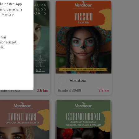
la nostra App.
nti generici e
 a Menu >
fini
sonalizzati,
zi.
Veratour
Veratour
ade il 31/12
2.5 km
Scade il 30/09
2.5 km