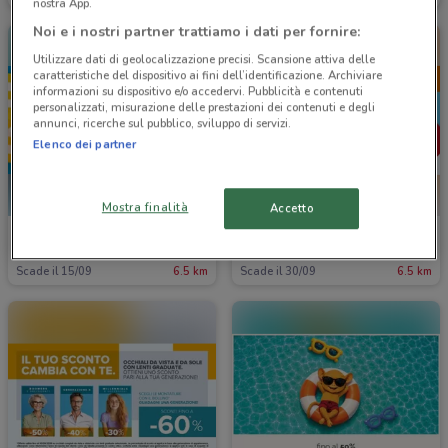
nostra App.
Noi e i nostri partner trattiamo i dati per fornire:
Utilizzare dati di geolocalizzazione precisi. Scansione attiva delle
caratteristiche del dispositivo ai fini dell’identificazione. Archiviare
informazioni su dispositivo e/o accedervi. Pubblicità e contenuti
personalizzati, misurazione delle prestazioni dei contenuti e degli
annunci, ricerche sul pubblico, sviluppo di servizi.
Elenco dei partner
Mostra finalità
Accetto
Ottica VistaSì
Ottica VistaSì
Scade il 15/09
6.5 km
Scade il 30/09
6.5 km