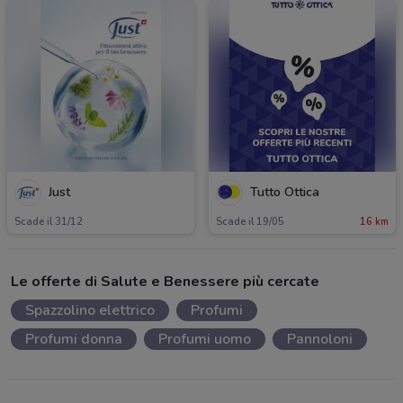
Just
Tutto Ottica
Scade il 31/12
Scade il 19/05
16 km
Le offerte di Salute e Benessere più cercate
Spazzolino elettrico
Profumi
Profumi donna
Profumi uomo
Pannoloni