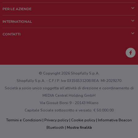
Cos'è DoveConviene
PER LE AZIENDE
Chi siamo
Cosa facciamo
INTERNATIONAL
News e media
Richieste commerciali e marketing
Brazil
CONTATTI
Lavora con noi
Mexico
Segnalazione punto vendita
France
Segnalazione Volantino
Australia
Hai un malfunzionamento sul web o sull'app?
New Zealand
© Copyright 2026 Shopfully S.p.A.
Shopfully S.p.A. - C.F / P. Iva 03156531208 REA: MI-2029270
Società a socio unico soggetta all’attività di direzione e coordinamento di
MEDIA Central Holding GmbH
Via Giosuè Borsi 9 - 20143 Milano
Capitale Sociale sottoscritto e versato: € 50.000,00
Termini e Condizioni
Privacy policy
Cookie policy
Informativa Beacon
Bluetooth
Mostra finalità