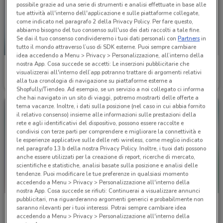
possibile grazie ad una serie di strumenti e analisi effettuate in base alle
tue attività all'interno dell'applicazione e sulle piattaforme collegate,
come indicato nel paragrafo 2 della Privacy Policy. Per fare questo,
abbiamo bisogno del tuo consenso sull'uso dei dati raccolti a tale fine.
Se dai il tuo consenso condivideremo i tuoi dati personali con
Partners
in
-3 GIORNI
tutto il mondo attraverso l’uso di SDK esterne. Puoi sempre cambiare
idea accedendo a Menu > Privacy > Personalizzazione, all’interno della
nostra App. Cosa succede se accetti: Le inserzioni pubblicitarie che
É Qui Parafarmacie
+ Medical Parafarmacia
visualizzerai all'interno dell’app potranno trattare di argomenti relativi
alla tua cronologia di navigazione su piattaforme esterne a
Scade lunedì
2.7 km
Scade il 08/09
2.7 km
Shopfully/Tiendeo. Ad esempio, se un servizio a noi collegato ci informa
che hai navigato in un sito di viaggi, potremo mostrarti delle offerte a
tema vacanze. Inoltre, i dati sulla posizione (nel caso in cui abbia fornito
il relativo consenso) insieme alle informazioni sulle prestazioni della
rete e agli identificativi del dispositivo, possono essere raccolte e
condivisi con terze parti per comprendere e migliorare la connettività e
le esperienze applicative sulle delle reti wireless, come meglio indicato
nel paragrafo 13.b della nostra Privacy Policy. Inoltre, i tuoi dati possono
anche essere utilizzati per la creazione di report, ricerche di mercato,
scientifiche e statistiche, analisi basate sulla posizione e analisi delle
tendenze. Puoi modificare le tue preferenze in qualsiasi momento
accedendo a Menu > Privacy > Personalizzazione all'interno della
nostra App. Cosa succede se rifiuti: Continuerai a visualizzare annunci
pubblicitari, ma riguarderanno argomenti generici e probabilmente non
BENU Farmacia
Club Salute
saranno rilevanti per i tuoi interessi. Potrai sempre cambiare idea
accedendo a Menu > Privacy > Personalizzazione all'interno della
Scade il 08/09
4 km
Scade il 31/08
5.2 km