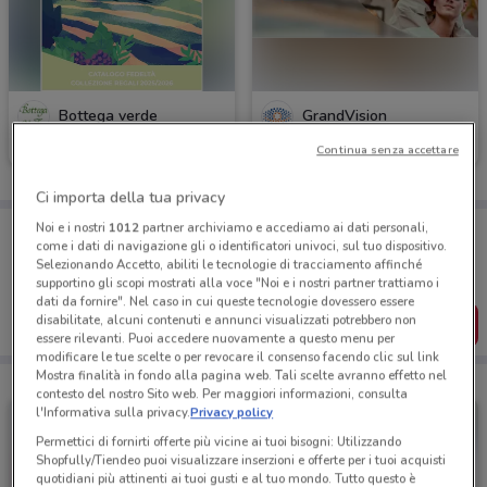
Bottega verde
GrandVision
Continua senza accettare
Scade il 31/12
2.6 km
Scade il 31/12
2.6 km
Ci importa della tua privacy
Porta DoveConviene sempre con te!
Noi e i nostri
1012
partner archiviamo e accediamo ai dati personali,
come i dati di navigazione gli o identificatori univoci, sul tuo dispositivo.
Puoi trovare le migliori offerte dei negozi vicino a te,
Selezionando Accetto, abiliti le tecnologie di tracciamento affinché
salvarle e creare la tua lista del risparmio, comodamente
supportino gli scopi mostrati alla voce "Noi e i nostri partner trattiamo i
dal tuo cellulare.
dati da fornire". Nel caso in cui queste tecnologie dovessero essere
disabilitate, alcuni contenuti e annunci visualizzati potrebbero non
SCARICA L’APP
essere rilevanti. Puoi accedere nuovamente a questo menu per
modificare le tue scelte o per revocare il consenso facendo clic sul link
Mostra finalità in fondo alla pagina web. Tali scelte avranno effetto nel
contesto del nostro Sito web. Per maggiori informazioni, consulta
l'Informativa sulla privacy.
Privacy policy
Permettici di fornirti offerte più vicine ai tuoi bisogni: Utilizzando
Shopfully/Tiendeo puoi visualizzare inserzioni e offerte per i tuoi acquisti
quotidiani più attinenti ai tuoi gusti e al tuo mondo. Tutto questo è