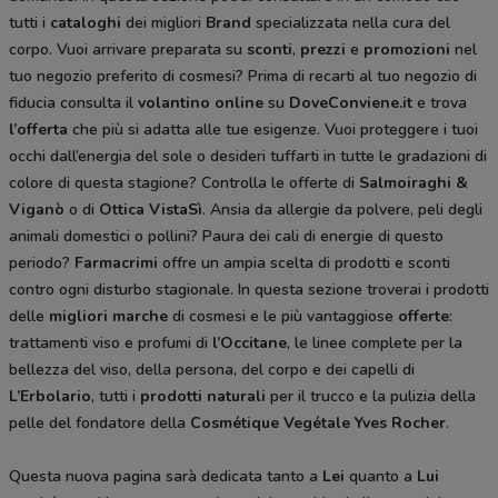
tutti i
cataloghi
dei migliori
Brand
specializzata nella cura del
corpo. Vuoi arrivare preparata su
sconti
,
prezzi
e
promozioni
nel
tuo negozio preferito di cosmesi? Prima di recarti al tuo negozio di
fiducia consulta il
volantino online
su
DoveConviene.it
e trova
l’offerta
che più si adatta alle tue esigenze. Vuoi proteggere i tuoi
occhi dall’energia del sole o desideri tuffarti in tutte le gradazioni di
colore di questa stagione? Controlla le offerte di
Salmoiraghi &
Viganò
o di
Ottica VistaSì
. Ansia da allergie da polvere, peli degli
animali domestici o pollini? Paura dei cali di energie di questo
periodo?
Farmacrimi
offre un ampia scelta di prodotti e sconti
contro ogni disturbo stagionale. In questa sezione troverai i prodotti
delle
migliori marche
di cosmesi e le più vantaggiose
offerte
:
trattamenti viso e profumi di
l’Occitane
, le linee complete per la
bellezza del viso, della persona, del corpo e dei capelli di
L’Erbolario
, tutti i
prodotti naturali
per il trucco e la pulizia della
pelle del fondatore della
Cosmétique Vegétale
Yves Rocher
.
Questa nuova pagina sarà dedicata tanto a
Lei
quanto a
Lui