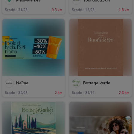
Medi-Market
YourGoodSkin
Scade il 31/08
9.3 km
Scade il 18/08
1.8 km
Naïma
Bottega verde
Scade il 30/08
2 km
Scade il 31/12
2.6 km