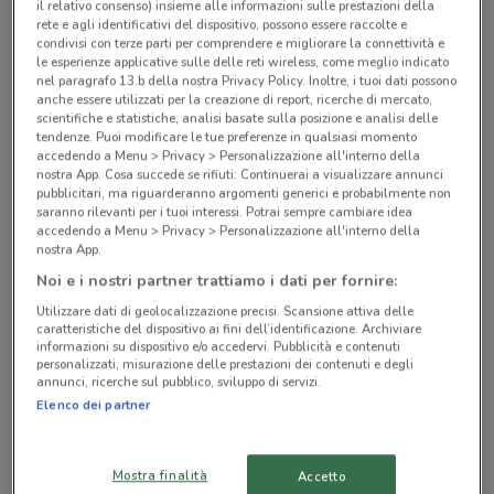
il relativo consenso) insieme alle informazioni sulle prestazioni della
Negozi Prenatal a Milano
rete e agli identificativi del dispositivo, possono essere raccolte e
condivisi con terze parti per comprendere e migliorare la connettività e
le esperienze applicative sulle delle reti wireless, come meglio indicato
nel paragrafo 13.b della nostra Privacy Policy. Inoltre, i tuoi dati possono
anche essere utilizzati per la creazione di report, ricerche di mercato,
scientifiche e statistiche, analisi basate sulla posizione e analisi delle
tendenze. Puoi modificare le tue preferenze in qualsiasi momento
accedendo a Menu > Privacy > Personalizzazione all'interno della
© MapTiler
© OpenStreetMap contributors
nostra App. Cosa succede se rifiuti: Continuerai a visualizzare annunci
pubblicitari, ma riguarderanno argomenti generici e probabilmente non
saranno rilevanti per i tuoi interessi. Potrai sempre cambiare idea
Via Lorenteggio, 246 Milano
accedendo a Menu > Privacy > Personalizzazione all'interno della
3.4 km
CHIUSO
nostra App.
Noi e i nostri partner trattiamo i dati per fornire:
Via Giacomo Antonini, 32 Milano
Utilizzare dati di geolocalizzazione precisi. Scansione attiva delle
5 km
CHIUSO
caratteristiche del dispositivo ai fini dell’identificazione. Archiviare
informazioni su dispositivo e/o accedervi. Pubblicità e contenuti
personalizzati, misurazione delle prestazioni dei contenuti e degli
Via Cascina Venina 9/11 Assago
annunci, ricerche sul pubblico, sviluppo di servizi.
Elenco dei partner
7 km
Rotatoria Via Milano Baranzate
Mostra finalità
Accetto
7.2 km