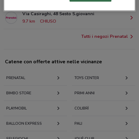
Via Casiraghi, 48 Sesto S.giovanni
9.7 km
CHIUSO
Tutti i negozi Prenatal
Catene con offerte attive nelle vicinanze
PRENATAL
TOYS CENTER
BIMBO STORE
PRIMI ANNI
PLAYMOBIL
COLIBRÌ
BALLOON EXPRESS
PALI
SELEGIOCHI
JOUÈ CLUB