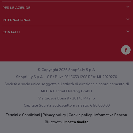
Cos'è DoveConviene
PER LE AZIENDE
Chi siamo
Cosa facciamo
INTERNATIONAL
News e media
Richieste commerciali e marketing
Brazil
CONTATTI
Lavora con noi
Mexico
Segnalazione punto vendita
France
Segnalazione Volantino
Australia
Hai un malfunzionamento sul web o sull'app?
New Zealand
© Copyright 2026 Shopfully S.p.A.
Shopfully S.p.A. - C.F / P. Iva 03156531208 REA: MI-2029270
Società a socio unico soggetta all’attività di direzione e coordinamento di
MEDIA Central Holding GmbH
Via Giosuè Borsi 9 - 20143 Milano
Capitale Sociale sottoscritto e versato: € 50.000,00
Termini e Condizioni
Privacy policy
Cookie policy
Informativa Beacon
Bluetooth
Mostra finalità