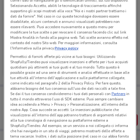
come i dati di navigazione gli o identificatori univoci, sul tuo dispositivo.
Selezionando Accetto, abiliti le tecnologie di tracciamento affinché
supportino gli scopi mostrati alla voce "Noi e i nostri partner trattiamo i
dati da fornire". Nel caso in cui queste tecnologie dovessero essere
disabilitate, alcuni contenuti e annunci visualizzati potrebbero non
essere rilevanti. Puoi accedere nuovamente a questo menu per
modificare le tue scelte o per revocare il consenso facendo clic sul link
Mostra finalità in fondo alla pagina web. Tali scelte avranno effetto nel
contesto del nostro Sito web. Per maggiori informazioni, consulta
l'Informativa sulla privacy.
Privacy policy
Permettici di fornirti offerte più vicine ai tuoi bisogni: Utilizzando
Prenatal
Shopfully/Tiendeo puoi visualizzare inserzioni e offerte per i tuoi acquisti
quotidiani più attinenti ai tuoi gusti e al tuo mondo. Tutto questo è
Scade il 17/08
3.4 km
possibile grazie ad una serie di strumenti e analisi effettuate in base alle
tue attività all'interno dell'applicazione e sulle piattaforme collegate,
come indicato nel paragrafo 2 della Privacy Policy. Per fare questo,
abbiamo bisogno del tuo consenso sull'uso dei dati raccolti a tale fine.
Porta DoveConviene sempre con te!
Se dai il tuo consenso condivideremo i tuoi dati personali con
Partners
in
Puoi trovare le migliori offerte dei negozi vicino a te,
tutto il mondo attraverso l’uso di SDK esterne. Puoi sempre cambiare
salvarle e creare la tua lista del risparmio, comodamente
idea accedendo a Menu > Privacy > Personalizzazione, all’interno della
dal tuo cellulare.
nostra App. Cosa succede se accetti: Le inserzioni pubblicitarie che
visualizzerai all'interno dell’app potranno trattare di argomenti relativi
SCARICA L’APP
alla tua cronologia di navigazione su piattaforme esterne a
Shopfully/Tiendeo. Ad esempio, se un servizio a noi collegato ci informa
che hai navigato in un sito di viaggi, potremo mostrarti delle offerte a
tema vacanze. Inoltre, i dati sulla posizione (nel caso in cui abbia fornito