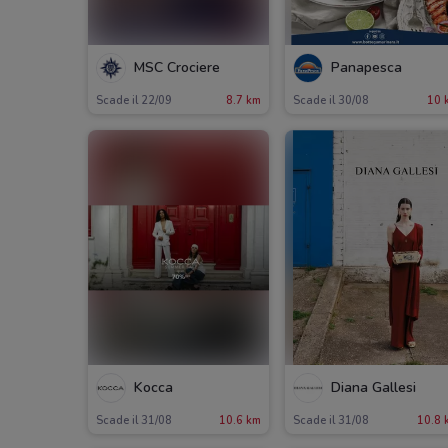
MSC Crociere
Panapesca
Scade il 22/09
8.7 km
Scade il 30/08
10 
Kocca
Diana Gallesi
Scade il 31/08
10.6 km
Scade il 31/08
10.8 