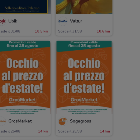
Ubik
Valtur
ade il 31/08
10.5 km
Scade il 31/08
10.6 km
GrosMarket
Sogegross
ade il 25/08
14 km
Scade il 25/08
14 km