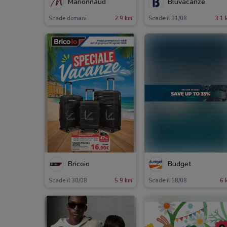
Marionnaud
Bluvacanze
Scade domani
2.9 km
Scade il 31/08
3.1 
Bricoio
Budget
Scade il 30/08
5.9 km
Scade il 18/08
6 