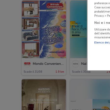
preferenze 
Cosa succede
probabilmen
Privacy > Pe
Noi e i no
Utilizzare da
dell’identif
misurazione 
Elenco dei 
Mondo Convenienza
Naïma
Scade il 31/08
1.9 km
Scade il 30/08
2 