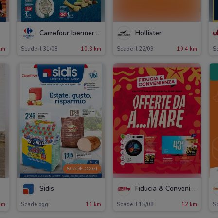
Carrefour Ipermercati
Hollister
km
Scade il 31/08
10.3 km
Scade il 22/09
10.4 km
Sc
SCADE OGGI
Sidis
Fiducia & Convenienza
km
Scade oggi
11 km
Scade il 15/08
12 km
Sc