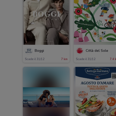
Boggi
Città del Sole
Scade il 31/12
7 km
Scade il 31/12
7.4 