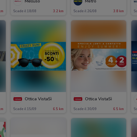
Melluso
Metro
km
Scade il 18/08
3.2 km
Scade il 26/08
3.8 km
Sc
Ottica VistaSì
Ottica VistaSì
km
Scade il 15/09
6.5 km
Scade il 30/09
6.5 km
Sc