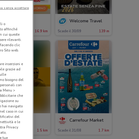
ua senza accettare
-1 GIORNO
Famila
Welcome Travel
li o
nto affinché
cade domani
16.9 km
Scade il 30/09
139 m
in cui queste
ere rilevanti.
 facendo clic
ro Sito web.
are inserzioni e
bile grazie ad
sulle
amo bisogno del
 personali con
o a Menu >
bblicitarie che
vigazione su
e hai navigato
(nel caso in cui
ificativi del
Kena Mobile
Carrefour Market
ettività e le
stra Privacy
ade il 02/09
1.5 km
Scade il 31/08
1.7 km
cato,
e tue