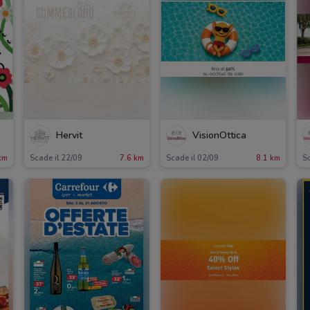
Hervit
VisionOttica
km
Scade il 22/09
7.6 km
Scade il 02/09
8.1 km
Sc