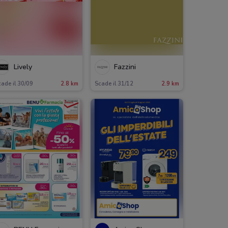
Lively
Fazzini
ade il 30/09
2.8 km
Scade il 31/12
2.9 km