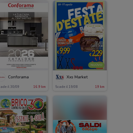
NUOVO
Conforama
Xxs Market
ade il 30/09
16.9 km
Scade il 19/08
19 km