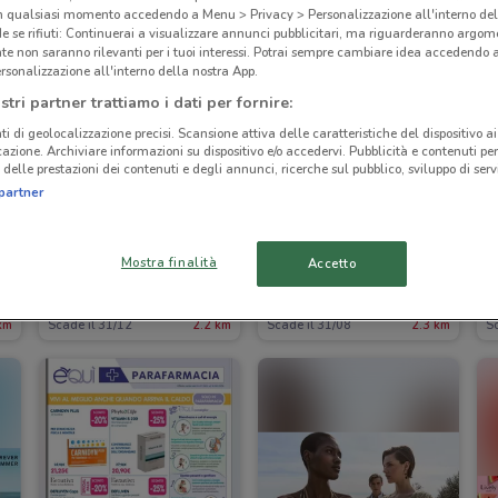
in qualsiasi momento accedendo a Menu > Privacy > Personalizzazione all'interno del
 se rifiuti: Continuerai a visualizzare annunci pubblicitari, ma riguarderanno argome
te non saranno rilevanti per i tuoi interessi. Potrai sempre cambiare idea accedendo
rsonalizzazione all'interno della nostra App.
stri partner trattiamo i dati per fornire:
ti di geolocalizzazione precisi. Scansione attiva delle caratteristiche del dispositivo ai 
icazione. Archiviare informazioni su dispositivo e/o accedervi. Pubblicità e contenuti per
delle prestazioni dei contenuti e degli annunci, ricerche sul pubblico, sviluppo di servi
partner
Mostra finalità
Accetto
TIM
Nero Giardini
km
Scade il 31/12
2.2 km
Scade il 31/08
2.3 km
Sc