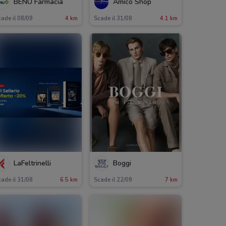
BENU Farmacia
Amico Shop
ade il 08/09
4 km
Scade il 31/08
4.1 km
LaFeltrinelli
Boggi
ade il 31/08
6.5 km
Scade il 22/09
7 km