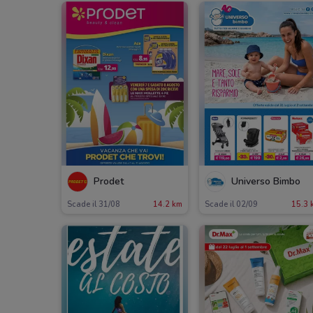
Prodet
Universo Bimbo
Scade il 31/08
14.2 km
Scade il 02/09
15.3 