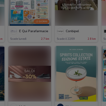
-2 GIORNI
É Qui Parafarmacie
Conbipel
km
Scade lunedì
2.7 km
Scade il 22/09
2.8 km
Sc