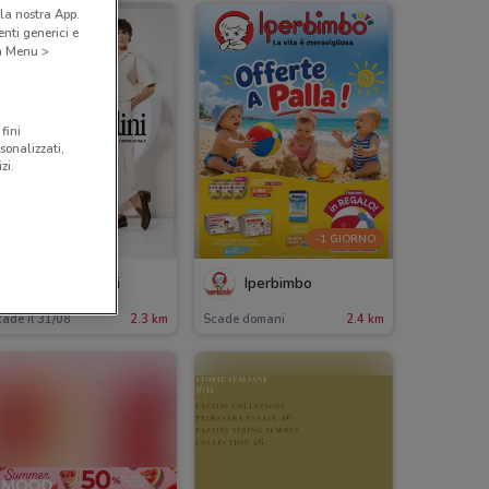
la nostra App.
nti generici e
 a Menu >
fini
sonalizzati,
zi.
-1 GIORNO
Nero Giardini
Iperbimbo
ade il 31/08
2.3 km
Scade domani
2.4 km