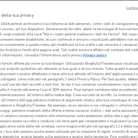
Contin
-1 GIORNO
 della tua privacy
Prenatal
Famila Superstore
i
1014
partner archiviamo e accediamo ai dati personali, come i dati di navigazione g
ri univoci, sul tuo dispositivo. Selezionando Accetto, abiliti le tecnologie di tracciame
km
Scade il 17/08
2.5 km
Scade domani
507 m
S
li scopi mostrati alla voce "Noi e i nostri partner trattiamo i dati da fornire". Nel caso 
ovessero essere disabilitate, alcuni contenuti e annunci visualizzati potrebbero non ess
re nuovamente a questo menu per modificare le tue scelte o per revocare il consenso
tra finalità in fondo alla pagina web. Tali scelte avranno effetto nel contesto del nost
 informazioni, consulta l'Informativa sulla privacy.
Privacy policy
i fornirti offerte più vicine ai tuoi bisogni: Utilizzando Shopfully/Tiendeo puoi visualizz
i tuoi acquisti quotidiani più attinenti ai tuoi gusti e al tuo mondo. Tutto questo è possi
 strumenti e analisi effettuate in base alle tue attività all'interno dell'applicazione e 
collegate, come indicato nel paragrafo 2 della Privacy Policy. Per fare questo, abbi
 sull'uso dei dati raccolti a tale fine. Se dai il tuo consenso condivideremo i tuoi dati
tutto il mondo attraverso l’uso di SDK esterne. Puoi sempre cambiare idea accedend
rsonalizzazione, all’interno della nostra App. Cosa succede se accetti: Le inserzioni pu
i all'interno dell’app potranno trattare di argomenti relativi alla tua cronologia di na
esterne a Shopfully/Tiendeo. Ad esempio, se un servizio a noi collegato ci informa ch
i viaggi, potremo mostrarti delle offerte a tema vacanze. Inoltre, i dati sulla posizione 
o il relativo consenso) insieme alle informazioni sulle prestazioni della rete e agli ident
Valleverde
Carrefour Express
 possono essere raccolte e condivisi con terze parti per comprendere e migliorare la conn
pplicative sulle delle reti wireless, come meglio indicato nel paragrafo 13.b della no
 m
Scade il 22/09
166 m
Scade il 31/08
435 m
Sc
re, i tuoi dati possono anche essere utilizzati per la creazione di report, ricerche di mer
 e statistiche, analisi basate sulla posizione e analisi delle tendenze. Puoi modificare l