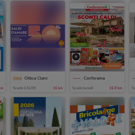
-2 GIORNI
Ottica Claro
Conforama
km
Scade il 01/09
16 km
Scade lunedì
16.9 km
Sc