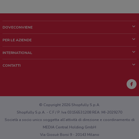
DOVECONVIENE
Cos'è DoveConviene
PER LE AZIENDE
Chi siamo
Cosa facciamo
INTERNATIONAL
News e media
Richieste commerciali e marketing
Brazil
CONTATTI
Lavora con noi
Mexico
Segnalazione punto vendita
France
Segnalazione Volantino
Australia
Hai un malfunzionamento sul web o sull'app?
New Zealand
© Copyright 2026 Shopfully S.p.A.
Shopfully S.p.A. - C.F / P. Iva 03156531208 REA: MI-2029270
Società a socio unico soggetta all’attività di direzione e coordinamento di
MEDIA Central Holding GmbH
Via Giosuè Borsi 9 - 20143 Milano