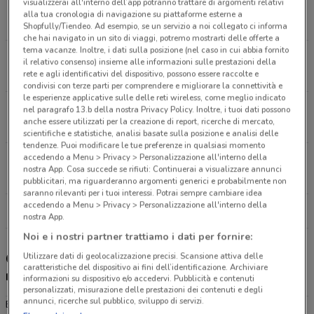
visualizzerai all'interno dell’app potranno trattare di argomenti relativi
Via Morgioni Snc San Giovanni La Punta
alla tua cronologia di navigazione su piattaforme esterne a
1.1 km
APERTO
Shopfully/Tiendeo. Ad esempio, se un servizio a noi collegato ci informa
che hai navigato in un sito di viaggi, potremo mostrarti delle offerte a
tema vacanze. Inoltre, i dati sulla posizione (nel caso in cui abbia fornito
Viale Europa, 45 San Gregorio Di Catania
il relativo consenso) insieme alle informazioni sulle prestazioni della
1.4 km
APERTO
rete e agli identificativi del dispositivo, possono essere raccolte e
condivisi con terze parti per comprendere e migliorare la connettività e
le esperienze applicative sulle delle reti wireless, come meglio indicato
Via Guglielmino, 55 Tremestieri Etneo
nel paragrafo 13.b della nostra Privacy Policy. Inoltre, i tuoi dati possono
anche essere utilizzati per la creazione di report, ricerche di mercato,
1.9 km
APERTO
scientifiche e statistiche, analisi basate sulla posizione e analisi delle
tendenze. Puoi modificare le tue preferenze in qualsiasi momento
accedendo a Menu > Privacy > Personalizzazione all'interno della
Via Nizzeti Snc Aci Catena
nostra App. Cosa succede se rifiuti: Continuerai a visualizzare annunci
4.1 km
APERTO
pubblicitari, ma riguarderanno argomenti generici e probabilmente non
saranno rilevanti per i tuoi interessi. Potrai sempre cambiare idea
accedendo a Menu > Privacy > Personalizzazione all'interno della
Tutti i negozi Eurospin
nostra App.
Noi e i nostri partner trattiamo i dati per fornire:
Utilizzare dati di geolocalizzazione precisi. Scansione attiva delle
Gli sconti del nuovo volantino Eurospin e i
caratteristiche del dispositivo ai fini dell’identificazione. Archiviare
negozi
informazioni su dispositivo e/o accedervi. Pubblicità e contenuti
personalizzati, misurazione delle prestazioni dei contenuti e degli
annunci, ricerche sul pubblico, sviluppo di servizi.
Eurospin è presente in vari punti della città: lo trovi in Via Fisichelli