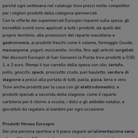
perché ogni settimana nel catalogo trovi prezzi molto competitivi
per i migliori prodotti della categoria ipermercati.
Con le offerte dei supermercati Eurospin risparmi sulla spesa, gli
incredibili sconti sono applicati a tutti i prodotti, da quelli del
proprio territorio, alle promozioni del reparto macelleria e
gastronomia
, ai prodotti freschi come il salame, formaggio Goude,
mascarpone
, yogurt, mozzarelle, ricotta, fino agli articoli
surgelati
.
Nei discount Eurospin di San Giovanni la Punta trovi prodotti a 0,50,
1, e 2 euro. Riempi il tuo carrello della spesa con olio,
tartufo
,
pollo, gnocchi,
speck
, prosciutto crudo, pan bauletto,
verdura di
stagione
a prezzi alla portata di tutti, pasta,
pizza
, birra e vino.
Trovi anche prodotti per la casa con gli
elettrodomestici
, e
prodotti speciali a seconda della stagione, come il reparto
cartoleria per il ritorno a scuola, i dolci e gli addobbi natalizi, e
giocattoli da regalare ai bambini per ogni occasione.
Prodotti fitness Eurospin
Sei una persona sportiva e ti piace seguire
un’alimentazione sana