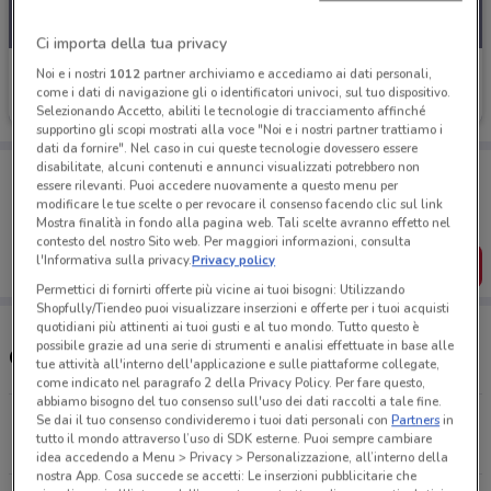
Ci importa della tua privacy
Eurospin
Noi e i nostri
1012
partner archiviamo e accediamo ai dati personali,
come i dati di navigazione gli o identificatori univoci, sul tuo dispositivo.
Scade domenica
1 km
Selezionando Accetto, abiliti le tecnologie di tracciamento affinché
supportino gli scopi mostrati alla voce "Noi e i nostri partner trattiamo i
dati da fornire". Nel caso in cui queste tecnologie dovessero essere
disabilitate, alcuni contenuti e annunci visualizzati potrebbero non
Porta DoveConviene sempre con te!
essere rilevanti. Puoi accedere nuovamente a questo menu per
Puoi trovare le migliori offerte dei negozi vicino a te,
modificare le tue scelte o per revocare il consenso facendo clic sul link
salvarle e creare la tua lista del risparmio, comodamente
Mostra finalità in fondo alla pagina web. Tali scelte avranno effetto nel
dal tuo cellulare.
contesto del nostro Sito web. Per maggiori informazioni, consulta
l'Informativa sulla privacy.
Privacy policy
SCARICA L’APP
Permettici di fornirti offerte più vicine ai tuoi bisogni: Utilizzando
Shopfully/Tiendeo puoi visualizzare inserzioni e offerte per i tuoi acquisti
quotidiani più attinenti ai tuoi gusti e al tuo mondo. Tutto questo è
possibile grazie ad una serie di strumenti e analisi effettuate in base alle
Orari e Negozi Eurospin
tue attività all'interno dell'applicazione e sulle piattaforme collegate,
come indicato nel paragrafo 2 della Privacy Policy. Per fare questo,
abbiamo bisogno del tuo consenso sull'uso dei dati raccolti a tale fine.
Via Fisichelli San Giovanni La Punta
Se dai il tuo consenso condivideremo i tuoi dati personali con
Partners
in
tutto il mondo attraverso l’uso di SDK esterne. Puoi sempre cambiare
1 km
APERTO
idea accedendo a Menu > Privacy > Personalizzazione, all’interno della
nostra App. Cosa succede se accetti: Le inserzioni pubblicitarie che