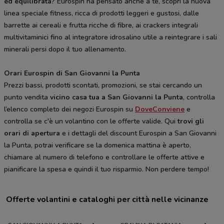
ed equilibrata
? Eurospin ha pensato anche a te, scopri la nuova
linea speciale fitness, ricca di prodotti leggeri e gustosi, dalle
barrette ai cereali e frutta ricche di fibre, ai crackers integrali
multivitaminici fino al integratore idrosalino utile a reintegrare i sali
minerali persi dopo il tuo allenamento.
Orari Eurospin di San Giovanni la Punta
Prezzi bassi, prodotti scontati, promozioni, se stai cercando un
punto vendita
vicino casa tua a San Giovanni la Punta
, controlla
l’elenco completo dei negozi Eurospin su
DoveConviene
e
controlla se c'è un volantino con le offerte valide. Qui
trovi gli
orari di apertura
e i dettagli del discount Eurospin a San Giovanni
la Punta, potrai verificare se la domenica mattina è aperto,
chiamare al numero di telefono e controllare le offerte attive e
pianificare la spesa e quindi il tuo risparmio. Non perdere tempo!
Offerte volantini e cataloghi per città nelle vicinanze